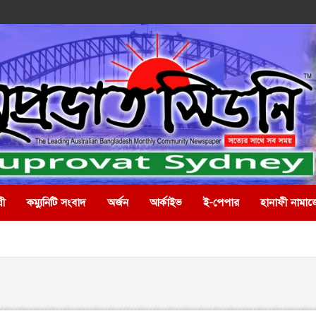
রী
কম্যুনিটি সংবাদ
অর্জন
আর্কাইভ
ই-পেপার
হানাফী নামাজ