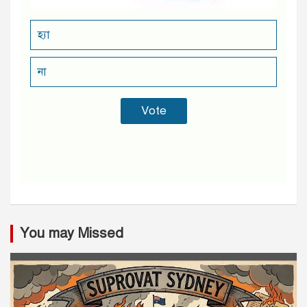
হ্যা
না
You may Missed