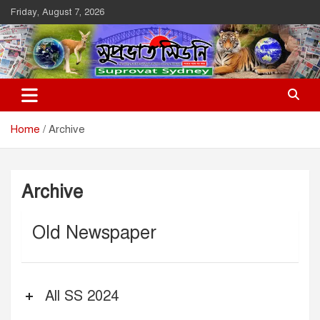
Skip
Friday, August 7, 2026
to
content
Suprovat Sydney
The Leading Bangladesh Community Newspaper In Australia
Home
Archive
Archive
Old Newspaper
All SS 2024