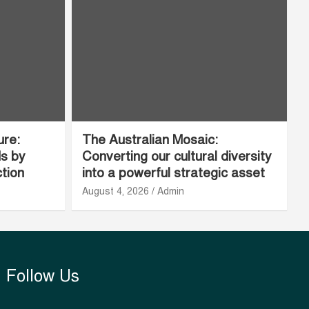
ure:
The Australian Mosaic:
ds by
Converting our cultural diversity
ction
into a powerful strategic asset
August 4, 2026
Admin
Follow Us