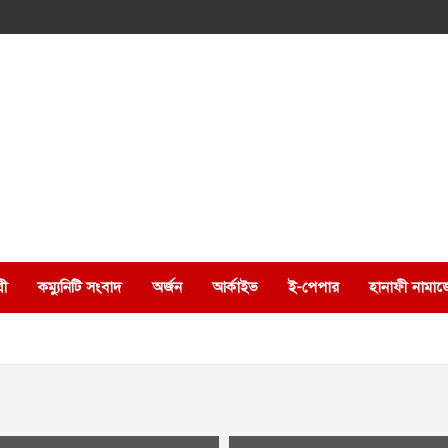
রী
কম্যুনিটি সংবাদ
অর্জন
আর্কাইভ
ই-পেপার
হানাফী নামাজ