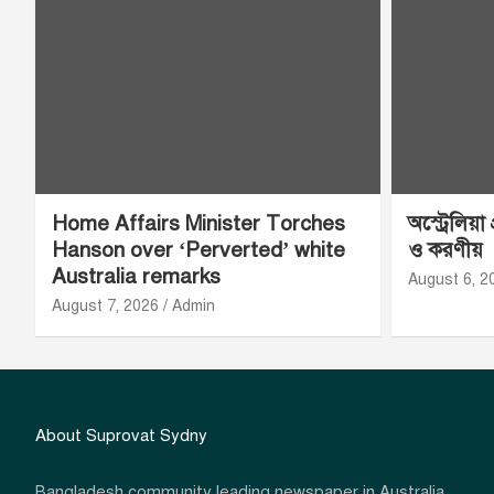
Home Affairs Minister Torches
অস্ট্রেলিয়া
Hanson over ‘Perverted’ white
ও করণীয়
Australia remarks
August 6, 2
August 7, 2026
Admin
About Suprovat Sydny
Bangladesh community leading newspaper in Australia.