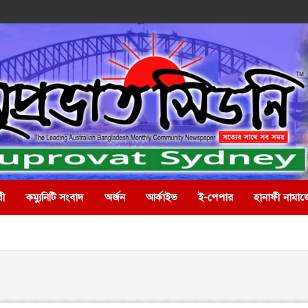
রী
কম্যুনিটি সংবাদ
অর্জন
আর্কাইভ
ই-পেপার
হানাফী নামাজ