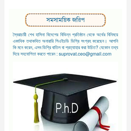
সমসাময়িক জরিপ
স্বৈরাচারী শেখ হাসিনা বিদেশের বিভিন্ন প্রতিষ্ঠান থেকে অর্থের বিনিময়ে
একাধিক তথাকথিত অনারারি পিএইচডি ডিগ্রি সংগ্রহ করেছেন। আপনি
কি মনে করেন, এসব ডিগ্রি বাতিল বা প্রত্যাহার করা উচিত? যেকোন তথ্য
দিয়ে সহযোগিতা করতে পারেন : suprovat.ceo@gmail.com