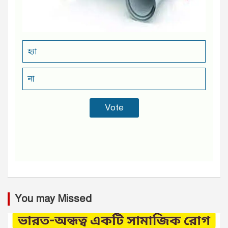
হ্যা
না
You may Missed