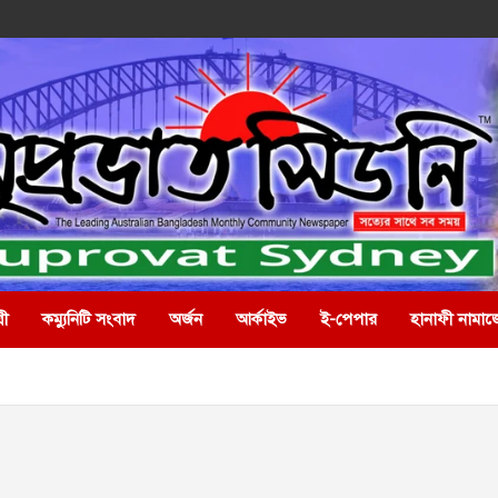
রী
কম্যুনিটি সংবাদ
অর্জন
আর্কাইভ
ই-পেপার
হানাফী নামাজ