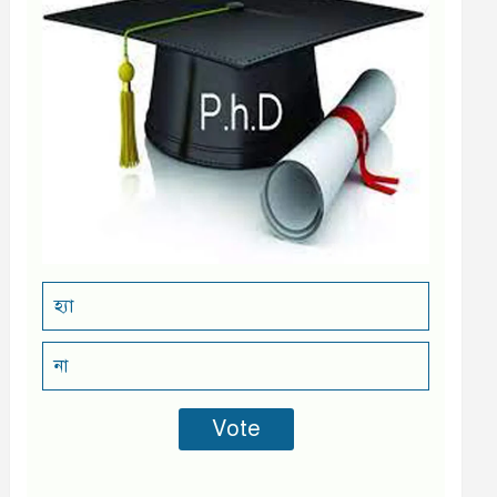
হ্যা
না