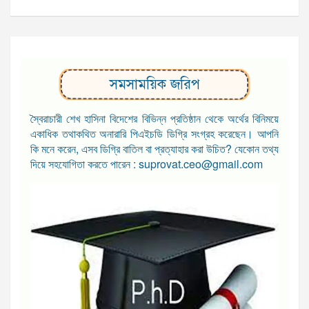
সমসাময়িক জরিপ
স্বৈরাচারী শেখ হাসিনা বিদেশের বিভিন্ন প্রতিষ্ঠান থেকে অর্থের বিনিময়ে
একাধিক তথাকথিত অনারারি পিএইচডি ডিগ্রি সংগ্রহ করেছেন। আপনি
কি মনে করেন, এসব ডিগ্রি বাতিল বা প্রত্যাহার করা উচিত? যেকোন তথ্য
দিয়ে সহযোগিতা করতে পারেন : suprovat.ceo@gmail.com