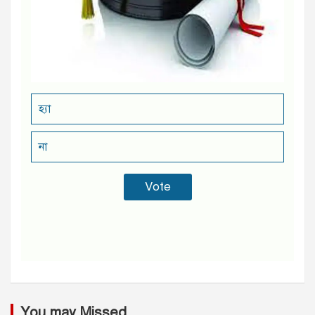
হ্যা
না
You may Missed