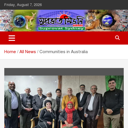
Skip
Friday, August 7, 2026
to
content
Suprovat Sydney
The Leading Bangladesh Community Newspaper In Australia
Home
All News
Communities in Australia