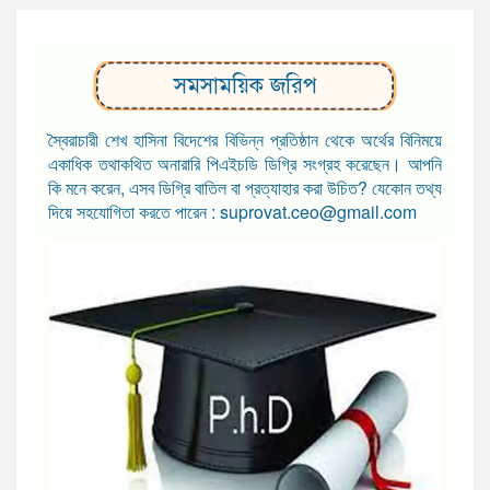
সমসাময়িক জরিপ
স্বৈরাচারী শেখ হাসিনা বিদেশের বিভিন্ন প্রতিষ্ঠান থেকে অর্থের বিনিময়ে
একাধিক তথাকথিত অনারারি পিএইচডি ডিগ্রি সংগ্রহ করেছেন। আপনি
কি মনে করেন, এসব ডিগ্রি বাতিল বা প্রত্যাহার করা উচিত? যেকোন তথ্য
দিয়ে সহযোগিতা করতে পারেন : suprovat.ceo@gmail.com