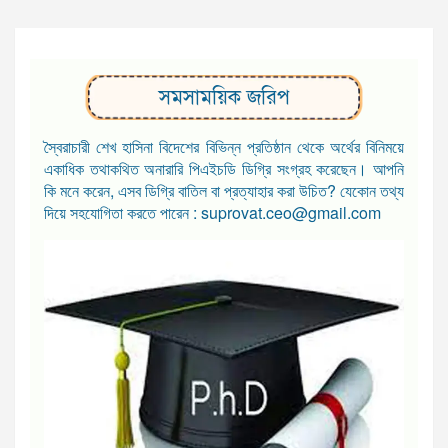
সমসাময়িক জরিপ
স্বৈরাচারী শেখ হাসিনা বিদেশের বিভিন্ন প্রতিষ্ঠান থেকে অর্থের বিনিময়ে
একাধিক তথাকথিত অনারারি পিএইচডি ডিগ্রি সংগ্রহ করেছেন। আপনি
কি মনে করেন, এসব ডিগ্রি বাতিল বা প্রত্যাহার করা উচিত? যেকোন তথ্য
দিয়ে সহযোগিতা করতে পারেন : suprovat.ceo@gmail.com