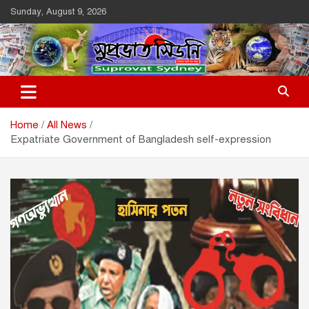
Skip
Sunday, August 9, 2026
to
content
Suprovat Sydney
The Leading Bangladesh Community Newspaper In Australia
Home
All News
Expatriate Government of Bangladesh self-expression