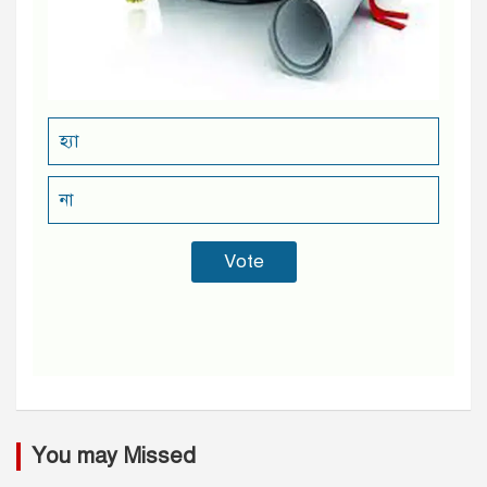
হ্যা
না
You may Missed