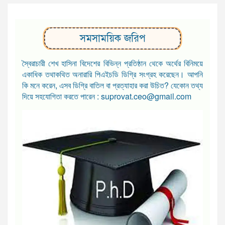
সমসাময়িক জরিপ
স্বৈরাচারী শেখ হাসিনা বিদেশের বিভিন্ন প্রতিষ্ঠান থেকে অর্থের বিনিময়ে
একাধিক তথাকথিত অনারারি পিএইচডি ডিগ্রি সংগ্রহ করেছেন। আপনি
কি মনে করেন, এসব ডিগ্রি বাতিল বা প্রত্যাহার করা উচিত? যেকোন তথ্য
দিয়ে সহযোগিতা করতে পারেন : suprovat.ceo@gmail.com