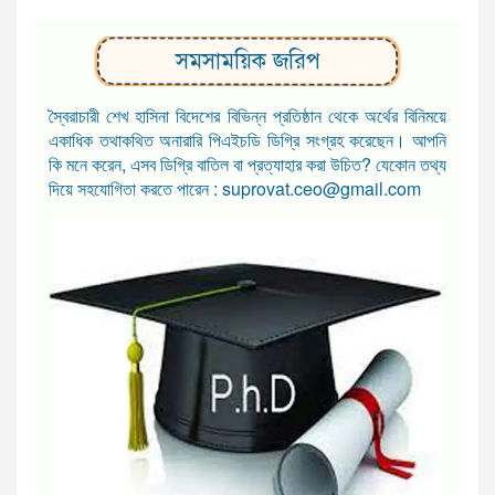
সমসাময়িক জরিপ
স্বৈরাচারী শেখ হাসিনা বিদেশের বিভিন্ন প্রতিষ্ঠান থেকে অর্থের বিনিময়ে
একাধিক তথাকথিত অনারারি পিএইচডি ডিগ্রি সংগ্রহ করেছেন। আপনি
কি মনে করেন, এসব ডিগ্রি বাতিল বা প্রত্যাহার করা উচিত? যেকোন তথ্য
দিয়ে সহযোগিতা করতে পারেন : suprovat.ceo@gmail.com