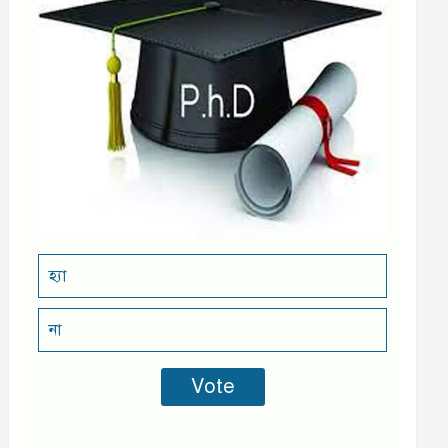
হ্যা
না