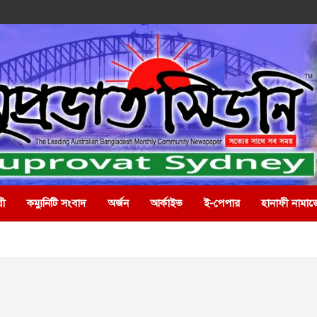
রী
কম্যুনিটি সংবাদ
অর্জন
আর্কাইভ
ই-পেপার
হানাফী নামাজ