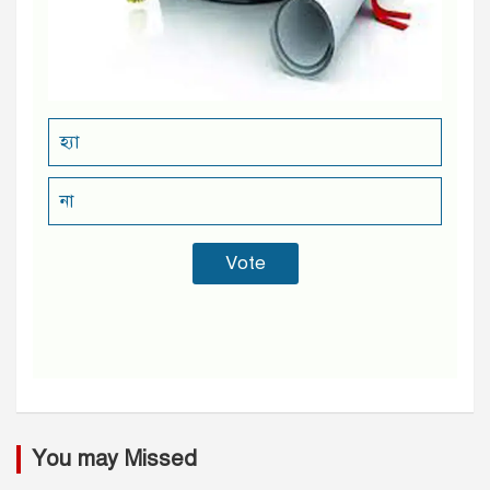
হ্যা
না
You may Missed