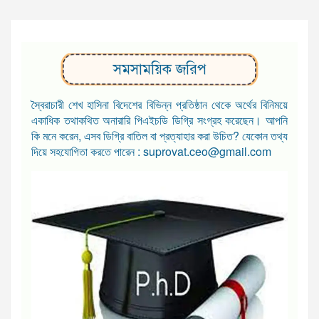
সমসাময়িক জরিপ
স্বৈরাচারী শেখ হাসিনা বিদেশের বিভিন্ন প্রতিষ্ঠান থেকে অর্থের বিনিময়ে
একাধিক তথাকথিত অনারারি পিএইচডি ডিগ্রি সংগ্রহ করেছেন। আপনি
কি মনে করেন, এসব ডিগ্রি বাতিল বা প্রত্যাহার করা উচিত? যেকোন তথ্য
দিয়ে সহযোগিতা করতে পারেন : suprovat.ceo@gmail.com