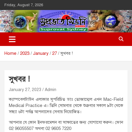
Skip
Friday, August 7, 2026
to
content
Suprovat Sydney
The Leading Bangladesh Community Newspaper In Australia
Home
2023
January
27
সুখবর !
সুখবর !
January 27, 2023
Admin
ক্যাম্পবেলটাউন এলাকার সুপরিচিত ডাঃ তোজাম্মেল এখন Mac-Field
Medical Practice এ। তিনি সোমবার থেকে শুক্রবার সকাল ৯টা থেকে
সন্ধ্যা ৬টা পর্যন্ত আপনাদের সেবায় নিয়োজিত।
আপনার যে কোন ইনফরমেশন বা সাক্ষাতের জন্য যোগাযো করুন। ফোন
02 96055507 অথবা 02 9605 7220