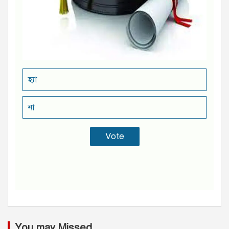
হ্যা
না
You may Missed