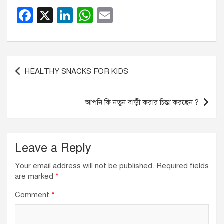
F
X
Li
W
E
a
n
h
m
c
k
at
ail
e
e
s
Post
HEALTHY SNACKS FOR KIDS
b
dI
A
navigation
o
n
p
আপনি কি নতুন বাড়ী করার চিন্তা করছেন ?
o
p
k
Leave a Reply
Your email address will not be published.
Required fields
are marked
*
Comment
*