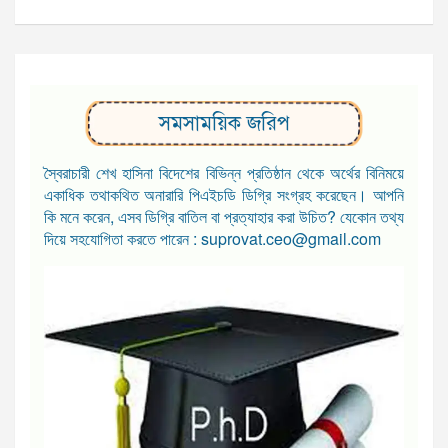
সমসাময়িক জরিপ
স্বৈরাচারী শেখ হাসিনা বিদেশের বিভিন্ন প্রতিষ্ঠান থেকে অর্থের বিনিময়ে
একাধিক তথাকথিত অনারারি পিএইচডি ডিগ্রি সংগ্রহ করেছেন। আপনি
কি মনে করেন, এসব ডিগ্রি বাতিল বা প্রত্যাহার করা উচিত? যেকোন তথ্য
দিয়ে সহযোগিতা করতে পারেন : suprovat.ceo@gmail.com