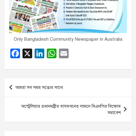
Only Bangladesh Community Newspaper in Australia
F
X
Li
W
E
a
n
h
m
c
k
at
ail
e
e
s
Post
আমরা সব সময় সত্যের সাথে
b
dI
A
navigation
o
n
p
অস্ট্রেলিয়ার প্রধানমন্ত্রীর বাসভবনের সামনে বিএনপির বিক্ষোভ
o
p
সমাবেশ
k