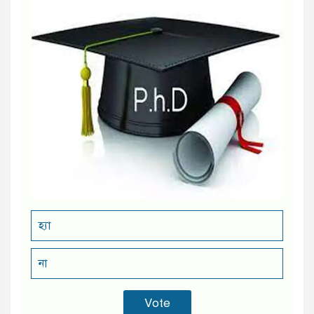
হ্যা
না