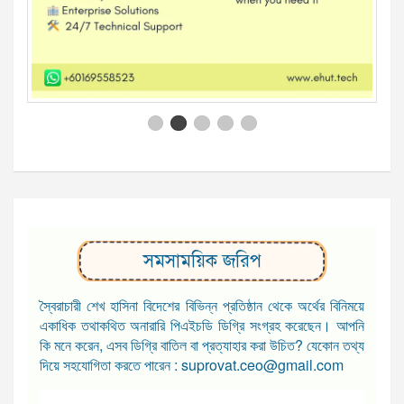
সমসাময়িক জরিপ
স্বৈরাচারী শেখ হাসিনা বিদেশের বিভিন্ন প্রতিষ্ঠান থেকে অর্থের বিনিময়ে
একাধিক তথাকথিত অনারারি পিএইচডি ডিগ্রি সংগ্রহ করেছেন। আপনি
কি মনে করেন, এসব ডিগ্রি বাতিল বা প্রত্যাহার করা উচিত? যেকোন তথ্য
দিয়ে সহযোগিতা করতে পারেন : suprovat.ceo@gmail.com