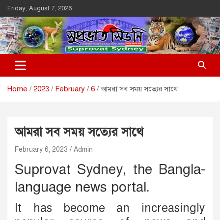
Skip
Friday, August 7, 2026
to
content
Suprovat Sydney
The Leading Bangladesh Community Newspaper In Australia
Home
2023
February
6
আমরা সব সময় সত্যের সাথে
আমরা সব সময় সত্যের সাথে
February 6, 2023
Admin
Suprovat Sydney, the Bangla-
language news portal.
It has become an increasingly