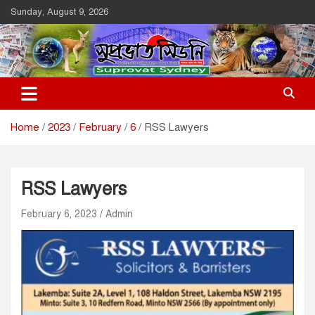
Skip
Sunday, August 9, 2026
to
content
Suprovat Sydney
The Leading Bangladesh Community Newspaper In Australia
Home
2023
February
6
RSS Lawyers
RSS Lawyers
February 6, 2023
Admin