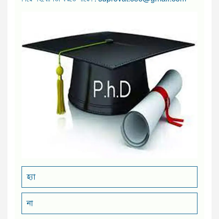
হ্যা
না