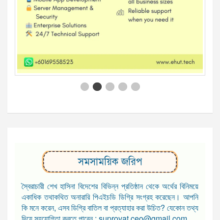
সমসাময়িক জরিপ
স্বৈরাচারী শেখ হাসিনা বিদেশের বিভিন্ন প্রতিষ্ঠান থেকে অর্থের বিনিময়ে
একাধিক তথাকথিত অনারারি পিএইচডি ডিগ্রি সংগ্রহ করেছেন। আপনি
কি মনে করেন, এসব ডিগ্রি বাতিল বা প্রত্যাহার করা উচিত? যেকোন তথ্য
দিয়ে সহযোগিতা করতে পারেন : suprovat.ceo@gmail.com