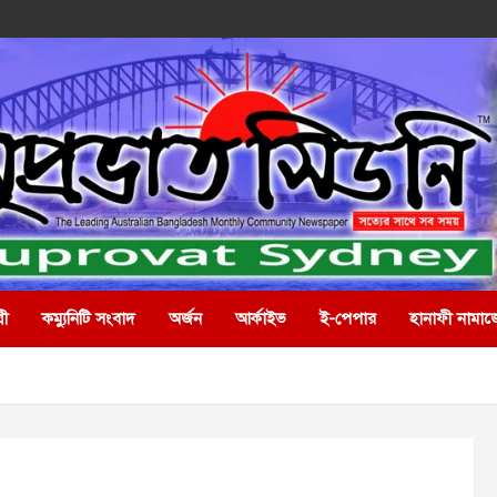
রী
কম্যুনিটি সংবাদ
অর্জন
আর্কাইভ
ই-পেপার
হানাফী নামাজ