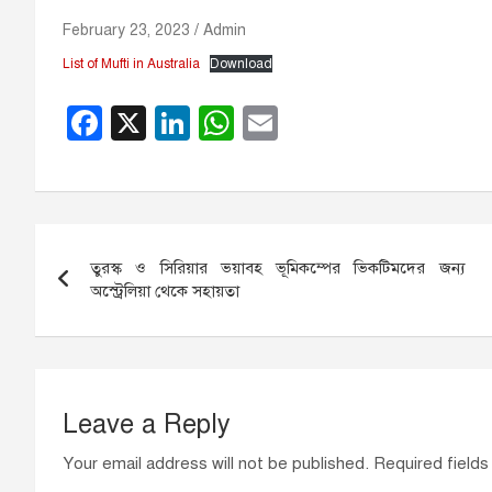
February 23, 2023
Admin
List of Mufti in Australia
Download
F
X
Li
W
E
a
n
h
m
c
k
at
ail
e
e
s
Post
b
dI
A
তুরস্ক ও সিরিয়ার ভয়াবহ ভূমিকম্পের ভিকটিমদের জন্য
navigation
o
n
p
অস্ট্রেলিয়া থেকে সহায়তা
o
p
k
Leave a Reply
Your email address will not be published.
Required field