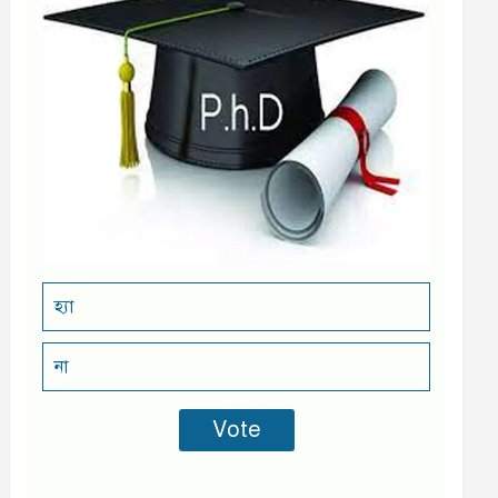
হ্যা
না