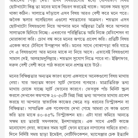
আমাদের পিড়া দেয়। এসব বিষয়গুলোর মধ্যে বেশিরভাগ বিষয়
ছোটখাটো কিন্তু তা মনের মাঝে বিচরণ করতেই থাকে। অনেক সময় ভূলে
থাকা কঠিন। সালাতে দাঁড়ালে এসব বিষয় আরও বেশী করে মনে পরে।
জনৈক স্কলার বলেছিলেন এগুলো শয়তানের আক্রমণ। শয়তান এসব
ছোটখাটো বিষয়গুলো নিয়ে আপনার মনে অস্থিরতা তৈরি করে আপনার
সালাতকে ছিনিয়ে নিচ্ছে। এধরণের পরিস্থিতিতে আমি নিজে মেডিশেসন বা
মোরাকাবা করি। চোখ বন্ধ করে মনের জগতে প্রবেশ করি। প্রতিটি বিষয়
একেক করে টেবিলে উপস্থাপন করি। মনের সাথে বোঝাপড়া করি যাতে
সে এ বিষয়গুলো আর মনের মাঝে না নিয়ে আসে। এভাবেই বিষয়গুলো
সামাল দেই, আলহামদুলিল্লাহ। শয়তান সুযোগ নিতে পারে না। ইস্তিগফার,
দরুদ বেশী বেশী করে পাঠ করলে মনে প্রশান্ত হয়ে উঠে।
মনের বিক্ষিপ্ততার অন্যতম কারণ হলো একসাথে অনেকগুলো বিষয় মাথায়
নেয়া। যার অন্যতম কারণ স্মার্ট ফোনের ব্যবহার। মাত্রাতিরিক্ত তথ্য
মাথায় ঢোকে যাচ্ছে স্মার্ট ফোনের কারণে। ফেসবুক পাঁচ মিনিট স্ক্রল
করলে দেখবেন কমপক্ষে ২০-৫০টি ভিন্ন ভিন্ন তথ্য আপনার মাথায় প্রবেশ
করছে যা আপনার স্বাভাবিক কাজের ক্ষেত্রে বড় ধরনের ডিস্ট্রাকশন বা
বিক্ষিপ্ততা। সাম্প্রতিক এক গবেষণায় দেখা গেছে আমরা যে কাজ গুলো
করি তার মাঝে ৪০-৪৫% ডিস্ট্রাকশন হয়। এটা যারা কমিয়ে আনতে
সক্ষম হয় তারাই সফলকাম, ইনশাআল্লাহ। এক সাথে একটি কাজে
মনোযোগ দেয়া, কাজের সময় স্মার্ট ফোন হাতের নাগালের বাহিরে রাখা।
দিনে নির্দিষ্ট সময় ছাড়া ইমেইল, নোটিফিকেশন, ম্যাসেঞ্জার চেক ইত্যাদি