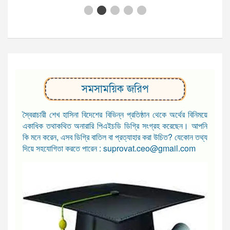
সমসাময়িক জরিপ
স্বৈরাচারী শেখ হাসিনা বিদেশের বিভিন্ন প্রতিষ্ঠান থেকে অর্থের বিনিময়ে
একাধিক তথাকথিত অনারারি পিএইচডি ডিগ্রি সংগ্রহ করেছেন। আপনি
কি মনে করেন, এসব ডিগ্রি বাতিল বা প্রত্যাহার করা উচিত? যেকোন তথ্য
দিয়ে সহযোগিতা করতে পারেন : suprovat.ceo@gmail.com