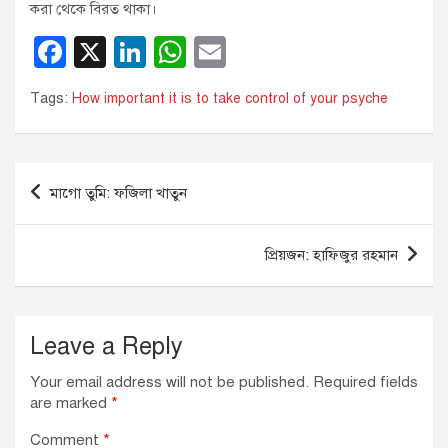
করা থেকে বিরত থাকা।
F
X
Li
W
E
a
n
h
m
Tags:
How important it is to take control of your psyche
c
k
at
ail
e
e
s
b
dI
A
Post
মাগো তুমি: ফজিলা খাতুন
o
n
p
navigation
o
p
প্রিয়জন: হাফিজুর রহমান
k
Leave a Reply
Your email address will not be published.
Required fields
are marked
*
Comment
*