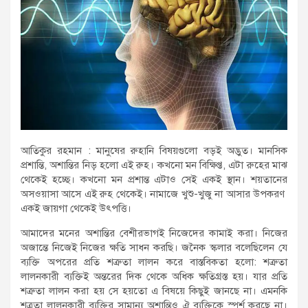
আতিকুর রহমান : মানুষের রুহানি বিষয়গুলো বড়ই অদ্ভুত। মানসিক
প্রশান্তি, অশান্তির নিড় হলো এই রুহ। কখনো মন বিক্ষিপ্ত, এটা রুহের মাঝ
থেকেই হচ্ছে। কখনো মন প্রশান্ত এটাও সেই একই স্থান। শয়তানের
অসওয়াসা আসে এই রুহ থেকেই। নামাজে খুশু-খুজু না আসার উপকরণ
একই জায়গা থেকেই উৎপত্তি।
আমাদের মনের অশান্তির বেশীরভাগই নিজেদের কামাই করা। নিজের
অজান্তে নিজেই নিজের ক্ষতি সাধন করছি। জনৈক স্কলার বলেছিলেন যে
ব্যক্তি অপরের প্রতি শত্রুতা লালন করে বাস্তবিকতা হলো: শত্রুতা
লালনকারী ব্যক্তিই অন্তরের দিক থেকে অধিক ক্ষতিগ্রস্ত হয়। যার প্রতি
শত্রুতা লালন করা হয় সে হয়তো এ বিষয়ে কিছুই জানছে না। এমনকি
শত্রতা লালনকারী ব্যক্তির সামান্য অশান্তিও ঐ ব্যক্তিকে স্পর্শ করছে না।