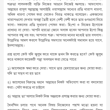
শত্রুতা লালনকারী ব্যক্তি নিজের আগুনে নিজেই জ্জলছে। আফসোস।
আল্লাহর রাসূল সল্লাল্লাহু আলাইহি ওয়াসাল্লাম অন্যের প্রতি খারাপ ধারণা,
অধিক ধারণা পোষন করা থেকেও বিরত থাকতে বলেছেন। একজনের
খারাপগুলো দেখার অবস্থা তৈরী হলে বেশী বেশী করে তার গুণগুলো নিয়ে
ভাবা। সকলের প্রতি সুধারণা পোষন করা। হিংশা ও নিজের ইগোকে
প্রাধান্য না দেয়া। আপনি হয়তো জেনে অবাক হবেন আপনার ইগো কিন্তু
আপনার বন্ধু নয় বরং আপনার শত্রু। আপনার মনের মধ্যেই তার বসবাস।
উল্লেখিত আমল করলে উল্লেখিত সমস্যার অনেকটাই সমাধান হয়ে যাবে,
ইনশাআল্লাহ।
প্রশ্ন হলো কেউ যদি জুলুম করে থাকে তখন কি করতে হবে? কেউ জুলুম
করে থাকলে কয়েকটি পন্থা অবলম্বন করা যেতে পারে:
১) জালেমকে ক্ষমা করে দেয়া। সাথে তার হেদায়েতের জন্য দোয়া করা।
যদি তা সম্ভব না হয় তবে
২) জালেমের বিরুদ্ধে মহান আল্লাহর নিকট অভিযোগ করা বা বদদোয়া
করা। সেটা করতে না চাইলে
৩) আল্লাহ তা’আলার নিকট নিজ অন্তরকে প্রশান্ত করার জন্য দোয়া করা।
দৈনন্দিন চলার পথে অনেক বিষয় নিজেদের পছন্দ মতো হয়না যা