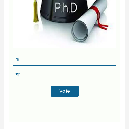
হ্যা
না