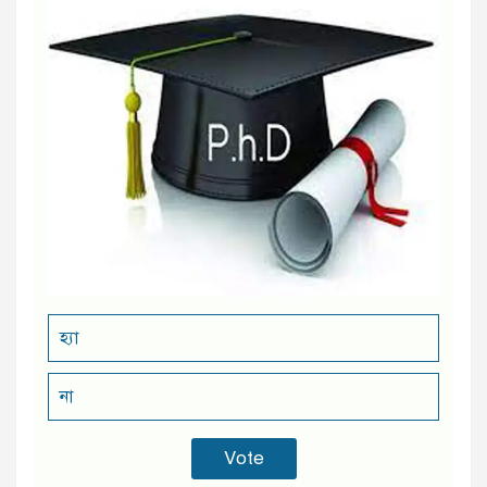
হ্যা
না