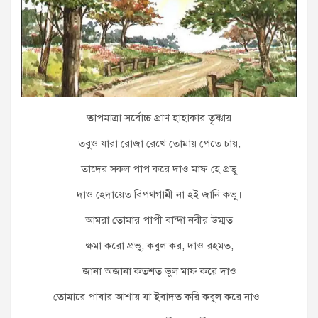
তাপমাত্রা সর্বোচ্চ প্রাণ হাহাকার তৃষ্ণায়
তবুও যারা রোজা রেখে তোমায় পেতে চায়,
তাদের সকল পাপ করে দাও মাফ হে প্রভু
দাও হেদায়েত বিপথগামী না হই জানি কভু।
আমরা তোমার পাপী বান্দা নবীর উম্মত
ক্ষমা করো প্রভু, কবুল কর, দাও রহমত,
জানা অজানা কতশত ভুল মাফ করে দাও
তোমারে পাবার আশায় যা ইবাদত করি কবুল করে নাও।