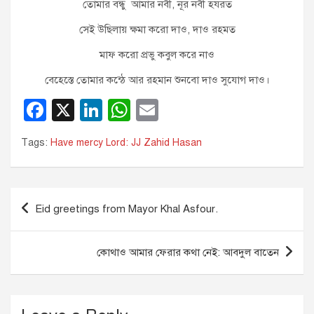
তোমার বন্ধু আমার নবী, নূর নবী হযরত
সেই উছিলায় ক্ষমা করো দাও, দাও রহমত
মাফ করো প্রভু কবুল করে নাও
বেহেস্তে তোমার কন্ঠে আর রহমান শুনবো দাও সুযোগ দাও।
F
X
Li
W
E
a
n
h
m
Tags:
Have mercy Lord: JJ Zahid Hasan
c
k
at
ail
e
e
s
b
dI
A
Post
Eid greetings from Mayor Khal Asfour.
o
n
p
navigation
o
p
কোথাও আমার ফেরার কথা নেই: আবদুল বাতেন
k