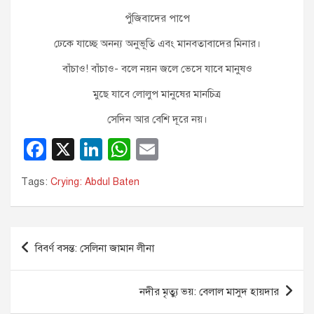
পুঁজিবাদের পাপে
ঢেকে যাচ্ছে অনন্য অনুভূতি এবং মানবতাবাদের মিনার।
বাঁচাও! বাঁচাও- বলে নয়ন জলে ভেসে যাবে মানুষও
মুছে যাবে লোলুপ মানুষের মানচিত্র
সেদিন আর বেশি দূরে নয়।
F
X
Li
W
E
a
n
h
m
Tags:
Crying: Abdul Baten
c
k
at
ail
e
e
s
b
dI
A
Post
বিবর্ণ বসন্ত: সেলিনা জামান লীনা
o
n
p
navigation
o
p
নদীর মৃত্যু ভয়: বেলাল মাসুদ হায়দার
k