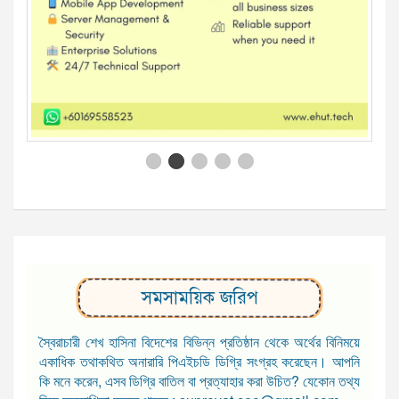
সমসাময়িক জরিপ
স্বৈরাচারী শেখ হাসিনা বিদেশের বিভিন্ন প্রতিষ্ঠান থেকে অর্থের বিনিময়ে
একাধিক তথাকথিত অনারারি পিএইচডি ডিগ্রি সংগ্রহ করেছেন। আপনি
কি মনে করেন, এসব ডিগ্রি বাতিল বা প্রত্যাহার করা উচিত? যেকোন তথ্য