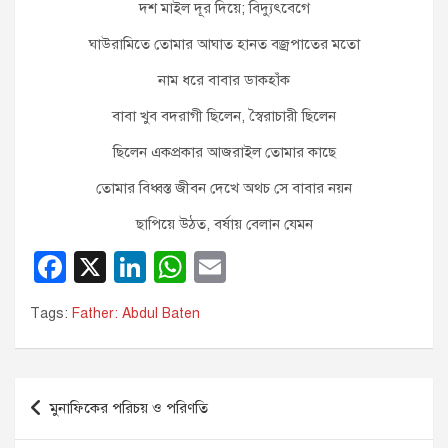
দশ মাইল দূর দিয়ে; বিদ্যুৎবেগে
ঘাউরামিতে তোমার আঘাত হানত বজ্রপাতের মতো
নাম ধরে বাবার ডাকহাঁক
বাবা খুব বদরাগী ছিলেন, স্বৈরাচারী ছিলেন
ছিলেন একপ্রকার আজরাইল তোমার কাছে
তোমার বিধ্বস্ত জীবন দেখে অথচ সে বাবার নয়ন
ছাপিয়ে উঠত, বর্ষায় বেলান যেমন
F
X
Li
W
E
a
n
h
m
Tags:
Father: Abdul Baten
c
k
at
ail
e
e
s
b
dI
A
Post
মুনাফিকের পরিচয় ও পরিণতি
o
n
p
navigation