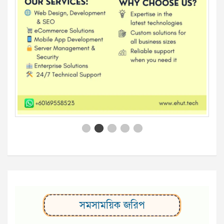
সমসাময়িক জরিপ