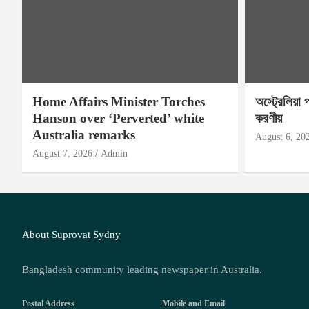
Home Affairs Minister Torches
অস্ট্রেলিয়া 
Hanson over ‘Perverted’ white
করণীয়
Australia remarks
August 6, 20
August 7, 2026
Admin
About Suprovat Sydny
Bangladesh community leading newspaper in Australia.
Postal Address
Mobile and Email