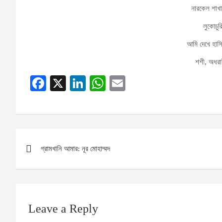
নারকেল শাখা
লুকোচুর
আমি দেখে হাস
শশী, অধরা
Fa
X
Li
W
E
ce
nk
ha
m
bo
ed
ts
ail
ok
In
A
Post
pp
গ্রামখানি আমার: নূর মোহাম্মদ
navigation
Leave a Reply