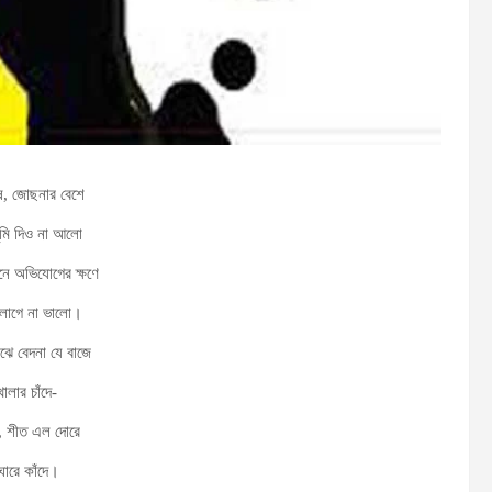
ষে, জোছনার বেশে
মি দিও না আলো
মনে অভিযোগের ক্ষণে
র লাগে না ভালো।
ঝে বেদনা যে বাজে
ালার চাঁদে-
ে, শীত এল দোরে
ঘোরে কাঁদে।