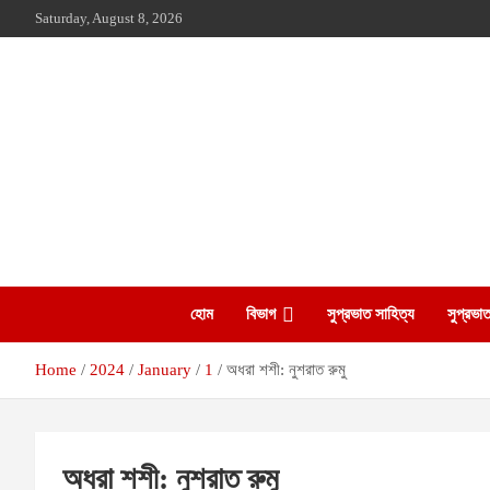
Skip
Saturday, August 8, 2026
to
content
The Leading Bangladesh Community Newspaper In Australia
Suprovat Sydney
হোম
বিভাগ
সুপ্রভাত সাহিত্য
সুপ্রভাত
Home
2024
January
1
অধরা শশী: নুশরাত রুমু
অধরা শশী: নুশরাত রুমু