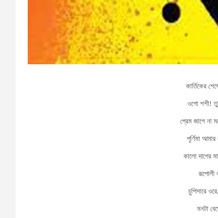
কার্তিকের শে
ওগো শশী! তু
প্রেম জাগে না 
পূর্ণিমা আমা
কালো দাগের মা
রূপোলী থ
চুপিসারে ওর
মনটা বে