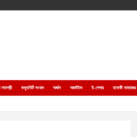
 সামগ্রী
কম্যুনিটি সংবাদ
অর্জন
আর্কাইভ
ই-পেপার
হানাফী নামাজের