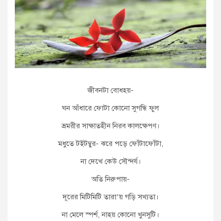
জীবনটা বোধহয়-
ঘন আঁধারে ফোটা কোনো সুগন্ধি ফুল
ভ্রমরীর সাক্ষাতহীন নিরব কালক্ষেপণ।
মধুতে টইটম্বুর- ঝরে পড়ে ফোঁটাফোঁটা,
না দেখে কেউ সৌন্দর্য।
অতি নিরুপায়-
দূরের মিটিমিটি তারা’য় গড়ি সখ্যতা।
না মেলে স্পর্শ, নাহয় কোনো খুনসুটি।