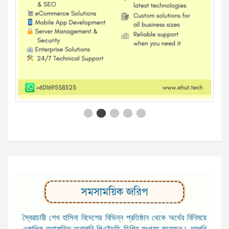
সমসাময়িক জরিপ
স্বৈরাচারী শেখ হাসিনা বিদেশের বিভিন্ন প্রতিষ্ঠান থেকে অর্থের বিনিময়ে
একাধিক তথাকথিত অনারারি পিএইচডি ডিগ্রি সংগ্রহ করেছেন। আপনি