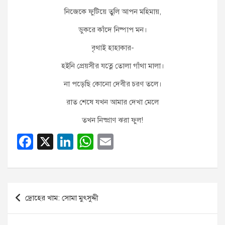
নিজেকে ফুটিয়ে তুলি আপন মহিমায়,
ডুকরে কাঁদে নিষ্পাপ মন।
বৃথাই হাহাকার-
হইনি প্রেয়সীর যত্নে তোলা গাঁথা মালা।
না পড়েছি কোনো দেবীর চরণ তলে।
রাত শেষে যখন আমার দেখা মেলে
তখন নিষ্প্রাণ ঝরা ফুল!
F
X
Li
W
E
a
n
h
m
c
k
at
ail
e
e
s
Post
দ্রোহের খাম: সোমা মুৎসুদ্দী
b
dI
A
navigation
o
n
p