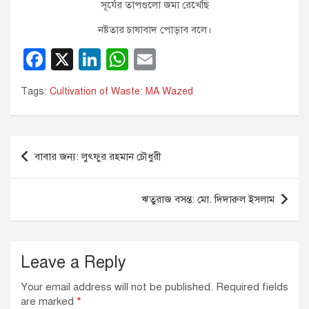
সূর্যের তাপগুলো জমা রেখেছি
নষ্টতার চাষাবাদ পোড়াব বলে।
F
X
Li
W
E
a
n
h
m
Tags:
Cultivation of Waste: MA Wazed
c
k
at
ail
e
e
s
b
dI
A
Post
বাবার জন্য: লুৎফুর রহমান চৌধুরী
o
n
p
navigation
o
p
ঋতুরাজ বসন্ত: মো. দিদারুল ইসলাম
k
Leave a Reply
Your email address will not be published.
Required fields
are marked
*