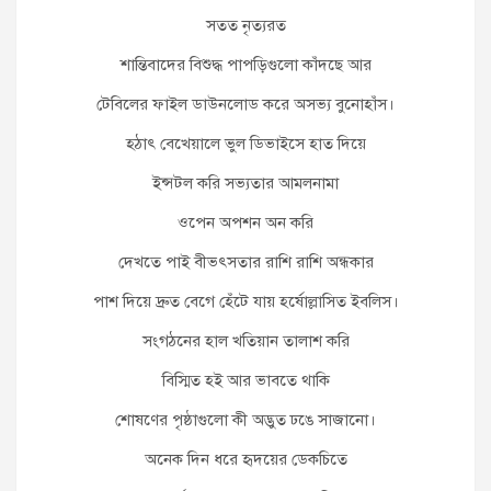
সতত নৃত্যরত
শান্তিবাদের বিশুদ্ধ পাপড়িগুলো কাঁদছে আর
টেবিলের ফাইল ডাউনলোড করে অসভ্য বুনোহাঁস।
হঠাৎ বেখেয়ালে ভুল ডিভাইসে হাত দিয়ে
ইন্সটল করি সভ্যতার আমলনামা
ওপেন অপশন অন করি
দেখতে পাই বীভৎসতার রাশি রাশি অন্ধকার
পাশ দিয়ে দ্রুত বেগে হেঁটে যায় হর্ষোল্লাসিত ইবলিস।
সংগঠনের হাল খতিয়ান তালাশ করি
বিস্মিত হই আর ভাবতে থাকি
শোষণের পৃষ্ঠাগুলো কী অদ্ভুত ঢঙে সাজানো।
অনেক দিন ধরে হৃদয়ের ডেকচিতে