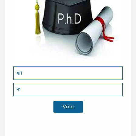
হ্যা
না