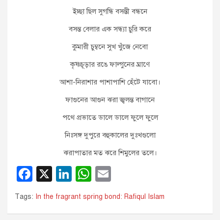
ইচ্ছা ছিল সুগন্ধি বসন্তী বন্ধনে
বসন্ত বেলার এক সন্ধ্যা চুরি করে
কুমারী চুম্বনে সুখ খুঁজে নেবো
কৃষ্ণচূড়ার রঙে ফাল্গুনের ঘ্রাণে
আশা-নিরাশার পাশাপাশি হেঁটে যাবো।
ফাগুনের আগুন ঝরা জ্বলন্ত বাগানে
পথে প্রভাতে ডালে ডালে ফুলে ফুলে
নিঃসঙ্গ দুপুরে বহুকালের দুঃখগুলো
ঝরাপাতার মত ঝরে শিমুলের তলে।
F
X
Li
W
E
a
n
h
m
Tags:
In the fragrant spring bond: Rafiqul Islam
c
k
at
ail