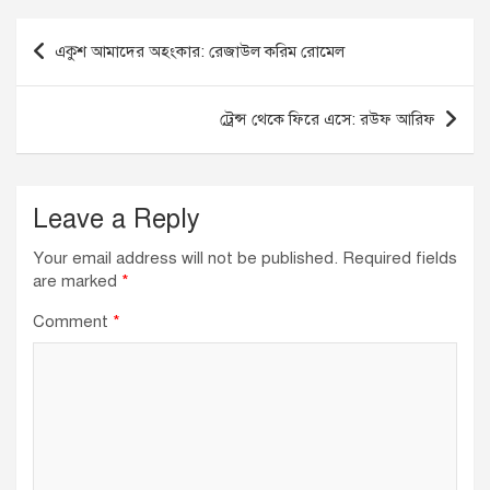
e
e
s
b
dI
A
Post
একুশ আমাদের অহংকার: রেজাউল করিম রোমেল
o
n
p
navigation
o
p
ট্রেন্স থেকে ফিরে এসে: রউফ আরিফ
k
Leave a Reply
Your email address will not be published.
Required fields
are marked
*
Comment
*