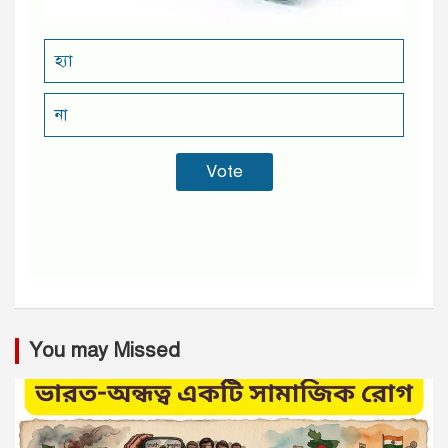
হ্যা
না
You may Missed