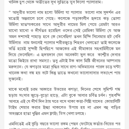
খানিক চুপ থেকে অতীতের সুখ স্মৃতিতে ডুব দিলো প্যালারাম।
” আদুরীর ভালো নাম হলো ঊর্মিলা যা প্যালার ভালো নাম সুদর্শন এর
মতোই অন্তরালে চলে গেছে। কলেজে পড়াকালীন হৃদয়ে ঝড় তোলা
ঊর্মিলা মাতন্ডকরের সাথে আদুরীর নামের মিল পেয়ে প্রেমটা আরও
মাখো মাখো ও দীর্ঘতর হয়েছিল ওদের।সেই প্রেমিকা ঊর্মিলা যে আজ
অমন দশাসই পাহাড় হবে কে ভেবেছিল! তখন হিন্দি সিনেমার হট বেবি
উর্মিলার নাম শুনলেই প্যালার শরীরজুড়ে শিহরণ খেলতো! তাই কলেজে
ভর্তি হয়েই সুন্দরী ছিপছিপে আজকের এই ভীমাকার সহধার্মিনীকে মন
দিয়ে ফেলেছিল। এ হৃদয়দান যেন অনেকটা ভুল করে কাশ্মীর দেবার
মতো জিইয়ে রাখা সমস্যা। তবু এটাই টক ঝাল মিষ্টি জীবনের আল্পনায়
মরুদ্যান। যে ঝগড়ার মাত্রা বৃদ্ধির সাথে রাগ-অভিমানের পারদ চড়ে ঘন্টা
খানেক কথা বন্ধ হয় বটে কিন্তু তাতে কখনো ভালোবাসার লভ্যাংশ পায়
দুজনেই।
মাঝে মধ্যেই চরম আকারে উভয়ের ঝগড়া, দিনের শেষে সুমিস্ট গন্ধ
ছড়ায় সংসার জুড়ে-বুড়ো হাড়ে, এটা বুঝে আবার চর্বিত চর্বন। গৃহবন্দি
আবহে এই যে দীর্ঘ দিন ঠায় ঘরে বসে থাকা কত্তা-গিন্নি যাদের কোয়ালিটি
টাইম শেয়ার করার ইচ্ছা থাকলেও উপায় হয় না এমন বহু বাড়ির
অভ্যন্তরে হাতা খুন্তির এমন ফ্লাইং ডিস খেলা চলছে।
এমনিতেই এই কুড়ি বছরে ভালো রকম পেছন ফেটেছে কর্তার-বিয়ের পর