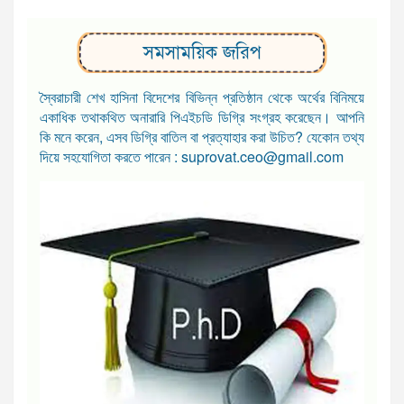
সমসাময়িক জরিপ
স্বৈরাচারী শেখ হাসিনা বিদেশের বিভিন্ন প্রতিষ্ঠান থেকে অর্থের বিনিময়ে
একাধিক তথাকথিত অনারারি পিএইচডি ডিগ্রি সংগ্রহ করেছেন। আপনি
কি মনে করেন, এসব ডিগ্রি বাতিল বা প্রত্যাহার করা উচিত? যেকোন তথ্য
দিয়ে সহযোগিতা করতে পারেন : suprovat.ceo@gmail.com