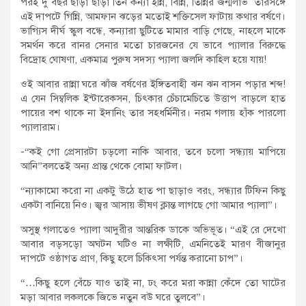
পরই দু বছর ছাড়া ছাড়া তিন কন্যা ইন্নি, বিন্নি, তিন্নির জন্মলাভ তারসঙ্গে
এই দাপটে গিন্নি, আমফান ঝড়ের মতোই শক্তিসেল ফাটায় কথার বর্ষণে।
ভাগ্যিস দীর্ঘ স্কুল বন্ধে, কন্যারা ছুটিতে মামার বাড়ি গেছে, নাহলে মাকে
সমর্থন করে বানর সেনার মতো চারজনের যে ভাবে প্যালার বিরুদ্ধে
বিদ্রোহ ঘোষণা, একমাত্র পুরুষ সদস্য প্যালা জলদি কাহিল হয়ে যায়!
ওই আবার রান্না ঘরে ঝাঁজ বর্ষণের ইঙ্গিতবাহী ঝন ঝন বাসন পড়ার শব্দ!
এ যেন সিম্বলিক ইন্টারেকসন, চিৎকার চেঁচামেচিতে উত্তাপ বাড়লে হাত
পায়ের বশ থাকে না ইদানিং তার সহধর্মিনীর। নরম গলায় হাঁক পারলো
প্যালারাম।
-“কই গো প্রেসারটা চড়লো নাকি আবার, তবে চলো সন্ধ্যায় মাপিয়ে
আনি”বলতেই অন্য প্রান্ত থেকে বোমা ফাটল।
“ন্যাকামো করো না একটু উঠে হাত পা ছাড়াও বরং, সন্ধ্যার টিফিন কিছু
একটা বানিয়ে নিও। জ্বর আসায় ভীষণ ক্লান্ত লাগছে গো আমার প্যালা”।
অসুস্থ গলাতেও প্যালা আদুরীর আন্তরিক ডাকে অভিভূত। “এই রে দেখো
আবার বড়সড়ো অঘটন ঘটিও না লক্ষীটি, এমনিতেই মারণ বীজানুর
দাপটে ওষ্ঠাগত প্রাণ, কিছু হলে চিকিৎসা পর্যন্ত করানো চাপ”।
“…কিছু হলে বেঁচে যাও তাই না, ঢং করে মরা কান্না কেঁদে তো ঘাটের
মড়া আবার লকলকে জিভে নতুন বউ ঘরে তুলবে”।