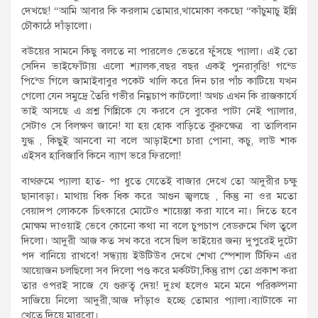
দেখছে! “আমি আবার কি করলাম তোমার,খামোকা বকছো “কাঁচুমাচু ইন্নি
চৌকাঠে দাঁড়ালো।
বউয়ের সামনে কিছু বলতে না পারলেও ভেতরে ফুঁসছে প্যালা। এই তো
সেদিন ভাইফোঁটায় এলো শ্যালক,বছর বছর একই পুনরাবৃত্তি! গন্ডে
পিন্ডে গিলে জামাইবাবুর পকেট খালি করে দিন চার পাঁচ কাটিয়ে যখন
গেলো যেন সমুদ্রে তৈরি গভীর নিম্নচাপ কাটলো! অথচ এখন কি রাজকার্যে
ভাই আসছে এ প্রশ্ন গিন্নিকে যে করবে সে বুকের পাটা নেই প্যালার,
সেটাও সে বিলক্ষণ জানে! যা হয় হোক বাড়িতে কুরুক্ষেত্র বা তালিবান
যুদ্ধ , কিছুই আনবো না বলে আড়াইশো চারা পোনা, কচু, লাউ শাক
এইসব হাবিজাবি কিনে ব্যাগ ভরে ফিরলো!
বাথরুমে প্যালা হাত- পা ধুতে যেতেই বাজার দেখে তো আদুরীর চক্ষু
ছানাবড়া। মাথায় ধিক ধিক করে আগুন জ্বলছে , কিন্তু না ওর মতো
বেয়াদপ লোককে চিৎকারে মোটেও শায়েস্তা করা যাবে না। দিতে হবে
মোক্ষম দাওয়াই ভেবে কোনো কথা না বলে চুপচাপ বেডরুমে খিল তুলে
দিলো। আদুরী আজ কত সখ করে বসে ছিল ভাইয়ের জন্য দুপুরেই দুটো
পদ বানিয়ে রাখবে! সন্ধ্যায় ইউটিউব দেখে শেখা স্পেশাল টিফিন এর
আয়োজন চলছিলো সব দিলো পণ্ড করে মর্কটটা,কিন্তু রাগ তো প্রকাশ করা
তার ওপরই সাজে যে গুরুত্ব দেয়! দুঃখ হলেও মনে মনে পরিকল্পনা
সাজিয়ে নিলো আদুরী,আজ দাঁড়াও হচ্ছে তোমার প্যালা।ব্যাটাকে না
খেতে দিয়ে মারবো।