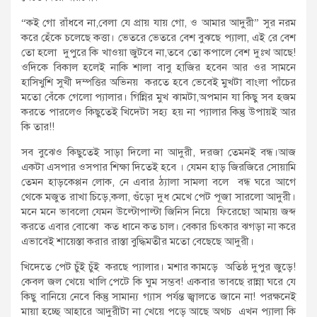
“কই গো রাঁধবে না,বেলা যে প্রায় যায় গো, ও আমার আদুরী” সুর নরম
করে হেঁকে চলেছে কত্তা। ভেতরে ভেতরে বেশ বুঝছে প্যালা, এই রে বেশ
তো হলো দুপুরে কি খাওয়া জুটবে না,তবে তো কপালে বেশ দুঃখ আছে!
ওদিকে বিকাল হলেই নাকি শালা বাবু হাজির হবেন আর ওর সামনে
হাসিখুশি সুখী দম্পত্তির অভিনয় করতে হবে ভেবেই মুখটা বাংলা পাঁচের
মতো বেঁকে গেলো প্যালার। গিন্নির মুখ ঝামটা,অপমান যা কিছু সব হজম
করতে পারলেও কিছুতেই খিদেটা সহ্য হয় না প্যালার কিন্তু উপায়ই আর
কি তার!!
সব বুঝেও কিছুতেই সাড়া দিলো না আদুরী, দরজা তেমনই বন্ধ।আজ
একটা এসপার ওসপার শিক্ষা দিতেই হবে । যেমন হাড় জিরজিরে সোয়ামি
তেমন হাড়কেপ্পন লোক, নে এবার ঠ্যালা সামলা বলে বন্ধ ঘরে আগে
থেকে মজুত রাখা চিড়ে,কলা, গুঁড়ো দুধ মেখে পেট পূজা সারলো আদুরী।
মনে মনে ভাবলো যেমন উল্টোপাল্টা জিনিস নিয়ে ফিরেছো আমায় জব্দ
করতে এবার বোঝো কত ধানে কত চাল। বেকার চিৎকার ঝগড়া না করে
এভাবেই শায়েস্তা করার রাস্তা বুদ্ধিমতীর মতো বেছেছে আদুরী।
খিদেতে পেট চুঁই চুঁই করছে প্যালার। মশার কামড়ে অতিষ্ঠ দুপুর জুড়ে!
কেবল জল খেয়ে খালি পেটে কি ঘুম সম্ভব! একবার ভাবছে রান্না ঘরে যে
কিছু বানিয়ে নেবে কিন্তু সামান্য গ্যাস পর্যন্ত জ্বালতে জানে না! পরক্ষনেই
মায়া হচ্ছে আহারে আদুরীটা না খেয়ে পড়ে আছে অথচ এখন প্যালা কি