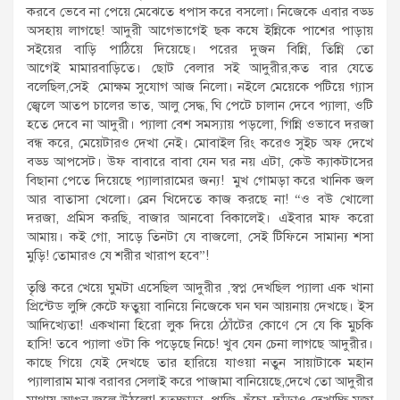
করবে ভেবে না পেয়ে মেঝেতে ধপাস করে বসলো। নিজেকে এবার বড্ড
অসহায় লাগছে! আদুরী আগেভাগেই ছক কষে ইন্নিকে পাশের পাড়ায়
সইয়ের বাড়ি পাঠিয়ে দিয়েছে। পরের দুজন বিন্নি, তিন্নি তো
আগেই মামারবাড়িতে। ছোট বেলার সই আদুরীর,কত বার যেতে
বলেছিল,সেই মোক্ষম সুযোগ আজ নিলো। নইলে মেয়েকে পটিয়ে গ্যাস
জ্বেলে আতপ চালের ভাত, আলু সেদ্ধ, ঘি পেটে চালান দেবে প্যালা, ওটি
হতে দেবে না আদুরী। প্যালা বেশ সমস্যায় পড়লো, গিন্নি ওভাবে দরজা
বন্ধ করে, মেয়েটারও দেখা নেই। মোবাইল রিং করেও সুইচ অফ দেখে
বড্ড আপসেট। উফ বাবারে বাবা যেন ঘর নয় এটা, কেউ ক্যাকটাসের
বিছানা পেতে দিয়েছে প্যালারামের জন্য! মুখ গোমড়া করে খানিক জল
আর বাতাসা খেলো। ব্রেন খিদেতে কাজ করছে না! “ও বউ খোলো
দরজা, প্রমিস করছি, বাজার আনবো বিকালেই। এইবার মাফ করো
আমায়। কই গো, সাড়ে তিনটা যে বাজলো, সেই টিফিনে সামান্য শসা
মুড়ি! তোমারও যে শরীর খারাপ হবে”!
তৃপ্তি করে খেয়ে ঘুমটা এসেছিল আদুরীর ,স্বপ্ন দেখছিল প্যালা এক খানা
প্রিন্টেড লুঙ্গি কেটে ফতুয়া বানিয়ে নিজেকে ঘন ঘন আয়নায় দেখছে। ইস
আদিখ্যেতা! একখানা হিরো লুক দিয়ে ঠোঁটের কোণে সে যে কি মুচকি
হাসি! তবে প্যালা ওটা কি পড়েছে নিচে! খুব যেন চেনা লাগছে আদুরীর।
কাছে গিয়ে যেই দেখছে তার হারিয়ে যাওয়া নতুন সায়াটাকে মহান
প্যালারাম মাঝ বরাবর সেলাই করে পাজামা বানিয়েছে,দেখে তো আদুরীর