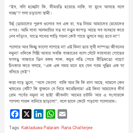
“ইস, বলি হচ্ছেটা কি, ভীমরতি হয়েছে নাকি, যা মুখে আসছে বলে
যাচ্ছ”!! গলা চড়ালো স্বামী।
উহুঁ তোমাদের পুরুষ গুলোর সব এক রা, যত নিয়ম আমাদের মেয়েদের
ওপর। আমি বাবা আলমারির যত যা নতুন কাপড় আছে সব ব্যবহার করে
নেব দাঁড়াও, যাতে শখের শাড়ি গয়না কেউ গায়ে তুলবে সহ্য হবে না”!
প্যালার আর কিচ্ছু ভালো লাগছে না! এই কিনা তার সুখী দাম্পত্য জীবনের
নমুনা! ওদিকে গিন্নি আবার সবজি বাজারের ব্যাগ ঘেঁটে দায়সারা গোছের
ফালতু বাজারে তিন রকম শাক, কচুর লতি পেয়ে রীতিমতো খাপ্লা!
চিৎকার করে বলছে, “এক এক সময় মনে হয় যেন গরম খুন্তির এক ঘা
বসিয়ে দেই”!
কত্তা ঘাড় তুলে, “বলে ফেলো বাকি আর কি কি রাগ আছে, থামলে কেন
শ্বশুরের বেটি? কি কুক্ষনে যে বিয়ে করেছিলাম! এই কিনা আমাদের দীর্ঘ
প্রেম পর্বের নমুনা না ছাই! জীবনটা আমের চাটনি আর এ সংসারকে
পাগলা গারদ বানিয়ে ছাড়লো”, বলে ছাদে কেটে পড়লো প্যালারাম।
F
X
Li
W
E
a
n
h
m
Tags:
Kaktaduwa Palaram: Rana Chatterjee