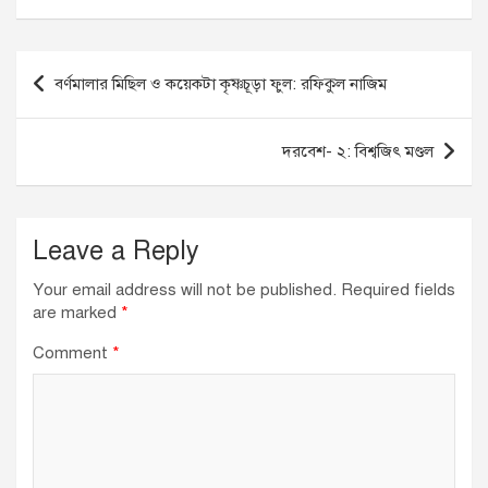
c
k
at
ail
e
e
s
b
dI
A
Post
বর্ণমালার মিছিল ও কয়েকটা কৃষ্ণচূড়া ফুল: রফিকুল নাজিম
o
n
p
navigation
o
p
দরবেশ- ২: বিশ্বজিৎ মণ্ডল
k
Leave a Reply
Your email address will not be published.
Required fields
are marked
*
Comment
*