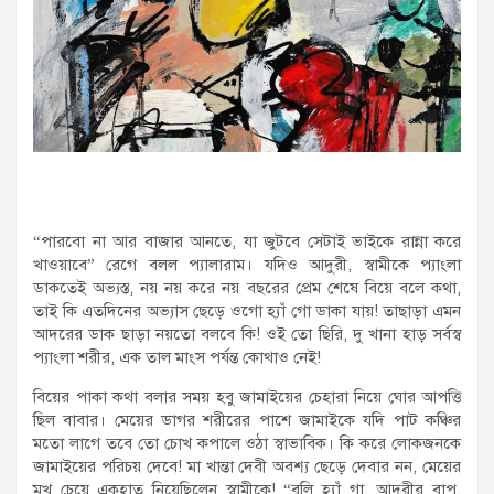
“পারবো না আর বাজার আনতে, যা জুটবে সেটাই ভাইকে রান্না করে
খাওয়াবে” রেগে বলল প্যালারাম। যদিও আদুরী, স্বামীকে প্যাংলা
ডাকতেই অভ্যস্ত, নয় নয় করে নয় বছরের প্রেম শেষে বিয়ে বলে কথা,
তাই কি এতদিনের অভ্যাস ছেড়ে ওগো হ্যাঁ গো ডাকা যায়! তাছাড়া এমন
আদরের ডাক ছাড়া নয়তো বলবে কি! ওই তো ছিরি, দু খানা হাড় সর্বস্ব
প্যাংলা শরীর, এক তাল মাংস পর্যন্ত কোথাও নেই!
বিয়ের পাকা কথা বলার সময় হবু জামাইয়ের চেহারা নিয়ে ঘোর আপত্তি
ছিল বাবার। মেয়ের ডাগর শরীরের পাশে জামাইকে যদি পাট কঞ্চির
মতো লাগে তবে তো চোখ কপালে ওঠা স্বাভাবিক। কি করে লোকজনকে
জামাইয়ের পরিচয় দেবে! মা খান্তা দেবী অবশ্য ছেড়ে দেবার নন, মেয়ের
মুখ চেয়ে একহাত নিয়েছিলেন স্বামীকে! “বলি হ্যাঁ গা, আদুরীর বাপ,