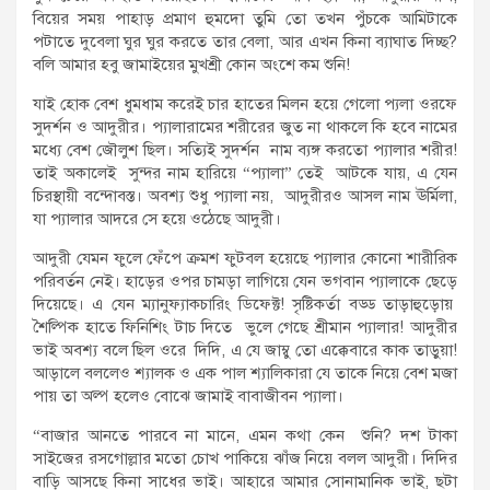
বিয়ের সময় পাহাড় প্রমাণ হুমদো তুমি তো তখন পুঁচকে আমিটাকে
পটাতে দুবেলা ঘুর ঘুর করতে তার বেলা, আর এখন কিনা ব্যাঘাত দিচ্ছ?
বলি আমার হবু জামাইয়ের মুখশ্রী কোন অংশে কম শুনি!
যাই হোক বেশ ধুমধাম করেই চার হাতের মিলন হয়ে গেলো প্যলা ওরফে
সুদর্শন ও আদুরীর। প্যালারামের শরীরের জুত না থাকলে কি হবে নামের
মধ্যে বেশ জৌলুশ ছিল। সত্যিই সুদর্শন নাম ব্যঙ্গ করতো প্যালার শরীর!
তাই অকালেই সুন্দর নাম হারিয়ে “প্যালা” তেই আটকে যায়, এ যেন
চিরস্থায়ী বন্দোবস্ত। অবশ্য শুধু প্যালা নয়, আদুরীরও আসল নাম ঊর্মিলা,
যা প্যালার আদরে সে হয়ে ওঠেছে আদুরী।
আদুরী যেমন ফুলে ফেঁপে ক্রমশ ফুটবল হয়েছে প্যালার কোনো শারীরিক
পরিবর্তন নেই। হাড়ের ওপর চামড়া লাগিয়ে যেন ভগবান প্যালাকে ছেড়ে
দিয়েছে। এ যেন ম্যানুফ্যাকচারিং ডিফেক্ট! সৃষ্টিকর্তা বড্ড তাড়াহুড়োয়
শৈল্পিক হাতে ফিনিশিং টাচ দিতে ভুলে গেছে শ্রীমান প্যালার! আদুরীর
ভাই অবশ্য বলে ছিল ওরে দিদি, এ যে জাম্বু তো এক্কেবারে কাক তাড়ুয়া!
আড়ালে বললেও শ্যালক ও এক পাল শ্যালিকারা যে তাকে নিয়ে বেশ মজা
পায় তা অল্প হলেও বোঝে জামাই বাবাজীবন প্যালা।
“বাজার আনতে পারবে না মানে, এমন কথা কেন শুনি? দশ টাকা
সাইজের রসগোল্লার মতো চোখ পাকিয়ে ঝাঁজ নিয়ে বলল আদুরী। দিদির
বাড়ি আসছে কিনা সাধের ভাই। আহারে আমার সোনামানিক ভাই, ছটা