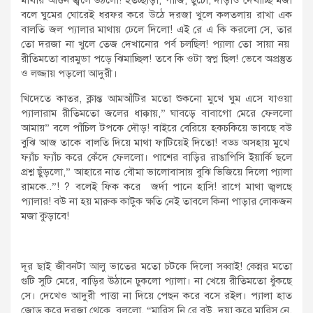
মাথায় আগুন জ্বলে উঠলো! হতচ্ছাড়া, পাজি, ছুঁচো, দাঁড়াও দেখাচ্ছি মজা
বলে ঘুমের ঘোরেই ধরফর করে উঠে দরজা খুলে কলতলায় রাখা এক
বালতি জল প্যালার মাথায় ঢেলে দিলো! এই রে এ কি করলো সে, তার
তো দরজা না খুলে তেজ দেখানোর পর্ব চলছিল! প্যালা তো সায়া নয়
রীতিমতো বারমুডা পড়ে ঝিমাচ্ছিল! তবে কি ওটা স্বপ্ন ছিল! ভেবে অপ্রস্তুত
ও লজ্জায় পড়লো আদুরী।
খিদেতে কাতর, ক্লান্ত আমআঁটির মতো শুকনো মুখে ঘুম এসে যাওয়া
প্যালারাম রীতিমতো জলের ধাক্কায়,” ঘাবড়ে বাবাগো মেরে ফেললো
আমায়” বলে পাঁচিল টপকে দৌড়! বাইরে বেরিয়ে হকচকিয়ে ভাবছে বউ
বুঝি আজ তাকে বালতি দিয়ে মাথা ফাটিয়েই দিতো! বড্ড অসহায় মুখে
ফ্যাঁচ ফ্যাঁচ করে কেঁদে ফেললো। পাশের বাড়ির রাঙাপিসি ইয়ার্কি ছলে
প্রশ্ন ছুঁড়লো,” আহারে নাত বৌমা ভালোবাসায় বুঝি ভিজিয়ে দিলো প্যালা
রামকে..”! ? বলেই ফিক করে জর্দা পানে হাসি! রাগে মাথা জ্বলছে
প্যালার! বউ না হয় মারুক কাটুক ক্ষতি নেই তাবলে কিনা পাড়ার লোকজন
মজা কুড়াবে!
দূর ছাই জীবনটা আলু ভাতের মতো চটকে দিলো সব্বাই! কেন্নর মতো
গুটি সুটি মেরে, বাড়ির উঠানে ঢুকলো প্যালা। না খেয়ে রীতিমতো ধুঁকছে
সে। দেখেও আদুরী পাত্তা না দিয়ে পেছন করে বসে রইল। প্যালা হাত
জোড় করে দরজা থেকে বললো, “মারিস নি রে বউ, দয়া করে মারিস নে,