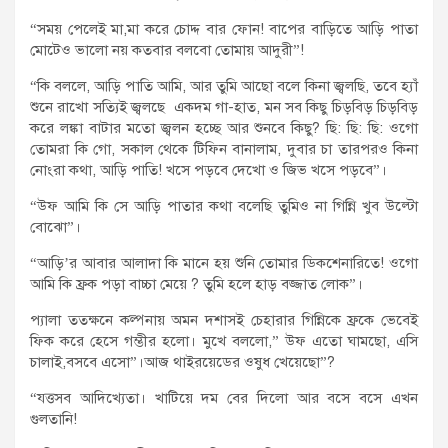
“সময় পেলেই মা,মা করে চোদ্দ বার ফোন! বাপের বাড়িতে আড়ি পাতা
মোটেও ভালো নয় কতবার বলবো তোমায় আদুরী”!
“কি বললে, আড়ি পাতি আমি, আর তুমি আছো বলে কিনা জ্বলছি, তবে হ্যাঁ
শুনে রাখো সত্যিই জ্বলছে একদম গা-হাত, মন সব কিছু চিড়বিড় চিড়বিড়
করে লঙ্কা বাটার মতো জ্বলন হচ্ছে আর শুনবে কিছু? ছি: ছি: ছি: ওগো
তোমরা কি গো, সকাল থেকে টিফিন বানালাম, দুবার চা তারপরও কিনা
নোংরা কথা, আড়ি পাতি! খসে পড়বে দেখো ও জিভ খসে পড়বে”।
“উফ আমি কি সে আড়ি পাতার কথা বলেছি তুমিও না গিন্নি খুব উল্টো
বোঝো”।
“আড়ি’র আবার আলাদা কি মানে হয় শুনি তোমার ডিকশেনারিতে! ওগো
আমি কি ফ্রক পড়া বাচ্চা মেয়ে ? তুমি হলে হাড় বজ্জাত লোক”।
প্যালা ততক্ষনে কল্পনায় অমন দশাসই চেহারার গিন্নিকে ফ্রকে ভেবেই
ফিক করে হেসে গম্ভীর হলো। মুখে বললো,” উফ এতো ঘামছো, এসি
চালাই,বসবে এসো”।আজ থাইরয়েডের ওষুধ খেয়েছো”?
“যত্তসব আদিখ্যেতা। খাটিয়ে দম বের দিলো আর বসে বসে এখন
গুলতানি!