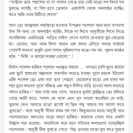
“ভাইকে তার পছন্দের যা যা খাবার খেতে চায় সেই মতো সব কিনে ঘর
ঢুকতে বলেছি, যা বিল হবে তোমার একাউন্ট থেকে অনলাইন ব্যাঙ্কিং
করে আমি ওকে মিটিয়ে দেবো”
শুনে তো আত্মারাম খাচাঁছাড়া হওয়ার উপক্রম প্যালার! মনে মনে ভাবলো
উফ কি জন্য যে অনলাইন ব্যাঙ্কিং নিজে না শিখে আদুরীকে শিখে নিতে
বলেছিলাম! এমনিতেই শাড়ির লাইভ দেখে অর্ডার দেওয়ার ধুম বেড়েছে
মা- মেয়ের, আর আজ কিনা আরও এক কদম এগিয়ে বলছে ভাইকে
পেমেন্ট করবে! তখুনি চেনা গলায় ভূমিকম্পের মতো গম গম পুরুষ কণ্ঠের
হাঁক, ” দিদি, ও জাম্বো দরজা খোলো.”.!
নির্ঘাৎ শ্যালক হাজির প্যালার অপ্রস্তুত সময়ে! … অগত্যা হাসি মুখে জাম্বো
এক ছুটে শ্বশুরের সন্তানকে অভ্যর্থনা করতে দরজা খুলে চমকে উঠলো!
একি শ্যালক তো একা নয়! তার পেছনে মেয়েদের মতো এক মাথা ঘন
লম্বা চুলে কানের দুলে সজ্জিত এক বন্ধুও দিদির বাড়ি হাওয়া বদল করাতে
সটান হাজির।” আয় ভাই আয় বোস, আহারে মুখটা ক্লান্তিতে তো শুকিয়ে
গেছে জার্নি করে, পলাশ কে সঙ্গে এনে খুব ভালো করেছিস রে ভাই,
তুফান কেও আনতে হতো তবেই না তিন বন্ধু আমার ঘর আলো করে
তুলতো”- বলে আদুরী ভীষন রকম গদ গদ। কিছুক্ষনের মধ্যে আদুরী আর
প্যালারামের আদরের বড়ো কন্যা হাজির। মামাকে পেয়ে ঘরে একটা
উচ্ছ্বাস শুরু হয়েছে। অন্যদিকে মনে মনে বউয়ের কথাগুলো ভ্যাঙাচ্ছিল
প্যালারাম। আদুরী ঠিক বুঝতে পেরে “উহু চোরের মতো মুখ করে ঘুরবে