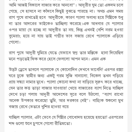
আমি আজই বিকালে বাজার করে আনবো”। আদুরীর ঘুম তো একদম চলে
গেছে, সে হাসবে না কাঁদবে কিছুই বুঝতে পারছে না। অথচ এমন সময়
রাগ পুষে রাখতেই হবে আদুরীকে, কারণ প্যালা অবাধ্য হয়ে গিন্নিকে শুধু
না তার আদরের ভাইকেও তাচ্ছিল্য করেছে।এক আধবার যে প্যালার
ওপর মায়া যে হচ্ছে না আদুরীর তা নয়, কিন্তু এখনই বেশি নরম হওয়া
বুমেরাং হয়ে না যায় তাই গম্ভীর ভাব বজায় রেখে প্যালাকে এড়িয়ে
গেলো।
রাগ পুষে আদুরী ঘুমিয়ে যেতে যেভাবে স্বপ্ন তার মস্তিকে হানা দিয়েছিল
মনে পড়তেই ফিক করে হেসে ফেললো আপন মনে। এমন এক
উদ্ভট ড্রেসে তাবলে প্যালাকে যে কোনোদিন দেখবে ভাবেনি! এরপর রান্না
ঘরে ঢুকে স্বামীর জন্য একটু গরম সুজি বানালো, বিকেল তখন গড়িয়ে
প্রায় সন্ধ্যা নামার মুখে। প্যালা কোনো কথা না বাড়িয়ে সুরুৎ করে খাচ্ছে,
যেন তার কত্ত তাড়া বাজার যাওয়ার! খেয়ে বাজারের ব্যাগ নিতে যাচ্ছিল
দেখে চড়া গলায় আদুরী আদেশের সুরে বলে উঠলো, “ব্যাগ রাখো
অনেক উপকার করেছো তুমি, আর দরকার নেই”। বাহ্যিক শুকনো মুখ
বজায় রেখে ভেতরে খুশির হাওয়া বয়ে
যাচ্ছিল প্যালার, এটা ভেবে যে গিন্নির বোধোদয় হয়েছে হয়তো! এরপরের
শব্দ গুলো শুনে চুপসে গেলো রীতিমতো।