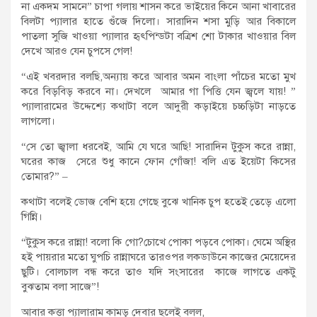
না একদম সামনে” চাপা গলায় শাসন করে ভাইয়ের কিনে আনা খাবারের
বিলটা প্যালার হাতে গুঁজে দিলো। সারাদিন শসা মুড়ি আর বিকালে
পাতলা সুজি খাওয়া প্যালার হৃৎপিন্ডটা বত্রিশ শো টাকার খাওয়ার বিল
দেখে আরও যেন চুপসে গেল!
“এই খবরদার বলছি,অন্যায় করে আবার অমন বাংলা পাঁচের মতো মুখ
করে বিড়বিড় করবে না। দেখলে আমার গা পিত্তি যেন জ্বলে যায়! ”
প্যালারামের উদ্দেশ্যে কথাটা বলে আদুরী কড়াইয়ে চচ্চড়িটা নাড়তে
লাগলো।
“সে তো জ্বালা ধরবেই, আমি যে ঘরে আছি! সারাদিন টুকুস করে রান্না,
ঘরের কাজ সেরে শুধু কানে ফোন গোঁজা! বলি এত ইয়েটা কিসের
তোমার?” –
কথাটা বলেই ডোজ বেশি হয়ে গেছে বুঝে খানিক চুপ হতেই তেড়ে এলো
গিন্নি।
“টুকুস করে রান্না! বলো কি গো?চোখে পোকা পড়বে পোকা। ঘেমে অস্থির
হই পায়রার মতো ঘুপচি রান্নাঘরে তারওপর লকডাউনে কাজের মেয়েদের
ছুটি। বোলচাল বন্ধ করে তাও যদি সংসারের কাজে লাগতে একটু
বুঝতাম বলা সাজে”!
আবার কত্তা প্যালারাম কামড় দেবার ছলেই বলল,