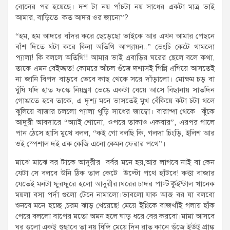
বোনের পর হয়েছে। দশ টা নয় পাঁচটা নয় সাধের একটা মাত্র ভাই
আমার, বাড়িতে কত আদর ওর জানো”?
“হম, হম আদরে বাঁদর করে ছেড়েছো ভাইকে আর এখন আমার পেছনে
বাঁশ দিতে ঘটা করে কিনা অতিথি আপ্যায়ন..” ভেংচি কেটে থামলো
প্যালা! কি বললে অতিথি!! আমার ভাই এবাড়ির ঘরের ছেলে বলে কথা,
তাকে এমন বেইজ্জত! কোমরে আঁচল গুঁজে দশাসই গিন্নি এগিয়ে আসতেই
না জানি বিপদ বাড়বে ভেবে কাছ থেকে সরে দাঁড়ালো। মোক্ষম চড় বা
ঘুঁষি যদি হাত ফস্কে নিয়ন্ত্রণ ভেঙে একটা ধেয়ে আসে বিছানায় সাতদিন
গোঙাতে হবে তাকে, এ দৃশ্য মনে ভাসতেই মুখ বেঁকিয়ে কটা চটা থলে
ঝুলিয়ে বাজার চললো প্যালা থুড়ি সাধের জাম্বো। বারান্দা থেকে ঝুঁকে
আদুরী আবদারে “অ্যাই শোনো, ওপরে তাকাও একবার”, এরপর গালে
পান ঠেসে হাসি মুখে বলল, “কই গো বলছি কি, গলদা চিংড়ি, ইলিশ আর
ওই স্পেশাল দই এক কেজি এনো কেমন ফেরার পথে”।
মাঝে মাঝে বর টাকে আদুরীর বর্বর মনে হয়,আর লাগবে নাই বা কেন
যেটা সে বলবে উনি ঠিক তাল কেটে উল্টো পথে হাঁটবে! কত্তা বাজার
যেতেই মনটা ফুরফুরে হলো আদুরীর।ঘরের চাদর পাল্ট কুইন্টাল খানেক
ময়লা বসা পর্দা গুলো টেনে নামালো।ভাবলো যাক আজ বর যা বলবো
শুনবে মনে হচ্ছে ,চরম ঝাড় খেয়েছে! মেয়ে ইন্নিকে বাজখাঁই গলায় হাঁক
পেরে বললো বাপের মতো অমন হলে ঘাড় ধরে বের করবো।মামা আসবে
ঘর গুলো একটু গুছাবে তা নয় ধিঙ্গি মেয়ে দিন রাত কানে গুঁজে ইউটু প্রাঙ্ক