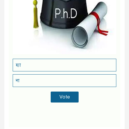
হ্যা
না