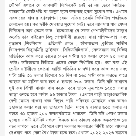
সৌন্দর্য।এখানে যে ব্যাবসায়ী সিন্ডিকেট নেই তা নয় ,তবে নিয়ন্ত্রিত।
রাতারাতি কোটিপতি বা আঙ্গুল ফুলে কলাগাছ হবার সুযোগ কম। এখানে
সরকারের বাজার ব্যাবস্থাপনা যেমন সক্রিয় তেমনি ডিজিটাল পদ্ধতিতে
লেনদেন হয়। কর ফাঁকি দেওয়ার সুযোগ নেই। তবে ব্যাবসায় যার যেমন
বিনিয়োগ তার তেমন লাভ। ইতোমধ্যে যে সকল পেশাজীবীদের উল্লেখ
করেছি তার বাইরেও কিছু পেশাজীবী রয়েছে। যারা প্রশিক্ষনপ্রাপ্ত এবং
বৃদ্ধাশ্রম ,শিশুনিবাস , প্রতিবন্ধী কেন্দ্র , হাঁসপাতাল ,কুরিয়র সার্ভিস
রিসেপশন,বিদ্যুৎমিস্ত্রি ,ড্রাইভার , সিকিউরিটিগার্ড , সেলসম্যান সহ বিভিন্ন
প্রতিষ্ঠানে কাজ করে তাদের বেতন ঘন্টায় ২৫ ডলার থেকে ৪০ ডলার
পর্যন্ত। অভিজ্ঞতার ভিত্তিতে এদের বেতন নির্ধারিত হয়। ধরা যাক এই
শ্রেনীর চাকুরীতে কোনো ব্যাক্তি প্রতিদিন ৮ ঘন্টা করে কাজ করে এবং
ঘন্টা প্রতি ৩০ ডলার হিসেবে ২০ দিন বা ১৬০ ঘন্টা কাজ করতে পারে
তাহলে তা মাসিক আয় হবে ৪ হাজার ৮০০ ডলার। তিনি যদি সাধারন
দুই রুম বিশিষ্ট বাসায় বাস করেন তবে তাকে নুন্যপক্ষে ১২০০ ডলার
ভাড়া গুনতে হবে অর্থাৎ ৯৬ হাজার টাকা। (এখানে বাড়ী ভাড়াওত্যাধিক
বেশী )মাসে খাওয়া খরচ বিদ্যুৎ পানি পরিবহন মোবাইল খরচ আরও
১হাজার ডলার ধরা হয় তাহলেও তিনি মাসে ২ হাজার ৬০০ ডলার বা
বছরে ৩১ হাজার ২০০ ডলারবাঁচাতে পারবেন। তিনি যদি ৫লাখ ডলার
মুল্যের একটি ইউনিট নগদে কিনতে চান তাহলে তাকে অন্ততপক্ষে ১৬
বছর লাগবে।তবে এটা মনে রাখা দরকার সরকারের নির্দিষ্ট হারে আয়কর
দেওয়ার পরে সেটা বৈধ টাকা হতে হবে।এখানে ২০২২-২০২৩ বছরের