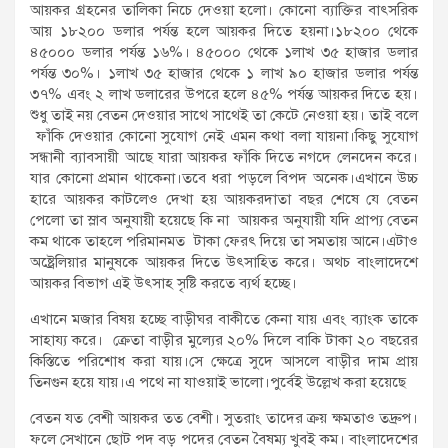
আয়কর গ্রহনের তালিকা নিচে দেওয়া হলো। কোনো ব্যাক্তির বাৎসরিক
আয় ১৮২০০ ডলার পর্যন্ত হলে আয়কর দিতে হয়না।১৮২০০ থেকে
৪৫০০০ ডলার পর্যন্ত ১৬%। ৪৫০০০ থেকে ১লাখ ৩৫ হাজার ডলার
পর্যন্ত ৩০%। ১লাখ ৩৫ হাজার থেকে ১ লাখ ৯০ হাজার ডলার পর্যন্ত
৩৭% এবং ২ লাখ ডলারের উপরে হলে ৪৫% পর্যন্ত আয়কর দিতে হয়।
শুধু তাই নয় বেতন দেওয়ার সাথে সাথেই তা কেটে নেওয়া হয়। তাই বলে
ফাঁকি দেওয়ার কোনো সুযোগ নেই এমন কথা বলা যায়না।কিছু সুযোগ
সন্ধানী ব্যাবসায়ী আছে যারা আয়কর ফাঁকি দিতে নগদে লেনদেন করে।
যার কোনো প্রমান থাকেনা।তবে ধরা পড়লে বিপদ অনেক।এখানে উচ্চ
হারে আয়কর কাটলেও দেখা হয় আয়করদাতা বছর শেষে যে বেতন
পেলো তা স্লাব অনুযায়ী হয়েছে কি না আয়কর অনুযায়ী যদি প্রাপ্য বেতন
কম থাকে তাহলে পরিমানমত টাকা ফেরৎ দিয়ে তা সমতায় আনে।এটাও
অষ্ট্রেলিয়ার মানুষকে আয়কর দিতে উৎসাহিত করে। অথচ বাংলাদেশে
আয়কর বিভাগ এই উৎসাহ সৃষ্টি করতে ব্যর্থ হচ্ছে।
এখানে মজার বিষয় হচ্ছে বাড়ীঘর বাকীতে কেনা যায় এবং ব্যাংক তাকে
সাহায্য করে। ক্রেতা বাড়ীর মুল্যের ২০% দিলে বাকি টাকা ২০ বছরের
কিস্তিতে পরিশোধ করা যায়।সে ক্ষেত্রে সুদে আসলে বাড়ীর দাম প্রায়
তিনগুন হয়ে যায়।এ পথে না যাওয়াই ভালো।পুর্বেই উল্লেখ করা হয়েছে
বেতন যত বেশী আয়কর তত বেশী। সুতরাং তাদের ক্রয় ক্ষমতাও তদ্রুপ।
ফলে সেখানে ছোট পদ বড় পদের বেতন বৈষম্য খুবই কম। বাংলাদেশের