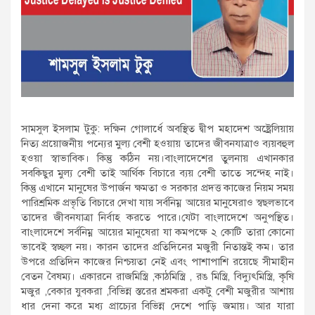
সামসুল ইসলাম টুকু: দক্ষিন গোলার্ধে অবস্থিত দ্বীপ মহাদেশ অষ্ট্রেলিয়ায়
নিত্য প্রয়োজনীয় পন্যের মুল্য বেশী হওয়ায় তাদের জীবনযাত্রাও ব্যয়বহুল
হওয়া স্বাভাবিক। কিন্তু কঠিন নয়।বাংলাদেশের তুলনায় এখানকার
সবকিছুর মুল্য বেশী তাই আর্থিক বিচারে ব্যয় বেশী তাতে সন্দেহ নাই।
কিন্তু এখানে মানুষের উপার্জন ক্ষমতা ও সরকার প্রদত্ত কাজের নিয়ম সময়
পারিশ্রমিক প্রভৃতি বিচারে দেখা যায় সর্বনিম্ন আয়ের মানুষেরাও স্বছলভাবে
তাদের জীবনযাত্রা নির্বাহ করতে পারে।যেটা বাংলাদেশে অনুপস্থিত।
বাংলাদেশে সর্বনিম্ন আয়ের মানুষেরা যা কমপক্ষে ২ কোটি তারা কোনো
ভাবেই স্বচ্ছল নয়। কারন তাদের প্রতিদিনের মজুরী নিতান্তই কম। তার
উপরে প্রতিদিন কাজের নিশ্চয়তা নেই এবং পাশাপাশি রয়েছে সীমাহীন
বেতন বৈষম্য। একারনে রাজমিস্ত্রি ,কাঠমিস্ত্রি , রঙ মিস্ত্রি, বিদ্যুৎমিস্ত্রি, কৃষি
মজুর ,বেকার যুবকরা ,বিভিন্ন স্তরের শ্রমকরা একটু বেশী মজুরীর আশায়
ধার দেনা করে মধ্য প্রাচ্যের বিভিন্ন দেশে পাড়ি জমায়। আর যারা