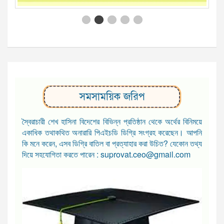
সমসাময়িক জরিপ
স্বৈরাচারী শেখ হাসিনা বিদেশের বিভিন্ন প্রতিষ্ঠান থেকে অর্থের বিনিময়ে
একাধিক তথাকথিত অনারারি পিএইচডি ডিগ্রি সংগ্রহ করেছেন। আপনি
কি মনে করেন, এসব ডিগ্রি বাতিল বা প্রত্যাহার করা উচিত? যেকোন তথ্য
দিয়ে সহযোগিতা করতে পারেন : suprovat.ceo@gmail.com