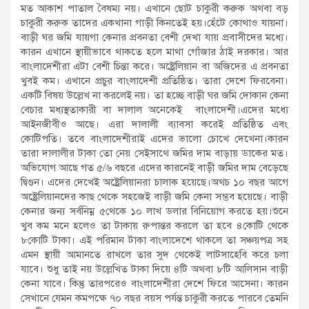
মত আকাশ পাতাল বৈষম্য নয়। এখানে ছোট চাকুরী করুক অথবা বড়
চাকুরী করুক তাদের একখানা গাড়ী কিনতেই হয়।হেঁটে কোথাও যায়না।
বাড়ী ঘর জমি যায়গা কেনার প্রবনতা বেশী দেখা যায় প্রবাসীদের মধ্যে।
কারন এখানে স্থায়ীভাবে থাকতে হলে মাথা গোঁজার ঠাই দরকার। আর
বাংলাদেশীরা এটা বেশী চিন্তা করে। অষ্ট্রেলিয়ান বা অজিদের এ প্রবনতা
খুবই কম। এখানে প্রচুর বাংলাদেশী প্রতিষ্ঠিত। তারা দেশে ফিরবেনা।
একটি বিষয় উল্লেখ না করলেই নয়। তা হচ্ছে বাড়ী ঘর জমি দোকান কেনা
বেচার মধ্যস্থতাকারী বা দালাল অনেকেই বাংলাদেশী।এদের মধ্যে
আইনজীবীও আছে। এরা দালালী ব্যাবসা করেই প্রতিষ্ঠিত এবং
কোটিপতি। তবে বাংলাদেশীরাই এদের ভালো চোখে দেখেনা।কারন
তারা দালালীর টাকা তো নেয় সেইসাথে জমির দাম বাড়ায় ডাকের মত।
অভিযোগ আছে গত ৫/৬ বছরে এদের কারনেই বাড়ী জমির দাম বেড়েছে
দ্বিগুন। এদের দেখেই অষ্ট্রেলিয়ানরা চালাক হয়েছে।অথচ ১০ বছর আগে
অষ্ট্রেলিয়ানদের কাছ থেকে সহজেই বাড়ী জমি কেনা সম্ভব হয়েছে। বাড়ী
কেনার জন্য সর্বনিম্ন ৫থেকে ১০ লাখ ডলার বিনিয়োগ করতে হয়।শুনে
খুব কম মনে হলেও তা টাকায় রুপান্তর করলে তা হবে ৪কোটি থেকে
৮কোটি টাকা। এই পরিমান টাকা বাংলাদেশে থাকলে তা সঞ্চয়পত্র সহ
এমন স্থায়ী আমানতে রাখলে তার সুদ থেকেই লাটসাহেবি করে চলা
যাবে। শুধু তাই নয় উল্লেখিত টাকা দিয়ে ৪টি অথবা ৮টি আলিসান বাড়ী
কেনা যাবে। কিন্তু তারপরেও বাংলাদেশীরা দেশে ফিরে আসেনা। কারন
সেখানে যেমন কমপক্ষে ৭০ বছর বয়স পর্যন্ত চাকুরী করতে পারবে তেমনি