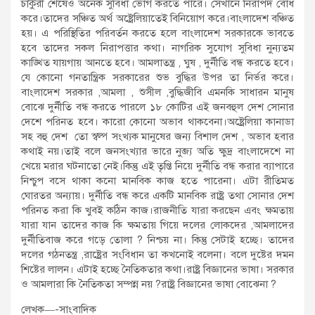
চাকুরী শেষেও অনেক সুবিধা ভোগ করতে পারে। সেখানে নিরাপদ বোধ
করে।তাদের সঞ্চিত অর্থ অষ্ট্রেলিয়াতেই বিনিয়োগ করে।বাংলাদেশ বঞ্চিত
হয়। এ পরিস্থিতির পরিবর্তন করতে হলে বাংলাদেশ সরকারকে ভাবতে
হবে তাদের সকল নিরাপত্তার কথা। নাগরিক সুযোগ সুবিধা নুন্যতম
কাঙ্খিত যায়গায় আনতে হবে। আমলাতন্ত্র , ঘুষ , দুর্নীতি বন্ধ করতে হবে।
যে কোনো গনতান্ত্রিক সরকারের শুভ বুদ্ধির উপর তা নির্ভর করে।
বাংলাদেশ সরকার ,আমলা , শুসীল ,বুদ্ধিজীবি এমনকি সাধারন মানুষ
বোঝে দুর্নীতি বন্ধ করতে পারলে ১৮ কোটির এই জনবহুল দেশ সোনার
দেশে পরিনত হবে। কারো কোনো অভাব থাকবেনা।অষ্ট্রেলিয়া কানাডা
সহ বহু দেশ তো স্বল্প সংখ্যক মানুষের জন্য বিশাল দেশ , অভাব হবার
কথাই নয়।তাই বলে জনসংখ্যার ভারে নুব্জ্য অতি ক্ষুদ্র বাংলাদেশে না
খেয়ে মরার ঘটনাতো নেই।কিন্তু এই তৃপ্তি নিয়ে দুর্নীতি বন্ধ করার ব্যাপারে
নিশ্চুপ বসে থাকা কনো মানবিক কাজ হতে পারেনা। এটা রীতিমত
ঘোরতর অন্যায়। দুর্নীতি বন্ধ করে একটি মানবিক রাষ্ট্র তথা সোনার দেশ
পরিনত করা কি খুবই কঠিন কাজ।রাজনীতি যারা করছেন এবং ক্ষমতায়
যারা যান তাদের কাজ কি ক্ষমতায় গিয়ে দলের লোকদের ,আমলাদের
দুর্নীতিবাজ করে গড়ে তোলা ? নিশ্চয় না। কিন্তু সেটাই হচ্ছে। তাদের
দলের গঠনতন্ত্র ,রাষ্ট্রের সংবিধান তা কখনোই বলেনা। বলে দুষ্টের দমন
শিষ্টের লালন। এটাই হচ্ছে নৈতিকতার কথা।রাষ্ট্র বিজ্ঞানের ভাষা। সরকার
ও আমলারা কি নৈতিকতা সম্পন্ন নয় ?রাষ্ট্র বিজ্ঞানের ভাষা বোঝেনা ?
লেখক—-সাংবাদিক