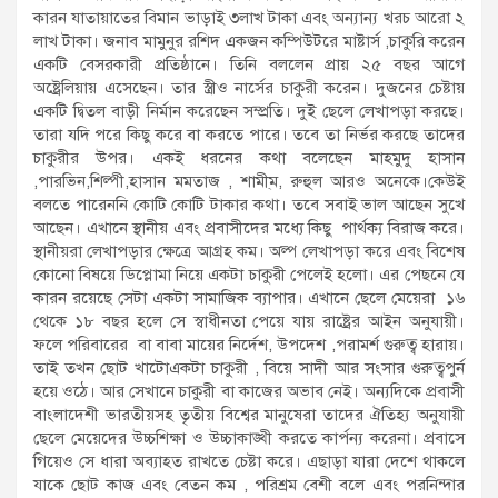
কারন যাতায়াতের বিমান ভাড়াই ৩লাখ টাকা এবং অন্যান্য খরচ আরো ২
লাখ টাকা। জনাব মামুনুর রশিদ একজন কম্পিউটরে মাষ্টার্স ,চাকুরি করেন
একটি বেসরকারী প্রতিষ্ঠানে। তিনি বললেন প্রায় ২৫ বছর আগে
অষ্ট্রেলিয়ায় এসেছেন। তার স্ত্রীও নার্সের চাকুরী করেন। দুজনের চেষ্টায়
একটি দ্বিতল বাড়ী নির্মান করেছেন সম্প্রতি। দুই ছেলে লেখাপড়া করছে।
তারা যদি পরে কিছু করে বা করতে পারে। তবে তা নির্ভর করছে তাদের
চাকুরীর উপর। একই ধরনের কথা বলেছেন মাহমুদু হাসান
,পারভিন,শিল্পী,হাসান মমতাজ , শামী্‌ম, রুহুল আরও অনেকে।কেউই
বলতে পারেননি কোটি কোটি টাকার কথা। তবে সবাই ভাল আছেন সুখে
আছেন। এখানে স্থানীয় এবং প্রবাসীদের মধ্যে কিছু পার্থক্য বিরাজ করে।
স্থানীয়রা লেখাপড়ার ক্ষেত্রে আগ্রহ কম। অল্প লেখাপড়া করে এবং বিশেষ
কোনো বিষয়ে ডিপ্লোমা নিয়ে একটা চাকুরী পেলেই হলো। এর পেছনে যে
কারন রয়েছে সেটা একটা সামাজিক ব্যাপার। এখানে ছেলে মেয়েরা ১৬
থেকে ১৮ বছর হলে সে স্বাধীনতা পেয়ে যায় রাষ্ট্রের আইন অনুযায়ী।
ফলে পরিবারের বা বাবা মায়ের নির্দেশ, উপদেশ ,পরামর্শ গুরুত্ব হারায়।
তাই তখন ছোট খাটোএকটা চাকুরী , বিয়ে সাদী আর সংসার গুরুত্বপুর্ন
হয়ে ওঠে। আর সেখানে চাকুরী বা কাজের অভাব নেই। অন্যদিকে প্রবাসী
বাংলাদেশী ভারতীয়সহ তৃতীয় বিশ্বের মানুষেরা তাদের ঐতিহ্য অনুযায়ী
ছেলে মেয়েদের উচ্চশিক্ষা ও উচ্চাকাঙ্খী করতে কার্পন্য করেনা। প্রবাসে
গিয়েও সে ধারা অব্যাহত রাখতে চেষ্টা করে। এছাড়া যারা দেশে থাকলে
যাকে ছোট কাজ এবং বেতন কম , পরিশ্রম বেশী বলে এবং পরনিন্দার