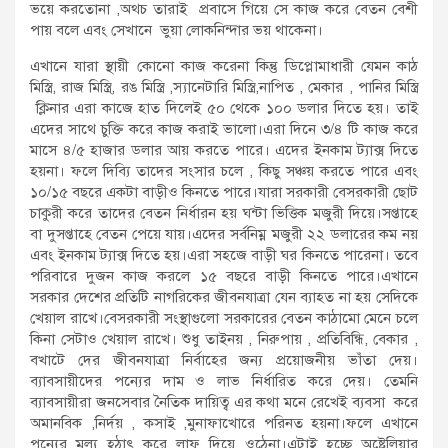
ভয়ে করতোনা ,অথচ তারাই প্রবাসে গিয়ে সে কাজ করে বেতন বেশী
পায় বলে এবং সেখানে ভুয়া লোকনিন্দার ভয় থাকেনা।
এখানে যারা স্থায়ী কোনো কাজ করেনা কিন্তু ডিপ্লোমাধারী যেমন কাঠ
মিস্ত্রি, রাজ মিস্ত্রি্‌, রঙ মিস্ত্রি ,স্যানেটারি মিস্ত্রি,নাপিত , মেকার , পানির মিস্ত্রি
ক্লিনার এরা কাজে হাত দিলেই ৫০ থেকে ১০০ ডলার দিতে হয়। তাই
এদের সাথে চুক্তি করে কাজ করাই ভালো।এরা দিনে ৩/৪ টি কাজ করে
মাসে ৪/৫ হাজার ডলার আয় করতে পারে। এদের ইনকাম ট্যাক্স দিতে
হয়না। ফলে দিব্যি তাদের সংসার চলে , কিছু সঞ্চয় করতে পারে এবং
১০/১৫ বছরে একটা বাড়ীও কিনতে পারে।যারা সরকারী বেসরকারী ছোট
চাকুরী করে তাদের বেতন নির্ধারন হয় ঘন্টা ভিত্তিক মজুরী দিয়ে।সপ্তাহে
বা দুসপ্তাহে বেতন পেয়ে যায়।এদের সর্বনিম্ন মজুরী ২২ ডলারের কম নয়
এবং ইনকাম ট্যাক্স দিতে হয়।এরা সহজে বাড়ী ঘর কিনতে পারেনা। তবে
পরিবারে দুজন কাজ করলে ১৫ বছরে বাড়ী কিনতে পারে।এখানে
সরকার দেশের প্রতিটি নাগরিকের জীবনযাত্রা যেন ব্যাহত না হয় সেদিকে
খেয়াল রাখে।বেসরকারী সংস্থাগুলো সরকারের বেতন কাঠামো মেনে চলে
কিনা সেটাও খেয়াল রাখে। শুধু তাইনয় , নিরুপায় , প্রতিবিন্ধি, বেকার ,
বখাটে দের জীবনযাত্রা নির্বাহের জন্য প্রয়োজনীয় ভাঁতা দেয়।
ব্যাবসায়ীদের পন্যের দাম ও লাভ নির্ধারিত করে দেয়। তেমনি
ব্যাবসায়ীরা জনসেবার নৈতিক দায়িত্ব এর কথা মনে রেখেই ব্যবসা করে
অমানবিক ,নির্দয় , কসাই ,মুনাফাখোরে পরিনত হয়না।ফলে এখানে
পন্যের মুল্য হঠাৎ করে লাফ দিয়ে ওঠেনা।এটাই হচ্ছে অষ্ট্রেলিয়ার