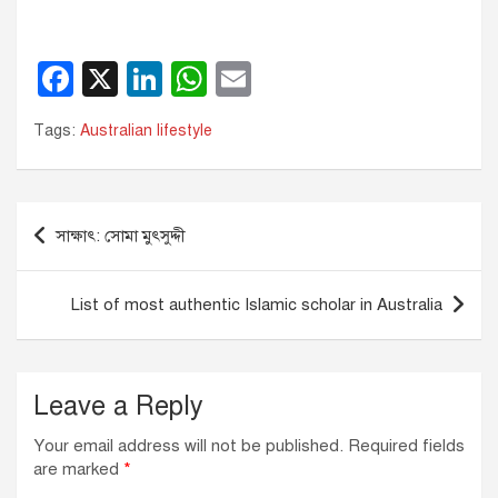
F
X
Li
W
E
a
n
h
m
Tags:
Australian lifestyle
c
k
at
ail
e
e
s
b
dI
A
Post
সাক্ষাৎ: সোমা মুৎসুদ্দী
o
n
p
navigation
o
p
List of most authentic Islamic scholar in Australia
k
Leave a Reply
Your email address will not be published.
Required fields
are marked
*