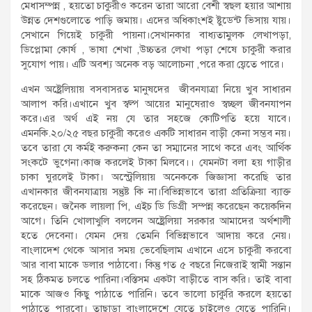
মেধাসম্পন্ন , হয়তো চাকুরীও করেন তারা আরো বেশী স্বছল হয়ার আশায়
উন্নত দেশগুলোতে পাড়ি জমায়। এদের অধিকাংশই ষ্টুডেন্ট ভিসায় যায়।
সেখানে গিয়েই চাকুরী পায়না।সেখানকার বাধ্যতামুলক লেখাপড়া,
ডিপ্লোমা কোর্ষ , ভাষা শেখা ,উচ্চতর লেখা পড়া শেষে চাকুরী করার
সুযোগ পায়। এটি অবশ্য অনেক বড় আলোচনা ,পরে করা য্বেতে পারে।
এখন অষ্ট্রেলিয়ায় বসবাসরত মানুষদের জীবনযাত্রা নিয়ে খুব সাধারন
আলাপ করি।এখানে খুব স্বল্প আয়ের মানুষেরাও স্বচ্ছল জীবনযাপন
করে।এর অর্থ এই নয় যে তার সহজে কোটিপতি হয়ে যাবে।
এমনকি.২০/২৫ বছর চাকুরী করেও একটি সাধারন বাড়ী কেনা সম্ভব নয়।
তবে তারা যে কর্মই করুকনা কেন তা সম্মানের সাথে করে এবং আর্থিক
সংকটে ভুগেনা।কাজ করলেই টাকা মিলবে।। যেমনটা বলা হয় গাড়ীর
চাকা ঘুরলেই টাকা। অস্ট্রেলিয়ায় অনেককে জিজ্ঞাসা করেছি তার
এখানকার জীবনযাত্রায় সন্তুষ্ট কি না।বিভিন্নভাবে তারা প্রতিক্রিয়া ব্যাক্ত
করেছেন। জনৈক লায়লা পি, এইচ ডি ডিগ্রী সম্পন্ন করেছেন কয়েকদিন
আগে। তিনি খোলাখুলি বললেন অষ্ট্রেলিয়া সরকার আমাদের অর্থশালী
হতে দেবেনা। যেমন দেয় তেমনি বিভিন্নভাবে আদায় করে নেয়।
বাংলাদেশ থেকে আসার সময় ভেবেছিলাম এখানে এসে চাকুরী করবো
আর বাবা মাকে ডলার পাঠাবো। কিন্তু গত ৫ বছরে নিজেরাই স্বামী সন্তান
সহ ঠিকমত চলতে পারিনা।বস্তিসম একটা বাড়ীতে বাস করি। তাই বাবা
মাকে আজও কিছু পাঠাতে পারিনি। তবে ভালো চাকুরি করলে হয়তো
পাঠাতে পারবো। তাছাড়া বাংলাদেশে যেতে চাইলেও যেতে পারিনি।