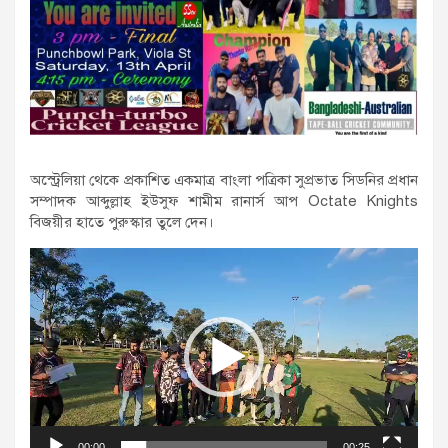
অস্ট্রেলিয়া থেকে প্রকাশিত একমাত্র বাংলা পত্রিকা সুপ্রভাত সিডনির প্রধান
সম্পাদক আব্দুল্লাহ ইউসুফ শামীম রানার্স আপ Octate Knights
বিজয়ীর হাতে পুরুস্কার তুলে দেন।
Video
Player
00:00
00:25