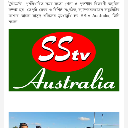
টুর্নামেন্ট। পূর্বনিধারিত সময় মতো খেলা ও পুরুষ্কার বিতরণী অনুষ্ঠান
সম্পন্ন হয়। ডেপুটি মেয়র ও বিশিষ্ঠ সংগঠক, ক্যাম্পবেলটাউন কম্যুনিটির
আশার আলো মাসুদ খলিলের মুখোমুখি হয় SStv Australia, তিনি
বলেন :
Video
Player