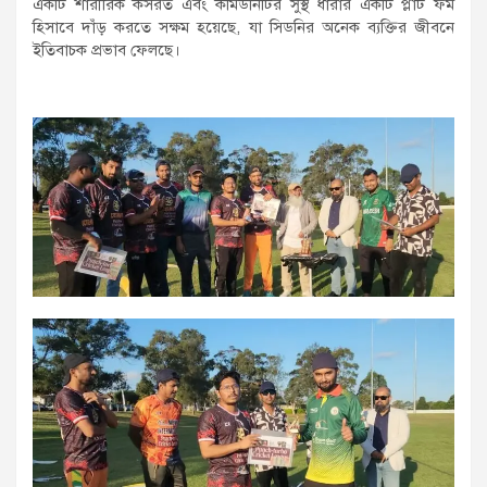
একটি শারীরিক কসরত এবং কমিউনিটির সুস্থ ধারার একটি প্লাট ফর্ম
হিসাবে দাঁড় করতে সক্ষম হয়েছে, যা সিডনির অনেক ব্যক্তির জীবনে
ইতিবাচক প্রভাব ফেলছে।