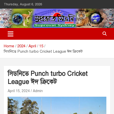
Skip
Thursday, August 6, 2026
to
content
Suprovat Sydney
The Leading Bangladesh Community Newspaper In Australia
Home
2024
April
15
সিডনিতে Punch turbo Cricket League ঈদ ক্রিকেট
সিডনিতে Punch turbo Cricket
League ঈদ ক্রিকেট
April 15, 2024
Admin