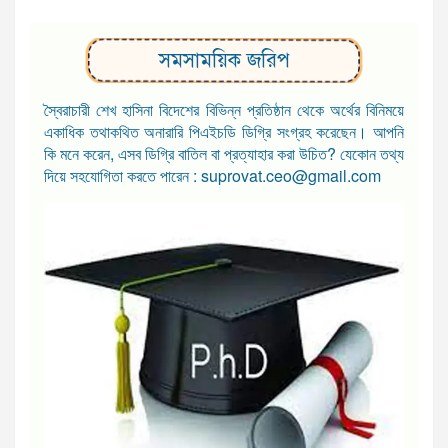
সমসাময়িক জরিপ
স্বৈরাচারী শেখ হাসিনা বিদেশের বিভিন্ন প্রতিষ্ঠান থেকে অর্থের বিনিময়ে
একাধিক তথাকথিত অনারারি পিএইচডি ডিগ্রি সংগ্রহ করেছেন। আপনি
কি মনে করেন, এসব ডিগ্রি বাতিল বা প্রত্যাহার করা উচিত? যেকোন তথ্য
দিয়ে সহযোগিতা করতে পারেন : suprovat.ceo@gmail.com