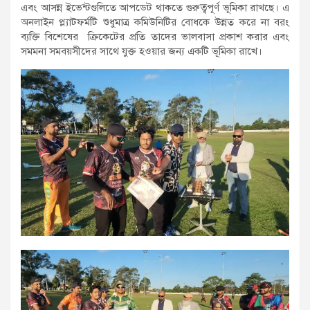
এবং আসন্ন ইভেন্টগুলিতে আপডেট থাকতে গুরুত্বপূর্ণ ভূমিকা রাখছে। এ
অনলাইন প্ল্যাটফর্মটি শুধুমাত্র কমিউনিটির বোধকে উন্নত করে না বরং
ব্যক্তি বিশেষের ক্রিকেটের প্রতি তাদের ভালবাসা প্রকাশ করার এবং
সমমনা সমবয়সীদের সাথে যুক্ত হওয়ার জন্য একটি ভূমিকা রাখে।