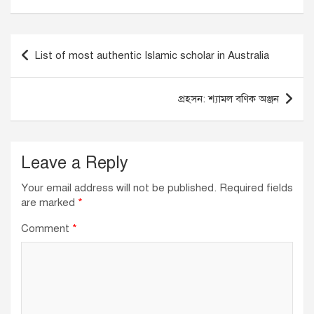
c
k
at
ail
e
e
s
b
dI
A
Post
List of most authentic Islamic scholar in Australia
o
n
p
navigation
o
p
প্রহসন: শ্যামল বণিক অঞ্জন
k
Leave a Reply
Your email address will not be published.
Required fields
are marked
*
Comment
*