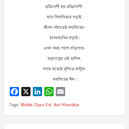
প্রতিবেশী হয় প্রতিযোগী-
করে বিলাসিতার বড়াই,
জীবন বাঁচাতেই মধ্যবিত্তের-
হাড্ডাহাড্ডি লড়াই।
এখন সময় পাশে দাঁড়াবার-
মনুষ্যত্বের এই তাগিদ,
সবার মতোই খুশিতে কাটুক-
মধ্যবিত্তের ঈদ।
F
X
Li
W
E
a
n
h
m
Tags:
Middle Class Eid: Asif Khandkar
c
k
at
ail
e
e
s
b
dI
A
Post