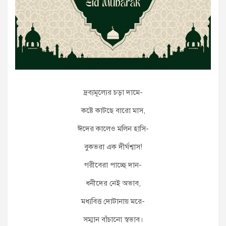
দ্রব্যমূল্যের চড়া দামে-
কষ্টে কাটছে বারো মাস,
ঈদের কালেও মলিন হাসি-
বুকভরা এক দীর্ঘশ্বাস!
গরীবেরা পাচ্ছে দান-
ধনীদের নেই অভাব,
মধ্যবিত্ত দোটানায় মরে-
সম্মান বাঁচানো স্বভাব।