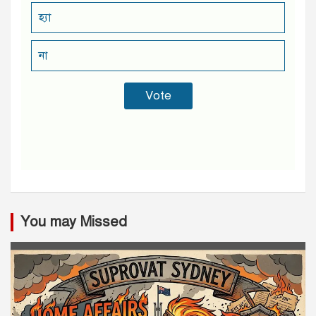
হ্যা
না
You may Missed