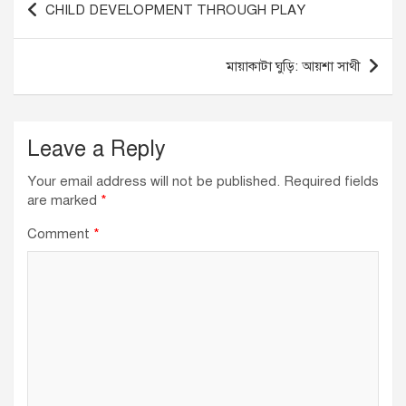
CHILD DEVELOPMENT THROUGH PLAY
o
n
p
navigation
o
p
মায়াকাটা ঘুড়ি: আয়শা সাথী
k
Leave a Reply
Your email address will not be published.
Required fields
are marked
*
Comment
*