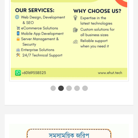
সমসাময়িক জরিপ