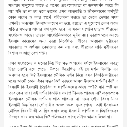
সাধারণ মানুষের কাছে এ পথের গ্রহণযোগ্যতা বা জনসমর্থন আছে কি
না? যদি তা না হয় তবে তাদের এসব আত্মঘাতি ও জীবনদানের কর্মসূচী
কোন লক্ষ্যে ও কার স্বার্থে পরিচালনা করছে তা ভেবে দেখার সময়
এখনই। অন্যথায় ইসলাম কায়েম না হয়ে, হয়তো এ সুযোগে কোন অশুভ
শক্তির ক্ষমতায় আসার পথ সুগম হবে। এ সকল সংগঠন ছাড়াও পীরদের
সংগঠনও আছে। তারাও সাংগঠনিকভাবে দুর্বল নয়। তারাও মনে করছে
ইসলাম কায়েমের জন্য তারা নিবেদিত। পীরের আস্তানায় মুরীদের
যাতায়াত ও অর্থব্যয় নেহায়েত কম নয় এবং পীরদের প্রতি মুরীদদের
বিশ্বাস ও আস্থা বেশ শক্ত।
এসব সংগঠনের ও দলের ভিন্ন ভিন্ন মত ও পথের ঘর্ষণে ইসলামের অবস্থা
চিড়া চ্যাপ্টা হয়ে গেছে। উপরে উল্লেখিত এই যে দর্শন বিভক্তি এর
অবসান হবে কি? ইসলামের মৌলিক দর্শন নিয়ে এসব বিভক্তিকারীদের
মধ্যে আদৌ কোন ঐক্য সম্ভব কি? তাহলে আসল ইসলাম দর্শনটা কী? এ
বিষয়টি কি ইসলামী চিন্তাবিদ ও দার্শনিকদের কাছে স্পষ্ট? যদি ষ্পষ্ট হয়
তবে কেন তারা এই দর্শন বিভক্তির সমাপ্তি টানতে পারছে না? প্রকৃতপক্ষে
ইসলামের মৌলিক দর্শনের প্রতি প্রাধান্য না দিয়ে গৌণ বিষয় নিয়ে
ইসলামী চিন্তাবিদরা গোঁড়ামীর অতল তলে ডুবে গেছে। তাই ইসলামের
মৌলিক বিষয়টি কী তা স্থির করার জন্য ইসলামী দার্শনিক ও চিন্তাবিদদের
ঐক্যের প্রয়োজন আছে কি? পাঠকদের কাছে এটাও আমার জিজ্ঞাসা।
এরপর ইসলামী দেশগুলোর ঐক্য প্রসঙ্গে আসি। কোন দেশগুলো ইসলামী