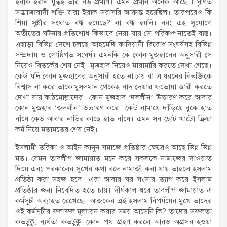
ইরাক-ইরান যুদ্ধই তার বড় প্রমাণ। এমন প্রমান অনেক আছে । ঘৃণিত
সাম্রাজ্যবাদী শক্তি দ্বারা ইরাক সরাসরি আক্রান্ত হয়েছিল। তারপরেও কি
শিয়া সুন্নীর সংঘাত বন্ধ হয়েছে? না বন্ধ হয়নি। বরং এই সুযোগে
অতীতের ঘটনার প্রতিশোধ কিভাবে নেয়া যায় সে পরিকল্পনাতেই ব্যস্ত।
এছাড়া বিভিন্ন দেশে চলছে আহমেদি কাদিয়ানী বিরোধ সংঘর্ষসহ বিভিন্ন
সম্প্রদায় ও গোষ্ঠিগত সংঘর্ষ। এমনকি কে কোন মুজহাবের অনুসারী সে
নিয়েও বিতর্কের শেষ নেই। মুজহাব নিয়েও মারামারি করতে দেখা গেছে।
কেউ যদি কোন মুজহাবের অনুসারী হতে না চায় বা এ ধরনের বিভক্তিকে
বিশ্বাস না করে তাকে মুসলমান থেকেই বাদ দেয়ার ফতোয়া জারী করতে
দেখা যায় কাঠমোল্লাদের। কোন মুজহাব ‘দললীন’ উচ্চারণ করে আবার
কোন মুজহাব ‘জললীন’ উচ্চারণ করে। কেউ নামাযে দাঁড়িয়ে বুকে হাত
বাঁধে কেউ আবার নাভির কাছে হাত বাঁধে। এমন সব ছোট খাটো ক্রিয়া
কর্ম নিয়ে মতামতের শেষ নেই।
ইসলামী তরিকা ও আইন কানুন সমাজে প্রতিষ্ঠার ক্ষেত্রেও আছে ভিন্ন ভিন্ন
মত। যেমন তাবলীগ জামায়াত মনে করে সকলকে নামাজের দাওয়াত
দিয়ে এবং পরকালের সুখের কথা বলে নামাজী করা যায় তাহলে ইসলাম
প্রতিষ্ঠা করা সহজ হবে। এরা আবার ঘর সংসার ত্যাগ করে ইসলাম
প্রতিষ্ঠার জন্য নিবেদিত হতে চায়। দীর্ঘকাল ধরে তাবলীগ জামায়াত এ
কর্মসূচী অব্যাহত রেখেছে। আজকের এই ইসলাম বিপর্যয়ের মুখে তাদের
ওই কর্মসূচীর ফলাফল মূল্যায়ন করার সময় আসেনি কি? তাদের সফলতা
কতটুকু, ব্যর্থতা কতটুকু, কোন পথ গ্রহণ করলে আরও অগ্রসর হওয়া