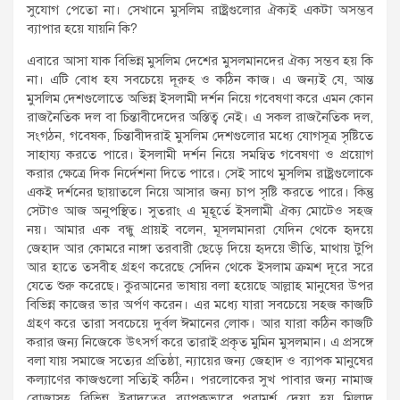
সুযোগ পেতো না। সেখানে মুসলিম রাষ্ট্রগুলোর ঐক্যই একটা অসম্ভব
ব্যাপার হয়ে যায়নি কি?
এবারে আসা যাক বিভিন্ন মুসলিম দেশের মুসলমানদের ঐক্য সম্ভব হয় কি
না। এটি বোধ হয সবচেয়ে দূরুহ ও কঠিন কাজ। এ জন্যই যে, আন্ত
মুসলিম দেশগুলোতে অভিন্ন ইসলামী দর্শন নিয়ে গবেষণা করে এমন কোন
রাজনৈতিক দল বা চিন্তাবীদেদের অস্তিত্ব নেই। এ সকল রাজনৈতিক দল,
সংগঠন, গবেষক, চিন্তাবীদরাই মুসলিম দেশগুলোর মধ্যে যোগসূত্র সৃষ্টিতে
সাহায্য করতে পারে। ইসলামী দর্শন নিয়ে সমন্বিত গবেষণা ও প্রয়োগ
করার ক্ষেত্রে দিক নির্দেশনা দিতে পারে। সেই সাথে মুসলিম রাষ্ট্রগুলোকে
একই দর্শনের ছায়াতলে নিয়ে আসার জন্য চাপ সৃষ্টি করতে পারে। কিন্তু
সেটাও আজ অনুপস্থিত। সুতরাং এ মূহূর্তে ইসলামী ঐক্য মোটেও সহজ
নয়। আমার এক বন্ধু প্রায়ই বলেন, মূসলমানরা যেদিন থেকে হৃদয়ে
জেহাদ আর কোমরে নাঙ্গা তরবারী ছেড়ে দিয়ে হৃদয়ে ভীতি, মাথায় টুপি
আর হাতে তসবীহ গ্রহণ করেছে সেদিন থেকে ইসলাম ক্রমশ দূরে সরে
যেতে শুরু করেছে। কুরআনের ভাষায় বলা হয়েছে আল্লাহ মানুষের উপর
বিভিন্ন কাজের ভার অর্পণ করেন। এর মধ্যে যারা সবচেয়ে সহজ কাজটি
গ্রহণ করে তারা সবচেয়ে দুর্বল ঈমানের লোক। আর যারা কঠিন কাজটি
করার জন্য নিজেকে উৎসর্গ করে তারাই প্রকৃত মুমিন মুসলমান। এ প্রসঙ্গে
বলা যায় সমাজে সত্যের প্রতিষ্ঠা, ন্যায়ের জন্য জেহাদ ও ব্যাপক মানুষের
কল্যাণের কাজগুলো সত্যিই কঠিন। পরলোকের সুখ পাবার জন্য নামাজ
রোজাসহ বিভিন্ন ইবাদতের ব্যাপকভাবে পরামর্শ দেয়া হয় মিলাদ