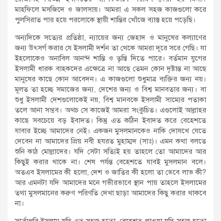
মাহফিলে মসজিদে ও জালসায়। আমরা এ সকল সহজ কাজগুলো করে
পুলসিরাত পার হয়ে পরলোকে স্থায়ী শান্তির খোঁজে ব্যাস্ত হয়ে পড়েছি।
অন্যদিকে সত্যের প্রতিষ্ঠা, ন্যায়ের জন্য জেহাদ ও মানুষের কল্যাণের
জন্য উৎসর্গ করার যে ইসলামী দর্শন তা থেকে আমরা দূরে সরে গেছি। যা
ইহলোকেও অনাবিল আনন্দ শান্তি ও তৃপ্তি দিতে পারে। বর্তমান যুগের
ইসলামী ধারক বাহকদের এক্ষেত্রে না আছে তেমন কোন দৃষ্টান্ত না আছে
মানুষের কাছে কোন আবেদন। এ কাজগুলো শুধুমাত্র ব্যক্তির জন্য নয়।
মূলত তা হচ্ছে সমাজের জন্য, দেশের জন্য ও বিশ্ব মানবতার জন্য। বা
শুধু ইসলামী দেশগুলোকেই নয়, বিশ্ব মানবকে ইসলামী সাম্যের পতাকা
তলে আনা সম্ভব। অথচ সে কাজেই আমরা সংকুচিত। এগুলোই আল্লাহর
কাছে সবচেয়ে বড় ইবাদত। কিন্তু এত কঠিন ইবাদত করে বেহেশতে
যাবার ইচ্ছে আমাদের নেই। একজন মুসলমানকেও নাকি দোযখে যেতে
দেবেন না আমাদের প্রিয় নবী হযরত মুহাম্মদ (সাঃ)। এমন কথা বলতে
শুনি কাঠ মোল্লাদের। যদি সেটা সত্যিই হয় তাহলে তো আমাদের আর
কিছুই করার থাকে না। শেষ পর্যন্ত বেহেশতে যাবই মুসলমান বলে।
অতএব ইসলামের কী হলো, দেশ ও জাতির কী হলো তা ভেবে লাভ কী?
আর এমনটা যদি আমাদের মনে গভীরভাবে স্থান পায় তাহলে ইসলামের
তথা মুসলমানের করুণ পরিণতি দেখা ছাড়া আমাদের কিছু করার থাকবে
না।
সর্বোপরি ইসলাম যদি এত সহজ হতো, বেহেশত পাওয়া যদি সহজ হতো