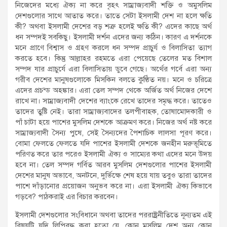
নিজেদের মধ্যে ঐক্য না করে বৃহৎ সাম্রাজ্যবাদী শক্তি ও অমুসলিম
দেশগুলোর সাথে আতাত করে। তাতে সেটা ইসলামী দেশ না হলে ক্ষতি
কী? অথবা ইসলামী দেশের বড় শত্রু হলেই ক্ষতি কী? এদের কাছে অর্থ
ধন সম্পদই সবকিছু। ইসলামী দর্শন এদের জন্য কঠিন। কারণ এ দর্শনকে
মনে প্রাণে বিশ্বাস ও গ্রহণ করলে ধন সম্পদ প্রাচুর্য ও বিলাসিতা ত্যাগ
করতে হবে। কিন্তু আল্লাহর রহমতে এরা পেয়েছে তেলের মত বিশাল
সম্পদ যার প্রাচুর্যে এরা বিলাসিতায় ডুবে গেছে। অর্থের গর্বে এরা অন্য
গরীব দেশের মানুষগুলোকে মিসকিন বলতে কুণ্ঠিত নয়। মনে ও চরিত্রে
এদের প্রচন্ড অহঙ্কার। এরা তেল সম্পদ থেকে অর্জিত অর্থ নিজের দেশে
রাখে না। সাম্রাজ্যবাদী দেশের ব্যাংকে রেখে তাদের সমৃদ্ধ করে। তাতেও
তাদের তুষ্টি নেই। তারা সাম্রাজ্যবাদের তলপীবাহক, তোষামোদকারী ও
পাঁ চাটা হয়ে পাশের মুসলিম দেশকে আক্রমণ করে। নিজের অর্থ নষ্ট করে
সাম্রাজ্যবাদী সৈন্য পুষে, সেই সৈন্যদের পৈশাচিক লালসা পূরণ করে।
বোমা ফেলতে ফেলতে যদি পাশের ইসলামী দেশকে জনহীন মরুভূমিতে
পরিণত করে তার পরেও ইসলামী ঐক্য ও সাম্যের কথা এদের মনে উদয়
হবে না। তেল সম্পদ গর্বিত আরব মুসলিম দেশগুলোর পাশের ইসলামী
দেশের মানুষ অভাবে, অনটনে, দুর্ভিক্ষে শেষ হয়ে যায় তবুও তারা তাদের
পাশে দাঁড়ানোর প্রয়োজন অনুভব করে না। এরা ইসলামী ঐক্য কিভাবে
গড়বে? পাঠকরাই এর বিচার করবেন।
ইসলামী দেশগুলোর সংবিধানে অথবা তাদের পররাষ্ট্রনীতিতে নূন্যতম এই
বিষয়টি যদি লিপিবদ্ধ করা হতো যে, কোন মুসলিম দেশ অন্য কোন