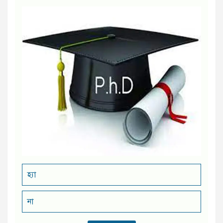
হ্যা
না