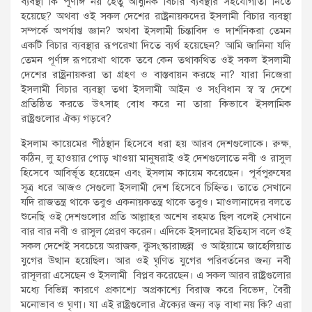
ব্যবস্থা কি পূর্ণাঙ্গ নয় হেতু আধুনিক বিচার ব্যবস্থার সহযোগীতা নিতে
হয়েছে? অথবা ওই সকল দেশের রাষ্ট্রনায়কদের ইসলামী বিচার ব্যবস্থা
সম্পর্কে অপর্যাপ্ত জ্ঞান? অথবা ইসলামী চিন্তাবিদ ও দার্শনিকরা তেমন
একটি বিচার ব্যবস্থার রূপরেখা দিতে ব্যর্থ হয়েছেন? আমি জানিনা যদি
তেমন পূর্ণাঙ্গ রূপরেখা থাকে তবে কেন তথাকথিত ওই সকল ইসলামী
দেশের রাষ্ট্রনায়করা তা গ্রহণ ও বাস্তবায়ন করছে না? যারা নিজেরা
ইসলামী বিচার ব্যবস্থা তথা ইসলামী আইন ও সংবিধান স্ব স্ব দেশে
প্রতিষ্ঠিত করতে উৎসাহ বোধ করে না তারা কিভাবে ইসলামিক
রাষ্ট্রগুলোর ঐক্য গড়বে?
ইসলাম কায়েমের পীঠস্থান হিসেবে ধরা হয় আরব দেশগুলোকে। রুক্ষ,
কঠিন, লু হাওয়ার পোড় খাওয়া মানুষরাই ওই দেশগুলোতে নবী ও রাসুল
হিসেবে আবির্ভূত হয়েছেন এবং ইসলাম কায়েম করেছেন। পূর্বপুরুষের
সূত্র ধরে আজও সেগুলো ইসলামী দেশ হিসেবে চিহ্নিত। তাতে সেখানে
যদি রাজতন্ত্র থাকে তবুও একনায়কতন্ত্র থাকে তবুও। মাওলানাদের বলতে
শুনেছি ওই দেশগুলোর প্রতি আল্লাহর অশেষ রহমত ছিল বলেই সেখানে
বার বার নবী ও রাসুল প্রেরণ করেন। এদিকে ইসলামের ইতিহাস বলে ওই
সকল দেশেই সবচেয়ে অরাজক, কুসংস্কারাচ্ছন্ন ও আইয়ামে জাহেলিয়াত
যুগের উত্থান হয়েছিল। আর ওই ঘৃণিত যুগের পরিবর্তনের জন্য নবী
রাসূলরা এসেছেন ও ইসলামী বিপ্লব করেছেন। এ সকল আরব রাষ্ট্রগুলোর
মধ্যে বিভিন্ন কারণে প্রকাশ্যে অপ্রকাশ্যে বিরাজ করে বিভেদ, বৈরী
মনোভাব ও ঘৃণা। যা এই রাষ্ট্রগুলোর ঐক্যের জন্য বড় বাধা নয় কি? এরা