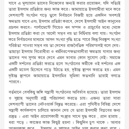
যাবে এ মূল্যায়ান তাদের নিজেদের জন্যই করার প্রয়োজন, যদি সত্যিই
তারা ইসলাম প্রতিষ্ঠার জন্য কাজ করে। জামায়াতে ইসলামীরা মনে করে
দেশব্যাপী সংগঠন গড়ে তুলে নির্বাচনে বিজয়ী হয়ে একদিন অবশ্যই
ক্ষমতায় যাবে এবং ইসলাম প্রতিষ্ঠা করবে, দেশে ইসলামী আইন কানুনের
প্রচলন করবে। পার্লামেন্টে গিয়েও ধন সম্পদ ও প্রাচুর্যের মধ্যে থেকে
ইসলাম প্রতিষ্ঠা করা যে আদৌ সম্ভব নয় তা নির্দ্বিধায় বলা যায়। সংগঠন
করে নির্বাচনের মাধ্যমে আসন সংখ্যা বৃদ্ধি হতে পারে কিন্তু নিরঙ্কুশ সংখ্যা
গরিষ্ঠতা পাওয়া সম্ভব নয় তা দেশের রাজনৈতিক পরিমন্ডলই বলে দেয়।
তাছাড়া ইসলাম বিরোধীরা ও ধর্মনিরপেক্ষতাবাদীরা ক্ষমতায় যাবার জন্য
তাদের পথ সুগম করে দেবে এমন ভাবার কোন সুযোগ নেই। সমাজে
একটি দর্শনের প্রতিষ্ঠা করতে হলে সংগঠনের কর্মীকে ওই দর্শনের এক
একটি মডেল হিসেবে গড়ে উঠতে হয়, দৃষ্টান্ত স্থাপন করতে হয়। এমন
দৃষ্টান্ত স্থাপনে জামায়াতে ইসলামির ভূমিকা কতখানি তারাই বলতে
পারবে।
বর্তমানে বেসকিছু জঙ্গি সন্ত্রাসী সংগঠনের আবির্ভাব হয়েছে। তারা ইসলাম
ও সুন্নাহ অনুযায়ী রাষ্ট্র পরিচালনা করতে চায়। এজন্য তারা সারা
দেশব্যাপী তাদের নেটওয়ার্ক বিস্তৃত করেছে। এরা পৃথিবীর বিভিন্ন দেশে
সন্ত্রাসী কার্যকলাপ চালিয়ে জানান দেয় যে তারা ইসলামী বিপ্লবের জন্য
প্রস্তুত । এরা আইন প্রয়োগকারী সংস্থার সাথে যুদ্ধ করে , প্রান হারায় ,
ধরা পড়ে । কাজের কাজ কিছুই হয়না । কিছুদিন চুপ থাকে । আবার
আত্মপ্রকাশ করে ইসলাম ও সুন্নাহর আইন চালু করার কথা বলে ।