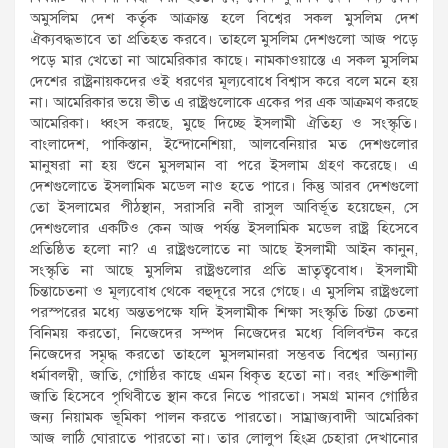
অমুসলিম দেশ কর্তৃক আক্রান্ত হলে বিশ্বের সকল মুসলিম দেশ
ঐক্যবদ্ধভাবে তা প্রতিহত করবে। তাহলে মুসলিম দেশগুলো আজ পড়ে
পড়ে মার খেতো না আমেরিকার কাছে। নামকাওয়াস্তে এ সকল মুসলিম
দেশের রাষ্ট্রনায়কদের ওই ধরণের মূল্যবোধে বিশ্বাস করে বলে মনে হয়
না। আমেরিকার ভয়ে ভীত এ রাষ্ট্রগুলোকে একের পর এক আক্রমণ করছে
আমেরিকা। ধ্বংস করছে, মুছে দিচ্ছে ইসলামী ঐতিহ্য ও সংস্কৃতি।
বাংলাদেশ, পাকিস্তান, ইন্দোনেশিয়া, আলবেনিয়ার মত দেশগুলোর
মানুষরা না হয় শুনে মুসলমান বা পরে ইসলাম গ্রহণ করেছে। এ
দেশগুলোতে ইসলামিক মডেল নাও হতে পারে। কিন্তু আরব দেশগুলো
তো ইসলামের পীঠস্থান, সরাসরি নবী রাসুল আবির্ভূত হয়েছেন, সে
দেশগুলোর একটিও কেন আজ পর্যন্ত ইসলামিক মডেল রাষ্ট্র হিসেবে
প্রতিষ্ঠিত হলো না? এ রাষ্ট্রগুলোতে না আছে ইসলামী আইন কানুন,
সংস্কৃতি না আছে মুসলিম রাষ্ট্রগুলোর প্রতি ভ্রাতৃত্ববোধ। ইসলামী
চিন্তাচেতনা ও মূল্যবোধ থেকে বহুদূরে সরে গেছে। এ মুসলিম রাষ্ট্রগুলো
পরস্পরের মধ্যে অন্ততপক্ষে যদি ইসলামীক শিক্ষা সংস্কৃতি চিন্তা চেতনা
বিনিময় করতো, নিজেদের সম্পদ নিজেদের মধ্যে বিলিবন্টন করে
নিজেদের সমৃদ্ধ করতো তাহলে মুসলমানরা সম্ভবত বিশ্বের অন্যান্য
ধর্মাবলম্বী, জাতি, গোষ্ঠির কাছে এমন ধিকৃত হতো না। বরং শক্তিশালী
জাতি হিসেবে পৃথিবীতে স্থান করে নিতে পারতো। সমগ্র মানব গোষ্ঠির
জন্য নিয়ামক ভূমিকা পালন করতে পারতো। সাম্রাজ্যবাদী আমেরিকা
আজ লাঠি ঘোরাতে পারতো না। তার লোলুপ হিংস্র চেহারা দেখানোর