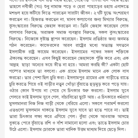
তাহলে নবীজী (সঃ) শুধু নামাজ পড়ে ও হেরা পাহাড়ের গুহায় এবাদতে
মশগুল হয়ে কটিয়ে দিতে পারতেন সারাটা জীবন। ২৭টি যুদ্ধে অংশগ্রহণ
করতেন না। হিজরত করতেন না, মানব কল্যাণের জন্য মিথ্যার বিরুদ্ধে,
কুসংস্কারের বিরুদ্ধে জেহাদ করতেন না। তিনি জেহাদ করেছেন লোভ
লালসার বিরুদ্ধে, অরাজক সমাজ ব্যবস্থার বিরুদ্ধে, সকল কুসংস্কারের
বিরুদ্ধে। নিজেকে দৃষ্টান্ত স্থাপন করেছেন। ইসলাম প্রতিষ্ঠার জন্য জনমত
গঠন করেছেন। কাফেরদের আরব রাষ্ট্রের মধ্যে অত্যান্ত সযতনে
ইসলামীক রাষ্ট্র কায়েম করেছেন। ইসলামের পক্ষের সকল শক্তিকে
ঐক্যবদ্ধ করেছেন। এসব কিছুই করেছেন জেহাদকে পুঁজি করে এবং এক
আল্ল­হ ছাড়া অন্যের ভয়ে ভীত না হয়ে। আমরা করছি কী? একটা ছোট
গল্পের মাধ্যমে তা বলবো। এক গ্রামে ইসলাম মানে এক লোক বাস
করতো। তার পেশা ছিল চুরি করা। ইসলামপুর গ্রামের এক বাড়ীতে রাতে
চুরি করতে গিয়ে ওই বাড়ীর নতুন খোঁড়া কুঁয়াতে হুড়মুড় করে পড়ে যায়।
ওঠার কোন উপায় না পেয়ে সে চিৎকার শুরু করলো। ইসলাম ডুবে
গেলরে ভাই ইসলাম ডুবে গেল, বাঁচাবিতো ছুটে আয়। এ চিৎকারে ধর্মপ্রাণ
মুসলমানরা নিজ নিজ বাড়ী থেকে বেরিয়ে এলো। সকলে পরামর্শ করলো
এতগুলো মুসলমান থাকতে ইসলাম ডুবে যাবে তা হতে পারে না। তাই
তারা চিৎকার লক্ষ্য করে এগিয়ে গেল। কুঁয়া থেকে আওয়াজ আসছে
বুঝতে পেরে কুঁয়াতে রশি ও বাঁশ নামানো হলো এবং তাতে ইসলাম চোর
উঠে এলো। ইসলাম চোরকে তারা খানিক উত্তম মাধ্যম দিয়ে ছেড়ে দিল।