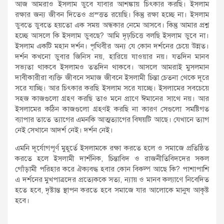
আজ আমরাও ইসলাম ডুবে যাবার আশঙ্কায় চিৎকার করছি। ইসলাম
রক্ষার জন্য জীবন দিতেও প্রস্ত্তত রয়েছি। কিন্তু রক্ষা হচ্ছে না। ইসলাম
ডুবতে ডুবতে হয়তো এক সময় অন্ধকার নেমে আসবে। কিন্তু আমার প্রশ্ন
হচ্ছে আসলে কি ইসলাম ডুবছে? আমি দৃঢ়চিত্তে বলছি ইসলাম ডুবে না।
ইসলাম একটি মহান দর্শন। পৃথিবীর অন্য যে কোন দর্শনের চেয়ে উন্নত।
দর্শন কখনো ডুবার জিনিস নয়, হারিয়ে যাওয়ার নয়। যতদিন মানব
সভ্যতা থাকবে ইসলামও ততদিন থাকবে। আসলে আমরাই মুসলমান
দাবীকারীরা ব্যক্তি জীবনে সমাজ জীবনে ইসলামী চিন্তা চেতনা থেকে দূরে
সরে যাচ্ছি। আর চিৎকার করছি ইসলাম সরে যাচ্ছে। ইসলামের সবচেয়ে
সহজ কাজগুলো গ্রহণ করছি তাও মনে প্রাণে ঈমানের সাথে নয়। আর
ইসলামের কঠিন কাজগুলো গ্রহণই করছি না কারণ সেগুলো সমষ্টিগত
ব্যাপার তাতে ত্যাগের এমনকি আত্মত্যাগের বিষয়টি আছে। যেখানে ত্যাগ
নেই সেখানে আদর্শ নেই। দর্শন নেই।
এমনি দূর্যোগপূর্ণ মুহূর্তে ইসলামকে রক্ষা করতে হলে ও সমাজে প্রতিষ্ঠিত
করতে হলে ইসলামী দার্শনিক, চিন্তাবিদ ও রাজনীতিবিদদের সকল
গোঁড়ামী পরিহার করে ঐক্যবদ্ধ হবার কোন বিকল্প আছে কি? পাশাপাশি
এ দর্শনের মুখপাত্রদের প্রত্যেককে সত্য, ন্যায় ও মানব কল্যাণে নিবেদিত
হতে হবে, দৃষ্টান্ত স্থাপন করতে হবে সমাজে যার আলোকে মানুষ আকৃষ্ট
হবে।