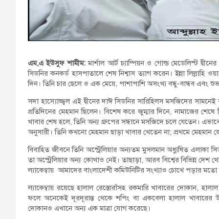
এম,এ ইউসুফ শামীম:
মার্শাল আর্ট চ্যাম্পিয়ন ও গোল্ড মেডেলিস্ট দ
সিডনির কনকর্ড হাসপাতালে শেষ নিশ্বাস ত্যাগ করেন। ইন্না লিল্লাহি ও
দিন। তিনি চার ছেলে ও এক মেয়ে, পাশাপাশি অসংখ্য বন্ধু-বান্ধব এবং শুভা
সদা হাস্যোজ্জ্বল এই দ্বীনের দাঈ সিডনির সারিহিলস মসজিদের সামন
প্রতিদিনের মেহমান ছিলেন। বিশেষ করে জুম্মার দিনে, নামাজের শেষে ত
খাবার শেষ হলে, তিনি অন্য গ্রুপের সন্ধানে মসজিদে চলে যেতেন। এভাব
অনুসারী। তিনি কখনো মেহমান ছাড়া খাবার খেতেন না; প্রথমে মেহমান
বিবাহিত জীবনে তিনি অস্ট্রেলিয়ার অন্যতম মুসলমান অধ্যুষিত এলাকা 
তা অস্ট্রেলিয়ার অন্য কোথাও নেই। তাছাড়া, আরব বিশ্বের বিভিন্ন দেশ 
ল্যাকেম্বায় আমাদের বাংলাদেশী কমিউনিটির সংখ্যাও চোখে পড়ার মতো
ল্যাকেম্বায় রয়েছে হালাল রেস্তোরাঁসহ রকমারি খাবারের দোকান, হা
ফলে অনেকেই দূরদূরান্ত থেকে শপিং বা একবেলা হালাল খাবারের উদ্
দোকানও এখানে অন্য এক মাত্রা যোগ করেছে।