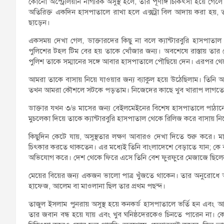
কোনো অস্ট্রেলিয়ান নাগরিক অসুস্থ হলে, তার পূর্ণাঙ্গ চিকিৎসা হয়ে গ
অতিরিক্ত একদিন হাসপাতালে রাখা হলে এক্সট্রা বিল আদায় করা হ
ছাড়েন।
একসময় দেখা গেল, ডাক্তারদের কিছু না বলে ক্যান্টারবুরি হাসপাতাল
পুলিশের টহল টিম বের হয় তাকে খোঁজার জন্য। অবশেষে রাস্তায় তার দেখা
পুলিশ তাকে সম্মানের সঙ্গে আবার হাসপাতালে পৌছিয়ে দেন। এরপর থেকে
আমরা তাকে বাসায় নিয়ে যাওয়ার জন্য ব্যাকুল হয়ে উঠেছিলাম। তিনি আ
তখন আমরা কৌশলে সটকে পড়তাম। নিজেদের কাছে খুব খারাপ লাগতো, কিন্
ডাক্তার যখন ৩/৪ মাসের জন্য বেইলমেইনের বিশেষ হাসপাতালে পাঠান
মুচলেকা দিয়ে তাকে ক্যান্টারবুরি হাসপাতাল থেকে রিলিজ করে বাসায় নি
কিছুদিন কেটে যায়, অসুস্থতার লক্ষণ আবারও দেখা দিতে শুরু করে।
চিৎকার করতে থাকতেন। এর মধ্যেই তিনি বাংলাদেশে বেড়াতে যান; কে বা
অভিযোগ করে। দেশ থেকে ফিরে এসে তিনি বেশ ফুরফুরে মেজাজে ছিলে
মেয়ের বিয়ের জন্য একজন ভালো পাত্র খুঁজতে থাকেন। তার অনুরোধে আমিও
হাফেজ, আলেম বা মাওলানা ছিল তার প্রথম পছন্দ।
তাজুল ইসলাম পুনরায় অসুস্থ হয়ে কনকর্ড হাসপাতালে ভর্তি হন এব
তার জবান বন্ধ হয়ে যায় এবং খুব ঘনিষ্ঠদেরকেও চিনতে পারেন না। ক