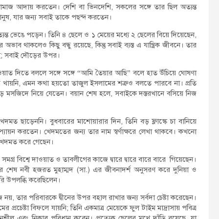
নামাজ আদায় করতেন। দেশি বা ভিনদেশি, সকলের সঙ্গে তার ছিল অত্যন্ত
ানুষ, যার জন্য সবাই তাকে পছন্দ করতেন।
ত্যন্ত ভেঙে পড়েন। তিনি ৪ ছেলে ও ১ মেয়ের মধ্যে ২ ছেলের বিয়ে দিয়েছেন,
াব থাকলেও কিছু বন্ধু রয়েছে, কিন্তু সবাই ব্যস্ত এ যান্ত্রিক জীবনে। তার
েই; সবাই দৌড়ের উপর।
াওয়াত দিতে বললে সঙ্গে সঙ্গে “আমি তৈয়ার আছি” বলে হাত উঁচিয়ে ঘোষণা
র খায়নি, এমন কথা হয়তো তাজুল ইসলামের শত্রুও বলতে পারবে না। প্রতি
ার বড় মসজিদে নিয়ে যেতেন। বয়ান শেষ হলে, সবাইকে দস্তরখানে বসিয়ে নিজ
খেদমত ছাড়েননি। বুধবারের মাশোয়ারার দিন, তিনি বড় ফ্লাস্কে চা বানিয়ে
প্যায়ন করতেন। খেদমতের জন্য তার নাম স্বর্ণাক্ষরে লেখা থাকবে। কখনো
 এ খেদমত করে গেছেন।
মগ্র বিশ্বে দাওয়াত ও তাবলীগের কাজে দ্বারে দ্বারে বারে বারে গিয়েছেন।
র শেষ নবী হজরত মুহাম্মদ (সা.) এর জীবনাদর্শ অনুসরণ করে দুনিয়া ও
পুরি উপলব্ধি করেছিলেন।
ে নয়, তার পরিবারকে দ্বীনের উপর বহাল রাখার জন্য সর্বদা চেষ্টা করেছেন।
র প্রচেষ্টা বিফলে যায়নি; তিনি একমাত্র মেয়েকে ফুল টাইম মাদ্রাসায় পবিত্র
ীল এবং নিকাব পরিধান করেন। প্রত্যেক ছেলের মুখে দাঁড়ি রয়েছে, যা