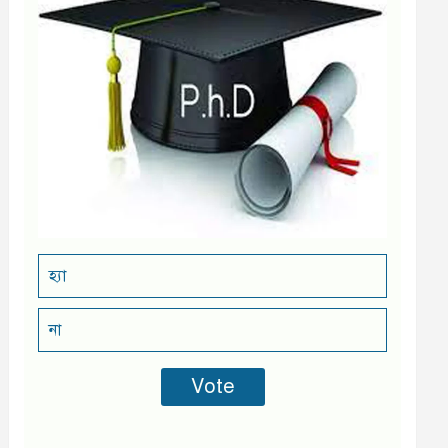
হ্যা
না