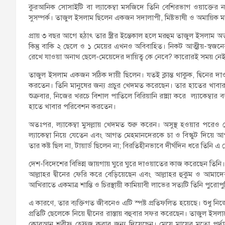
কুরআনিক সোসাইটি বা ল্যাকেম্বা মসজিদে তিনি বেশিরভাগ ওয়াক্তের 
সুসম্পর্ক। তাজুল ইসলাম ছিলেন একজন সদালাপী, মিষ্টভাষী ও অমায়িক ম
প্রায় ৩ বছর আগে হঠাৎ তার স্ত্রীর ইন্তেকাল হলে মরহুম তাজুল ইসলাম অ
কিন্তু বাকি ২ ছেলে ও ১ মেয়ের এখনও অবিবাহিত। নিকট আত্মীয়-স্বজনের অভ
রেখে যাওয়া অনাথ ছেলে-মেয়েদের দায়িত্ব কে নেবে? কারোরই সময় ন
তাজুল ইসলাম একজন সঠিক দায়ী ছিলেন। যতই ক্লান্ত থাকুক, দ্বিনের দ
করতেন। তিনি মানুষের জন্য প্রচুর খেদমত করেছেন। তার হাতের খাবা
শুক্রবার, নিজের খরচে বিশাল পাতিলে বিরিয়ানি রান্না করে ল্যাকেম্ব
হাতে খাবার পরিবেশন করতেন।
অতঃপর, ল্যাকেম্বা মুসল্লায় খেদমত শুরু করেন। অসুস্থ হওয়ার পরেও 
ল্যাকেম্বা নিয়ে যেতেন এবং আগত মেহমানদেরকে চা ও বিস্কুট দিয়ে আ
তার কষ্ট ছিল না, টায়ার্ড ছিলেন না; বিরতিহীনভাবে দীর্ঘদিন ধরে তিনি
দেশ-বিদেশের বিভিন্ন জায়গায় ঘুরে ঘুরে দাওয়াতের কাজ করেছেন তিনি। স
আল্লাহর দ্বীনের ফেরি করে বেড়িয়েছেন এবং আল্লাহর হুকুম ও আমাদে
আখিরাতে একমাত্র শান্তি ও চিরস্থায়ী কামিয়াবী লাভের সত্যটি তিনি পুরো
এ কারণে, তার ব্যক্তিগত জীবনেও এটি স্পষ্ট প্রতিফলিত হয়েছে। শুধু নিজ
প্রতিটি ছেলেকে নিয়ে দ্বীনের রাস্তায় বহুবার সফর করেছেন। তাজুল ইসলামে
কোরআন শরীফ হেফ্জ করার জন্য দিয়েছেন। মেয়ে মায়ের মতো পর্দানশ