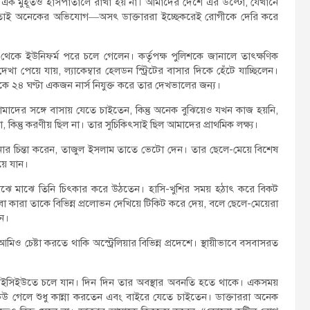
েলে এক মুহূর্তও হাসপাতালে রাখা হয় না। আমাদের দেশে এর উল্টো, যেখানে
য়, তাই অনেকের অভিযোগ—অসৎ ডাক্তাররা ইচ্ছেকরেই রোগীকে দেরি করে
 থেকে ইউনিফর্ম পরে চলে গেলেন। কর্তৃপক্ষ পুলিশকে জানালে তাৎক্ষণিক
 পেয়ে যায়, ল্যাকেম্বার হেলডন স্ট্রিটের বাসার দিকে হেঁটে যাচ্ছিলেন।
 ২৪ ঘণ্টা একজন নার্স নিযুক্ত করে তার দেখভালের জন্য।
মাদের সঙ্গে বাসায় যেতে চাইতেন, কিন্তু অনেক বুঝিয়েও যখন কাজ হয়নি,
তু করণীয় ছিল না। তার সুচিকিৎসাই ছিল আমাদের প্রাথমিক লক্ষ্য।
োর চিন্তা করেন, তাজুল ইসলাম তাতে ভেটো দেন। তার ছেলে-মেয়ে বিশেষ
য়ে যান।
 মাঝে মাঝে তিনি চিৎকার করে উঠতেন। হাসি-খুশির সময় হঠাৎ করে বিকট
 কারা তাকে বিভিন্ন প্রলোভন দেখিয়ে টিকিট করে দেয়, বলে ছেলে-মেয়েরা
ন।
 চেষ্টা করতে থাকি অস্ট্রেলিয়ার বিভিন্ন প্রদেশে। স্থায়ীভাবে বসবাসরত
ং আইসিইউতে চলে যান। দিন দিন তার অবস্থার অবনতি হতে থাকে। একসময়
েউ গেলে শুধু কান্না করতেন এবং বাইরে যেতে চাইতেন। ডাক্তাররা অনেক