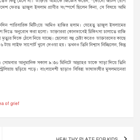
েও কিছু মেলে না। ডাক্তার আমাকে জিজ্ঞেস করেন, “কোনো জটিল রোগ
াদেশ ফেরত তাজুল ইসলাম প্রাণীর সংস্পর্শে ছিলেন কিনা, সে বিষয়ে আমি
 একদিন পারিবারিক মিটিংয়ে আমিও হাজির হলাম। যেহেতু তাজুল ইসলামের
 যোগ দিতে অনুরোধ করা হলো। ডাক্তাররা কোনভাবেই চিকিৎসা চালাতে রাজি
ত্যুর দিকে ঠেলে নিয়ে যাচ্ছে। ছেলেরা বহু চেষ্টা করেও ডাক্তারদের কাছে
৬ টায় লাইফ সাপোর্ট খুলে দেওয়া হয়। তখনও তিনি নিশ্বাস নিচ্ছিলেন, কিন্তু
 সোমবার আনুমানিক সকাল ৯:৩০ মিনিটে আল্লাহর ডাকে সাড়া দিয়ে তিনি
স্ট্রেলিয়ায় ছড়িয়ে পড়ে। বাংলাদেশী ছাড়াও বিভিন্ন ভাষাভাষীর মুসলমানেরা
 of ​​grief
HEALTHY PLATE FOR KIDS