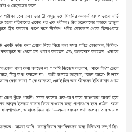
চেষ্টা ও মেহনতের ফলে।
রীক্ষা চলে এল। তার স্ত্রী অসুস্থ হয়ে সিডনির কনকর্ড হাসপাতালে ভর্তি
হলো পরিবারের একের পর এক পরীক্ষা। স্ত্রীর ইন্তেকালের কারণে তাজুল
ে স্ত্রীর কবরের পাশে বসে দীর্ঘক্ষণ পবিত্র কোরআন থেকে তিলাওয়াত
ট একটি ভাঁজ করা চেয়ার নিয়ে গিয়ে লম্বা সময় পবিত্র কোরআন, জিকির-
 কবরস্থানে না গেলে মন খারাপ করতেন এবং আফসোস করতেন। এভাবে
কেল, বাবা কথা বলছেন না।” আমি জিজ্ঞেস করলাম, “মানে কি?” ছেলে
, কিন্তু কথা বলছেন না।” আমি জানতে চাইলাম, “জ্ঞান আছে? নিঃশ্বাস
হাসপাতালে ফোন করো।” কে জানতো, এটাই ছিল তার জীবনের ইতি টানার প্রথম
 রোগ খুঁজে পায়নি। সকল ধরনের চেক-আপ করে ডাক্তাররা আশ্চর্য হয়ে
 পর তাজুল ইসলাম বাসায় ফিরে যাওয়ার জন্য পাগলপ্রায় হয়ে ওঠেন। জনে
 হাসপাতালে, আমাকে নিয়ে যান”—এমন ধরনের কথা বলেন। তার অনেক
ছাড়তে। আমরা জানি -অস্ট্রেলিয়ার নাগরিকদের জন্য চিকিৎসা সম্পূর্ণ ফ্রি।