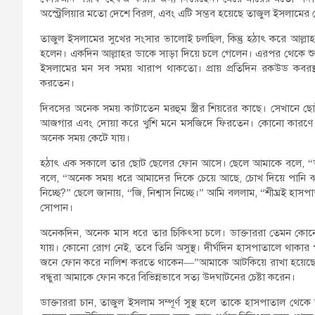
অস্ট্রেলিয়ার মতো দেশে বিরল, এবং এটি সম্ভব হয়েছে তাজুল ইসলামের 
তাজুল ইসলামের সুখের সংসার ভালোই চলছিল, কিন্তু হঠাৎ করে আল্লাহর প
হলেন। একদিন আল্লাহর ডাকে সাড়া দিয়ে চলে গেলেন। এরপর থেকে শুরু 
ইসলামের মন সব সময় খারাপ থাকতো। প্রায় প্রতিদিন রকউড কবরস্থান
করতেন।
দিবসের অনেক সময় কাটাতেন মরহুম স্ত্রীর শিয়রের কাছে। সেখানে ছো
আজগার এবং দোয়া করে খুশি মনে মসজিদে ফিরতেন। কোনো কারণে
অনেক সময় কেটে যায়।
হঠাৎ এক সকালে তার ছোট ছেলের ফোন আসে। ছেলে আমাকে বলে, “আং
বলে, “অনেক সময় ধরে আমাদের দিকে চেয়ে আছে, চোখ দিয়ে পানি ঝরছে
নিচ্ছে?” ছেলে জানায়, “জি, নিশ্বাস নিচ্ছে।” আমি বললাম, “শীঘ্রই 
সোপান।
অনেকদিন, অনেক মাস ধরে তার চিকিৎসা চলে। ডাক্তাররা তেমন কোনো
যায়। কোনো রোগ নেই, তবে তিনি অসুস্থ। দীর্ঘদিন হাসপাতালে থাকার
জনে ফোন করে নালিশ করতে থাকেন—”আমাকে আটকিয়ে রাখা হয়েছে
বন্ধুরা আমাকে ফোন করে বিভিন্নভাবে সত্য উদ্ঘাটনের চেষ্টা করেন।
ডাক্তাররা চান, তাজুল ইসলাম সম্পূর্ণ সুস্থ হলে তাকে হাসপাতাল থেকে 