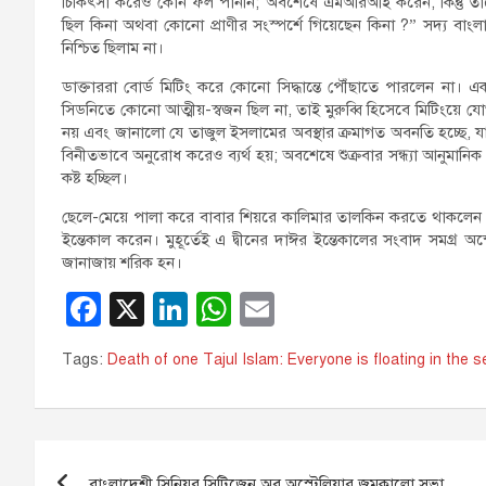
চিকিৎসা করেও কোন ফল পাননি; অবশেষে এমআরআই করেন, কিন্তু তাত
ছিল কিনা অথবা কোনো প্রাণীর সংস্পর্শে গিয়েছেন কিনা ?” সদ্য বাংল
নিশ্চিত ছিলাম না।
ডাক্তাররা বোর্ড মিটিং করে কোনো সিদ্ধান্তে পৌঁছাতে পারলেন না।
সিডনিতে কোনো আত্মীয়-স্বজন ছিল না, তাই মুরুব্বি হিসেবে মিটিংয়ে
নয় এবং জানালো যে তাজুল ইসলামের অবস্থার ক্রমাগত অবনতি হচ্ছে, যা মৃ
বিনীতভাবে অনুরোধ করেও ব্যর্থ হয়; অবশেষে শুক্রবার সন্ধ্যা আনুমানিক 
কষ্ট হচ্ছিল।
ছেলে-মেয়ে পালা করে বাবার শিয়রে কালিমার তালকিন করতে থাকলেন।
ইন্তেকাল করেন। মুহূর্তেই এ দ্বীনের দাঈর ইন্তেকালের সংবাদ সমগ্র অ
জানাজায় শরিক হন।
F
X
Li
W
E
a
n
h
m
Tags:
Death of one Tajul Islam: Everyone is floating in the sea
c
k
at
ail
e
e
s
b
dI
A
Post
o
n
p
বাংলাদেশী সিনিয়র সিটিজেন অব অস্ট্রেলিয়ার জমকালো সভা