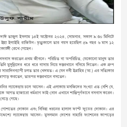
্বীনের দাঈ তাজুল ইসলাম ১৪ই অক্টোবর ২০২৪, সোমবার, সকাল ৯:৩০ মিনিটে
য়া ইন্না ইলাইহি রাজিউন। মৃত্যুকালে তার বয়স হয়েছিল ৫৯ বছর ৬ মাস ১২
কাঙ্ক্ষী রেখে গেছেন।
েই বসবাস করতেন প্রথম জীবনে। পরিচিত বা অপরিচিত, যেকোনো মানুষ তার
িনি মুসুল্লিদের ধরে ধরে বাসায় নিয়ে দস্তরখানে বসিয়ে দিতেন। এক গ্রুপ
ে সারাদিনব্যাপী চলত তার খেদমত। এ যেন নবী ইব্রাহিম (আ.) এর সত্যিকার
 জোগাড় করতেন, তারপর দস্তরখানে বসতেন।
সিডনির ল্যাকেম্বায় চলে আসেন। এই এলাকায় মসজিদের সংখ্যা এত বেশি যে,
থেকে আগত হাজারো ধর্মপ্রাণ ভাই-বোন এখানে শান্তিপূর্ণভাবে বসবাস করেন।
 বেড়ে গেছে।
লাল গোশতের দোকান এবং বিভিন্ন ধরনের হালাল ফাস্ট ফুডের দোকান। এর
দেশ্যে ল্যাকেম্বায় আসেন। মুসলমান দেশের বাহারি ফ্যাশনের কাপড়ের