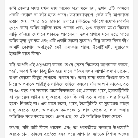
জমি কেনার সময় যখন দাম অনেক সস্তা মনে হয়, তখন এটি আসলে
একটি “ক্যাচ” বা ফাঁদ হতে পারে। উদাহরণস্বরূপ, কেউ যদি আপনাকে
প্রস্তাব দেয়, “মাত্র ২০ হাজার ডলারে (কিস্তিতে পরিশোধযোগ্য)আপনি
৫/১০ কাঠা জমির মালিক হতে পারেন এবং ২/৩ বছরের মধ্যে নিজের
বাড়ি বানিয়ে সেখানে থাকতে পারবেন,” তখন প্রথমে মনে হতে পারে
জমির মূল্য খুব কম এবং এটি একটি ভালো সুযোগ। কিন্তু আসল বিষয় কী?
জমিটি কোথায় অবস্থিত? সেই এলাকায় গ্যাস, ইলেক্ট্রিসিটি, সুয়ারেজ
ইত্যাদি যাবে কিনা?
যদি আপনি এই প্রশ্নগুলো করেন, তখন সেসব বিক্রেতা আপনাকে বলবে,
“হ্যাঁ, অবশ্যই সব কিছু ঠিক হয়ে যাবে।” কিন্তু যখন আপনি প্রমাণ চাবেন,
তখন কোনো কিছুই দেখাতে পারবে না। তারা নানা রকম মিথ্যার আশ্রয়
নিয়ে আপনাকে পরিস্থিতি সাজিয়ে গুছিয়ে বলবে। যদি আপনি ভাবেন, ২০
বা ৩০ বছর পর সরকার অলৌকিকভাবে ওই এলাকায় গ্যাস, ইলেকট্রিসিটি
বা সুয়ারেজ লাইন চালু করবে, তাও কি ওই ২০ হাজার ডলার দিয়েই
হবে? নিশ্চয়ই না। এর মানে হলো, গ্যাস, ইলেক্ট্রিসিটি বা সুয়ারেজ লাইন
চালু করতে হলে, আপনাকে কমপক্ষে ১ লাখ থেকে ২ লাখ ডলার
অতিরিক্ত খরচ করতে হবে। এখন প্রশ্ন, কে এই অতিরিক্ত টাকা দেবে?
অথবা, যদি জমি কিনে থাকেন এবং তা পরবর্তীতে ব্যবহার উপযোগী
করতে চান, তাহলে ২০/৩০ বছর পরে আপনার ব্যাংকে বিশাল অঙ্কের