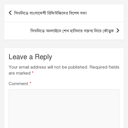
e
e
s
b
dI
A
Post
সিডনিতে বাংলাদেশী রিফিউজিদের বিশেষ সভা
o
n
p
navigation
o
p
সিডনিতে অনলাইনে শেখ হাসিনার বক্তব্য নিয়ে কৌতুক
k
Leave a Reply
Your email address will not be published.
Required fields
are marked
*
Comment
*