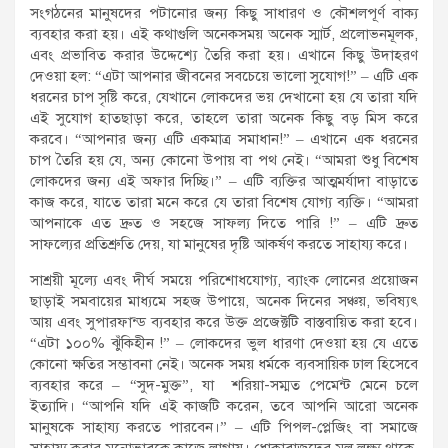
সংগঠনের মানুষদের পটানোর জন্য কিছু সাধারণ ও কৌশলপূর্ণ বাক্য
ব্যবহার করা হয়। এই কথাগুলি অনেকসময় অনেক স্মার্ট, প্রলোভনমূলক,
এবং প্রভাবিত করার উদ্দেশ্যে তৈরি করা হয়। এখানে কিছু উদাহরণ
দেওয়া হল: “এটা আপনার জীবনের সবচেয়ে ভালো সুযোগ!” – এটি এক
ধরনের চাপ সৃষ্টি করে, যেখানে লোকদের ভয় দেখানো হয় যে তারা যদি
এই সুযোগ হাতছাড়া করে, তাহলে তারা অনেক কিছু বড় মিস করে
করবে। “আপনার জন্য এটি একমাত্র সমাধান!” – এখানে এক ধরনের
চাপ তৈরি হয় যে, অন্য কোনো উপায় বা পথ নেই। “আমরা শুধু বিশেষ
লোকদের জন্য এই অফার দিচ্ছি।” – এটি ব্যক্তির আত্মমর্যাদা বাড়াতে
কাজ করে, যাতে তারা মনে করে যে তারা বিশেষ যোগ্য ব্যক্তি। “আমরা
আপনাকে এত দ্রুত ও সহজে সাফল্য দিতে পারি !” – এটি দ্রুত
সাফল্যের প্রতিশ্রুতি দেয়, যা মানুষের দৃষ্টি আকর্ষণ করতে সাহায্য করে।
সাশ্রয়ী মূল্যে এবং দীর্ঘ সময়ে পরিশোধযোগ্য, ব্যাংক লোনের প্রয়োজন
ছাড়াই সমবায়ের মাধ্যমে সহজ উপায়ে, অনেক দিনের সঞ্চয়, ভবিষ্যৎ
আয় এবং সুপারফান্ড ব্যবহার করে উক্ত প্রজেক্টটি বাস্তবায়িত করা হবে।
“এটা ১০০% ঝুঁকিহীন !” – লোকদের ভুল ধারণা দেওয়া হয় যে এতে
কোনো ক্ষতির সম্ভাবনা নেই। অনেক সময় ধর্মকে ব্যবসায়িক ঢাল হিসেবে
ব্যবহার করে – “সুদ-মুক্ত”, যা শরিয়া-সম্মত পেমেন্ট মেনে চলে
ইত্যাদি। “আপনি যদি এই কাজটি করেন, তবে আপনি আরো অনেক
মানুষকে সাহায্য করতে পারবেন।” – এটি পিপল-প্লেজিং বা সমাজে
সাহায্য করার মনোভাবকে কাজে লাগায়। ধোকাবাজদের মূল লক্ষ্য থাকে,