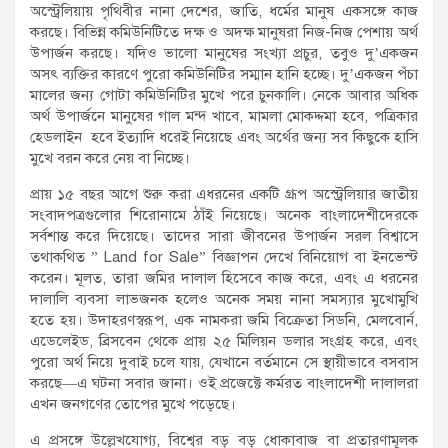
অস্ট্রেলিয়ায় পৃথিবীর নানা দেশের, জাতি, ধর্মের মানুষ একসঙ্গে কাজ
করছে। বিভিন্ন কমিউনিটিতে দক্ষ ও অদক্ষ মানুষরা নিজ-নিজ পেশায় অর্থ
উপার্জন করছে। যদিও ভালো মানুষের সংখ্যা প্রচুর, তবুও দু’একজন
অসৎ ব্যক্তির কারণে পুরো কমিউনিটির সম্মান হানি হচ্ছে। দু’একজন পঁচা
মালের জন্য গোটা কমিউনিটির মুখে পরে চুনকালি। নেকে আবার অধিক
অর্থ উপার্জনে মানুষের গাল মন্দ খাবে, মামলা মোকদ্দমা হবে, পত্রিকার
হেডলাইন হবে ইত্যাদি ধরেই নিয়েছে এবং অর্থের জন্য সব কিছুকে হাসি
মুখে বরন করে নেয় বা নিচ্ছে।
প্রায় ১৫ বছর আগে শুরু করা এধরনের একটি গ্রূপ অস্ট্রেলিয়ার জাতীয়
সংবাদপত্রগুলোর শিরোনামে ঠাঁই নিয়েছে। অনেক বাংলাদেশীদেরকে
সর্বশান্ত করে দিয়েছে। তাদের সারা জীবনের উপার্জন সরল বিশ্বাসে
তথাকথিত ” Land for Sale” বিজ্ঞাপন দেখে বিনিয়োগ বা ইনভেস্ট
করেন। মূলত, তারা জমির দালাল হিসেবে কাজ করে, এবং এ ধরনের
দালালি ব্যবসা লাভজনক হলেও অনেক সময় নানা সমস্যার মুখোমুখি
হতে হয়। উদাহরণস্বরূপ, এক নামকরা জমি বিক্রেতা সিডনি, মেলবোর্ন,
এডেলেইড, ব্রিসবেন থেকে প্রায় ২৫ মিলিয়ন ডলার সংগ্রহ করে, এবং
পুরো অর্থ নিয়ে দুবাই চলে যায়, যেখানে বর্তমানে সে স্থায়ীভাবে বসবাস
করছে—এ ঘটনা সবার জানা। ওই প্রজেক্টে কর্মরত বাংলাদেশী দালালরা
এখন জনগণের তোপের মুখে পড়েছে।
এ প্রসঙ্গে উল্লেখযোগ্য, বিশ্বের বড় বড় ধোকাবাজ বা প্রতারণামূলক