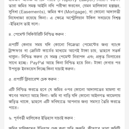
তারা জমির সমস্ত আইনি নথি পরীক্ষা করবেন, যেমন মালিকানা হস্তান্তর,
সুবিধা (Easements), জমির ঋণ (Mortgage), বা কোনো আদালতী
নিষেধাজ্ঞা রয়েছে কিনা। এ ক্ষেত্রে অস্ট্রেলিয়ান উকিল সবচেয়ে বিশ্বস্ত
-ইতিহাস তাই বলে।
৪. পেমেন্ট সিকিউরিটি নিশ্চিত করুন :
প্রপার্টি কেনার সময় যদি কোনো বিক্রেতা পেমেন্টের জন্য ব্যাংক
ট্রান্সফার বা ক্রেডিট কার্ডের মাধ্যমে আগেই টাকা চায়, তাহলে সতর্ক
থাকুন। নিশ্চিত করুন যে সমস্ত পেমেন্ট নিরাপদ এবং প্রকৃত ডিলারের
সাথে হচ্ছে। PayPal আছে কিনা নিশ্চিত হয়ে নিন। টাকা দেবার পর
উপযুক্ত ইনভয়েস দিচ্ছে কিনা যাচাই করুন।
৫. প্রপার্টি ক্লিয়ারেন্স চেক করুন :
এটি নিশ্চিত করতে হবে যে জমির ওপর কোনো আদালতের মামলা বা
ঋণের সমস্যা আছে কিনা। জমি বা বাড়ি যদি কোনো আইনগত ঝামেলায়
জড়িত থাকে, তাহলে এটি ভবিষ্যতে আপনার জন্য সমস্যা তৈরি করতে
পারে।
৬. পূর্ববর্তী মালিকের ইতিহাস যাচাই করুন :
জমির মালিকদের ইতিহাস চেক করা অতি জরুরি, কীভাবে তারা জমিটি