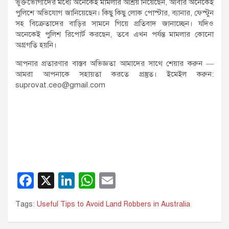
ভুক্তভোগীদের মধ্যে অনেকেই মামলার আশ্রয় নিয়েছেন, আবার অনেকেই
পুলিশে অভিযোগ জানিয়েছেন। কিছু কিছু লোক পোস্টার, ব্যানার, ফেস্টুন
সহ বিক্রেতাদের বাড়ির সামনে গিয়ে প্রতিবাদ জানাচ্ছেন। যদিও
অনেকেই পুলিশ রিপোর্ট করছেন, তবে এখন পর্যন্ত মামলার কোনো
অগ্রগতি হয়নি।
আপনার প্রতারণার বাস্তব অভিজ্ঞতা আমাদের সাথে শেয়ার করুন —
আমরা আপনাকে সহায়তা করতে প্রস্তুত। ইমেইল করুন:
suprovat.ceo@gmail.com
F
X
Li
W
E
a
n
h
m
Tags:
Useful Tips to Avoid Land Robbers in Australia
c
k
at
ail