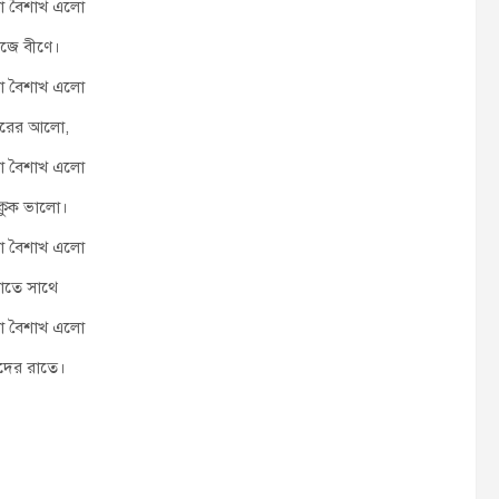
ো বৈশাখ এলো
াজে বীণে।
ো বৈশাখ এলো
োরের আলো,
ো বৈশাখ এলো
কুক ভালো।
ো বৈশাখ এলো
ভাতে সাথে
ো বৈশাখ এলো
ঁদের রাতে।