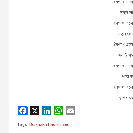
বৈশাখ এল
নতুন স
বৈশাখ এল
নতুন ভ
বৈশাখ এল
সবাই থা
বৈশাখ এল
পান্তা 
বৈশাখ এল
খুশির চা
F
X
Li
W
E
a
n
h
m
Tags:
Boishakh has arrived
c
k
at
ail