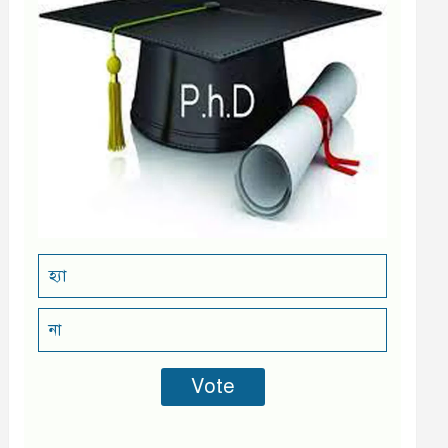
হ্যা
না