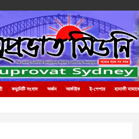
রী
কম্যুনিটি সংবাদ
অর্জন
আর্কাইভ
ই-পেপার
হানাফী নামাজ