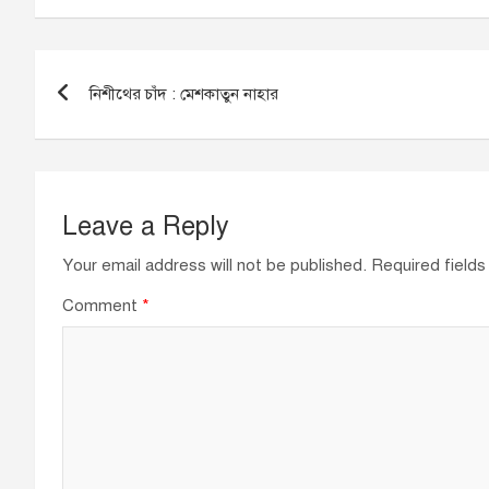
e
e
s
b
dI
A
Post
o
n
p
নিশীথের চাঁদ : মেশকাতুন নাহার
navigation
o
p
k
Leave a Reply
Your email address will not be published.
Required field
Comment
*