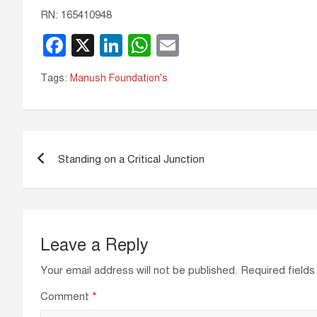
RN: 165410948
F
X
Li
W
E
a
n
h
m
Tags:
Manush Foundation's
c
k
at
ail
e
e
s
b
dI
A
Post
o
n
p
Standing on a Critical Junction
navigation
o
p
k
Leave a Reply
Your email address will not be published.
Required field
Comment
*