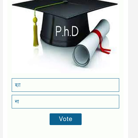
হ্যা
না