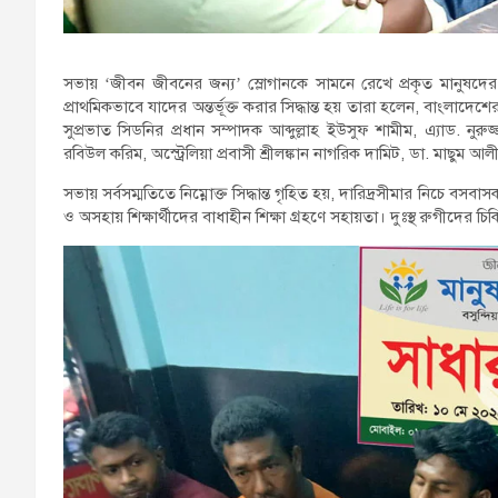
সভায় ‘জীবন জীবনের জন্য’ স্লোগানকে সামনে রেখে প্রকৃত মানুষদে
প্রাথমিকভাবে যাদের অন্তর্ভূক্ত করার সিদ্ধান্ত হয় তারা হলেন, বাংলাদেশে
সুপ্রভাত সিডনির প্রধান সম্পাদক আব্দুল্লাহ ইউসুফ শামীম, এ্যাড. নুরুজ্জ
রবিউল করিম, অস্ট্রেলিয়া প্রবাসী শ্রীলঙ্কান নাগরিক দামিট, ডা. মাছুম আলী
সভায় সর্বসম্মতিতে নিম্নোক্ত সিদ্ধান্ত গৃহিত হয়, দারিদ্রসীমার নিচে বসব
ও অসহায় শিক্ষার্থীদের বাধাহীন শিক্ষা গ্রহণে সহায়তা। দুঃস্থ রুগীদের চিক