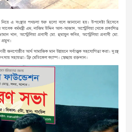
র নিয়ে এ সংস্থার পথচলা শুরু হলো বলে জানানো হয়। উপদেষ্টা হিসেবে
র সাবেক ধর্মমন্ত্রী এম, নাজিম উদ্দিন আল-আজাদ, অস্ট্রেলিয়া থেকে প্রকাশিত
ামান খান, অস্ট্রেলিয়া প্রবাসী মো. হুমায়ুন কবির, অস্ট্রেলিয়া প্রবাসী মো.
 প্রমুখ।
াসকারী জনগোষ্ঠীর আর্থ সামাজিক মান উন্নয়নে সর্বাত্মক সহযোগিতা করা। দুঃস্থ
িৎসায় সহায়তা। ফ্রি মেডিকেল ক্যাম্প। স্বেচ্ছায় রক্তদান।