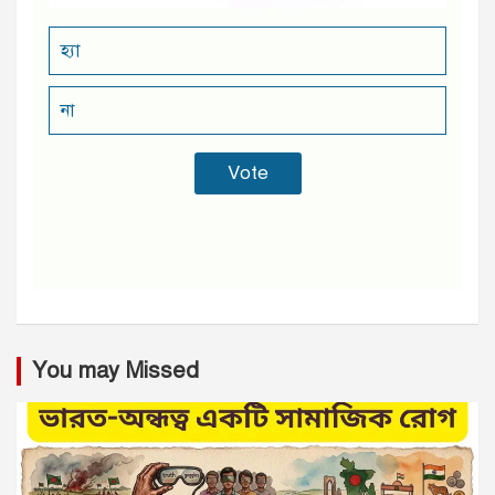
হ্যা
না
You may Missed