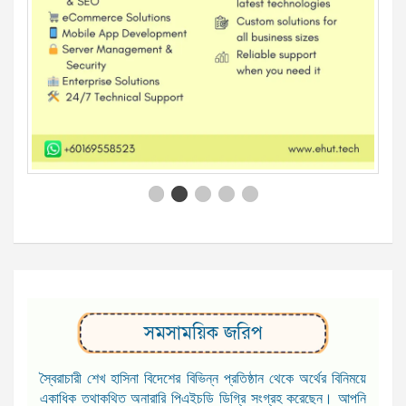
সমসাময়িক জরিপ
স্বৈরাচারী শেখ হাসিনা বিদেশের বিভিন্ন প্রতিষ্ঠান থেকে অর্থের বিনিময়ে
একাধিক তথাকথিত অনারারি পিএইচডি ডিগ্রি সংগ্রহ করেছেন। আপনি