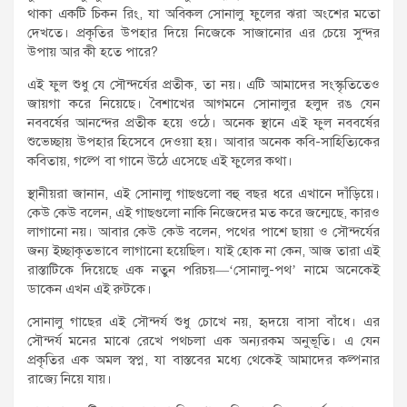
থাকা একটি চিকন রিং, যা অবিকল সোনালু ফুলের ঝরা অংশের মতো
দেখতে। প্রকৃতির উপহার দিয়ে নিজেকে সাজানোর এর চেয়ে সুন্দর
উপায় আর কী হতে পারে?
এই ফুল শুধু যে সৌন্দর্যের প্রতীক, তা নয়। এটি আমাদের সংস্কৃতিতেও
জায়গা করে নিয়েছে। বৈশাখের আগমনে সোনালুর হলুদ রঙ যেন
নববর্ষের আনন্দের প্রতীক হয়ে ওঠে। অনেক স্থানে এই ফুল নববর্ষের
শুভেচ্ছায় উপহার হিসেবে দেওয়া হয়। আবার অনেক কবি-সাহিত্যিকের
কবিতায়, গল্পে বা গানে উঠে এসেছে এই ফুলের কথা।
স্থানীয়রা জানান, এই সোনালু গাছগুলো বহু বছর ধরে এখানে দাঁড়িয়ে।
কেউ কেউ বলেন, এই গাছগুলো নাকি নিজেদের মত করে জন্মেছে, কারও
লাগানো নয়। আবার কেউ কেউ বলেন, পথের পাশে ছায়া ও সৌন্দর্যের
জন্য ইচ্ছাকৃতভাবে লাগানো হয়েছিল। যাই হোক না কেন, আজ তারা এই
রাস্তাটিকে দিয়েছে এক নতুন পরিচয়—‘সোনালু-পথ’ নামে অনেকেই
ডাকেন এখন এই রুটকে।
সোনালু গাছের এই সৌন্দর্য শুধু চোখে নয়, হৃদয়ে বাসা বাঁধে। এর
সৌন্দর্য মনের মাঝে রেখে পথচলা এক অন্যরকম অনুভূতি। এ যেন
প্রকৃতির এক অমল স্বপ্ন, যা বাস্তবের মধ্যে থেকেই আমাদের কল্পনার
রাজ্যে নিয়ে যায়।