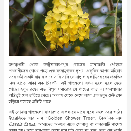
জগন্নাথদী থেকে লক্ষ্মীনারায়ণপুর রোডের মাঝামাঝি পৌঁছলে
পথচারীদের চোখে পড়ে এক মনোমুগ্ধকর দৃশ্য। প্রকৃতির আপন মহিমায়
ভরে ওঠা একটি রাস্তার ধারে সারি সারি সোনালু গাছ দাঁড়িয়ে যেন প্রকৃতির
নিজ হাতে আঁকা এক চিত্রপট। এই গাছগুলো এখন ফুলে ফুলে ছেয়ে
গেছে। হলুদ রঙের এত বিপুল সমারোহ যে গাছের পাতা বা ডালপালার
অস্তিত্বই যেন হারিয়ে গেছে। আকাশ থেকে নেমে আসা এক হলুদ ঢেউ যেন
ছড়িয়ে রয়েছে প্রতিটি গাছে।
এই সোনালু গাছগুলো সাধারণত এপ্রিল-মে মাসে ফুলে ফলে ভরে ওঠে।
ইংরেজিতে যার নাম “Golden Shower Tree”, বৈজ্ঞানিক নাম
Cassia fistula
, আমাদের অঞ্চলে একে সোনালু বা বানরলাঠি নামেও
ডাকা হয়। তবে স্থান-কাল ভেদে নাম যাই হোক না কেন, তার সৌন্দর্যের