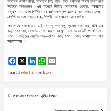
সাধারণ একটি রাস্তা, সাধারণ কিছু গাছ। কিন্তু প্রকৃতির স্পর্শে তারা হয়ে
উঠেছে অসাধারণ। এর মধ্যেই নিহিত আমাদের শেকড়, আমাদের
অনুভব, আমাদের শিল্পবোধ। এই রকম দৃশ্যগুলোই মনে করিয়ে দেয়—
প্রকৃতি আসলে সবচেয়ে বড় শিল্পী। আর আমরা তার দর্শক।
পরিশেষে বলতে হয়, এই সোনালু-পথ শুধু ফুলের রাস্তা নয়, এটা এক
অনুভবের পথ, যেখানে চোখ, মন ও আত্মা। এখানে প্রতিটি পাপড়ি যেন
বলে, “এতটুকুই প্রকৃতি চাই—স্রেফ একটু সময়, একটু মনোযোগ, আর
ভালোবাসা।”
F
X
Li
W
E
a
n
h
m
Tags:
Saidur Rahman Liton
c
k
at
ail
e
e
s
b
dI
A
Post
স্বপ্নগুলো বেওয়ারিশ: তুহীন বিশ্বাস
o
n
p
navigation
o
p