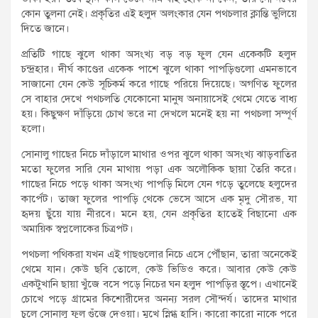
কোন তুলনা নেই। প্রকৃতির এই হলুদ অলংকার যেন পথচলার ক্লান্তি ভুলিয়ে
দিতে জানে।
প্রতিটি গাছে ঝুলে থাকা অসংখ্য বড় বড় ফুল যেন একেকটি হলুদ
চন্দ্রহার। দীর্ঘ কাণ্ডের একেক পাশে ঝুলে থাকা পাপড়িগুলো এমনভাবে
সাজানো যেন কেউ সূচিকর্ম করে গাছে পরিয়ে দিয়েছে। অগণিত ফুলের
সে বাহার দেখে পথচলতি যেকোনো মানুষ অনায়াসেই থেমে যেতে বাধ্য
হয়। কিছুক্ষণ দাঁড়িয়ে চোখ ভরে না দেখলে মনেই হয় না পথচলা সম্পূর্ণ
হলো।
সোনালু গাছের নিচে দাঁড়ালে মাথার ওপর ঝুলে থাকা অসংখ্য ঝাড়বাতির
মতো ফুলের সারি যেন মাথায় পড়া এক অলৌকিক ছায়া তৈরি করে।
গাছের নিচে পড়ে থাকা অসংখ্য পাপড়ি মিলে যেন গড়ে তুলেছে হলুদের
কার্পেট। তাজা ফুলের পাপড়ি থেকে ভেসে আসে এক মৃদু সৌরভ, যা
হৃদয় ছুঁয়ে যায় নীরবে। মনে হয়, যেন প্রকৃতির হাতেই বিছানো এক
অমায়িক স্বপ্নলোকের চিত্রপট।
পথচলা পথিকরা যখন এই গাছগুলোর নিচে এসে পৌঁছান, তারা অনেকেই
থেমে যান। কেউ ছবি তোলে, কেউ ভিডিও করে। আবার কেউ কেউ
একটুখানি ছায়া খুঁজে বসে পড়ে নিচের ঘন হলুদ পাপড়ির স্তূপে। এখানেই
চোখে পড়ে গ্রামের কিশোরীদের অনন্য সরল সৌন্দর্য। তাদের মাথার
চুলে সোনালু ফুল গুঁজে দেওয়া। মুখে স্নিগ্ধ হাসি। কারো কারো নাকে পরে