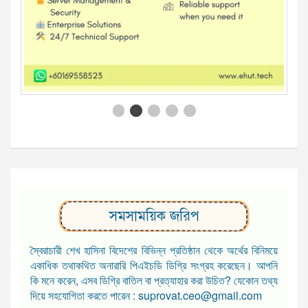
সমসাময়িক জরিপ
স্বৈরাচারী শেখ হাসিনা বিদেশের বিভিন্ন প্রতিষ্ঠান থেকে অর্থের বিনিময়ে
একাধিক তথাকথিত অনারারি পিএইচডি ডিগ্রি সংগ্রহ করেছেন। আপনি
কি মনে করেন, এসব ডিগ্রি বাতিল বা প্রত্যাহার করা উচিত? যেকোন তথ্য
দিয়ে সহযোগিতা করতে পারেন : suprovat.ceo@gmail.com