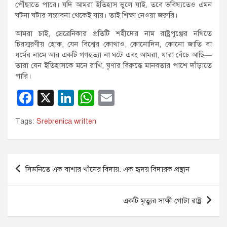
পৌঁছাতে পারে। যদি আমরা ইতিহাস ভুলে যাই, তবে ভবিষ্যতেও এমন
ঘটনা ঘটার সম্ভাবনা থেকেই যায়। তাই শিক্ষা নেওয়া জরুরি।
আমরা চাই, স্রেব্রেনিকার প্রতিটি শহীদের নাম রাষ্ট্রপুঞ্জের নথিতে
চিরস্মরণীয় হোক, যেন বিশ্বের কোথাও, কোনোদিন, কোনো জাতি বা
ধর্মের নামে আর একটি গণহত্যা না ঘটে এবং আমরা, যারা বেঁচে আছি—
তারা যেন ইতিহাসকে মনে রাখি, ঘৃণার বিরুদ্ধে মানবতার পাশে দাঁড়াতে
পারি।
F
X
Li
W
E
a
n
h
m
Tags:
Srebrenica written
c
k
at
ail
e
e
s
b
dI
A
Post
সিডনিতে এক বাশার খাঁনের বিদায়: এক হৃদয় বিদারক প্রস্থান
o
n
p
navigation
o
p
একটি মৃত্যুর সাক্ষী গোটা রাষ্ট্র
k