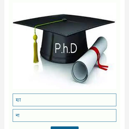
হ্যা
না