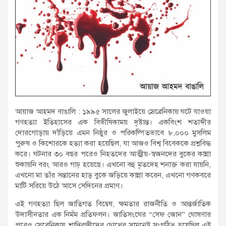
আয়াজ আহমদ বাঙালি : ১৯৯৫ সালের জুলাইয়ে স্রেব্রেনিকায় ঘটে যাওয়া
গণহত্যা ইতিহাসের এক বিভীষিকাময় দৃষ্টান্ত। একবিংশ শতাব্দীর
দোরগোড়ায় দাঁড়িয়ে এমন নিষ্ঠুর ও পরিকল্পিতভাবে ৮,০০০ মুসলিম
পুরুষ ও কিশোরকে হত্যা করা হয়েছিল, যা আজও বিশ্ব বিবেককে প্রশ্নবিদ্ধ
করে। ঘটনার ৩০ বছর পরেও নিহতদের আত্মীয়-স্বজনদের বুকের কান্না
শুকায়নি বরং আরও গাঢ় হয়েছে। এখনো বহু মৃতদেহ শনাক্ত করা যায়নি,
এখনো মা তাঁর সন্তানের হাড় বুকে জড়িয়ে কান্না করেন, এখনো গণকবরে
মাটি সরিয়ে উঠে আসে সেদিনের প্রমাণ।
এই গণহত্যা ছিল জাতিগত বিদ্বেষ, ক্ষমতার রাজনীতি ও আন্তর্জাতিক
উদাসীনতার এক নির্মম প্রতিফলন। জাতিসংঘের “সেফ জোন” ঘোষণার
পরেও স্রেব্রেনিকায় শান্তিরক্ষীদের চোখের সামনেই সংগঠিত হয়েছিল এই