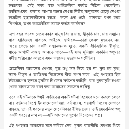
হত্যাযজ্ঞ। সেই সময় ডাচ শান্তিরক্ষীরা কার্যত নিষ্ক্রিয় থেকেছিল।
জাতিসংঘের ‘রক্ষা’র আশায় আশ্রয় নেওয়া নিরীহ মানুষদের ছেড়ে দেওয়া
হয়েছিল হত্যাকারীদের হাতে। ফলে প্রশ্ন ওঠে—মানবতা যখন চরম
বিপর্যয়ে, তখন আন্তর্জাতিক সমাজ কতটা কার্যকর?
ত্রিশ বছর পরেও স্রেব্রেনিকার মানুষ বিচার চায়, স্বীকৃতি চায়, চায় সম্মান।
যারা হারিয়েছে বাবাকে, ভাইকে, স্বামীকে—তারা কেবল মৃতদেহ নয়,
ফিরে পেতে চায় একটি সন্মানজনক স্মৃতি, একটি ঐতিহাসিক স্বীকৃতি,
যাতে আগামী প্রজন্ম জানতে পারে—এই সভ্য দুনিয়ায় একদিন শুধুমাত্র
ধর্মীয় পরিচয়ের কারণে এমন ভয়ংকর হত্যাযজ্ঞ ঘটেছিল।
স্রেব্রেনিকা আমাদের শেখায়, যুদ্ধ শুধু অস্ত্র দিয়ে হয় না, যুদ্ধ হয় ঘৃণা,
দমন-পীড়ন ও জাতিগত বিভেদের বীজ বপন করে। এই গণহত্যা ছিল
ইউরোপের হৃদয়ে মুসলিম নিধনের সর্বশেষ কাহিনি, যার পুনরাবৃত্তি হওয়া
থেকে মানবতাকে রক্ষা করা আমাদের সকলের দায়িত্ব।
তবে এই ঘটনাকে শুধুই অতীতের একটি ঘটনা হিসেবে মনে করলে চলবে
না। বর্তমান বিশ্বে ইসলামোফোবিয়া, বর্ণবিদ্বেষ, শরণার্থী বিদ্বেষ যেভাবে
বাড়ছে, তা এই ধরনের নতুন স্রেব্রেনিকার ইঙ্গিত দেয়। তাই স্রেব্রেনিকা শুধু
একটি শহরের নাম নয়—এটি আমাদের যুগের বিবেকের প্রশ্ন।
এই গণহত্যা আমাদের মনে করিয়ে দেয়, ঘৃণার রাজনীতি কোথায় গিয়ে