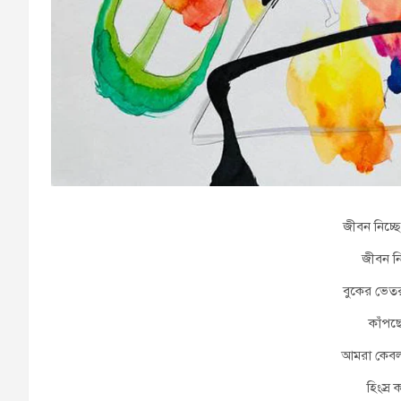
জীবন নিচ্ছ
জীবন নি
বুকের ভেতর
কাঁপছ
আমরা কেবল
হিংস্র