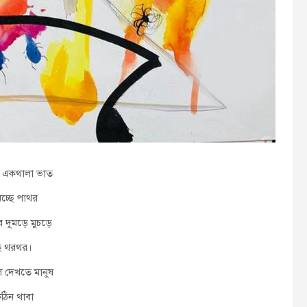
ে একথালা ভাত
চ্ছে পাথর
 দুমড়ে মুচড়ে
ে থরথর।
 দেখতে মানুষ
 কঠিন থাবা