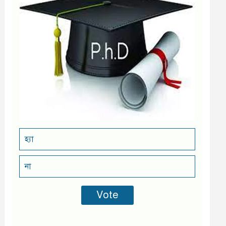
হ্যা
না