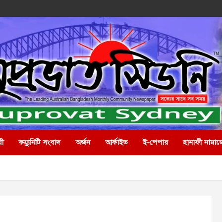
রী
কম্যুনিটি সংবাদ
অর্জন
আর্কাইভ
ই-পেপার
হানাফী নামাজ