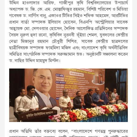
উদ্দিন হাওলাদার আরিফ, গাজীপুর কৃষি বিশ্ববিদ্যালয়ের উপাচার্য
অধ্যাপক ড. জি. কে. এম. মোস্তাফিজুর রহমান, বিশিষ্ট পরিবেশ ও মিডিয়া
গবেষক ড. নার্গিস বানু, একাওর টিভির সিইও শফিক আহমেদ, আরটিভির
প্রধান বার্তা সম্পাদক ইলিয়াস হোসেন, বিএনপি অস্ট্রেলিয়ার সাবেক
আহ্বায়ক মো. দেলওয়ার হোসেন, দৈনিক আলোকিত প্রতিদিনের সম্পাদক
সৈয়দ নুরুল হুদা রনো, কৃষিবিদ নুরনবী ভূঁইয়া শেমল, যুবদলের কেন্দ্রীয়
নেতা মিজানুর রহমান চৌধুরী শিশির, সাবেক কেন্দ্রীয় ছাত্রদলের
ছাত্রীবিষয়ক সম্পাদক ফাহমিদা মজিদ এবং বাংলাদেশ কৃষি অর্থনীতিবিদ
সমিতির সাংগঠনিক সম্পাদক সরুজ্জামান শুভ। অনুষ্ঠানটি সঞ্চালনা করেন
ড. নাছির উদ্দিন মাহমুদ মিল্টন।
প্রধান অতিথি তাঁর বক্তব্যে বলেন, “বাংলাদেশে গণতন্ত্র পুনরুদ্ধারের