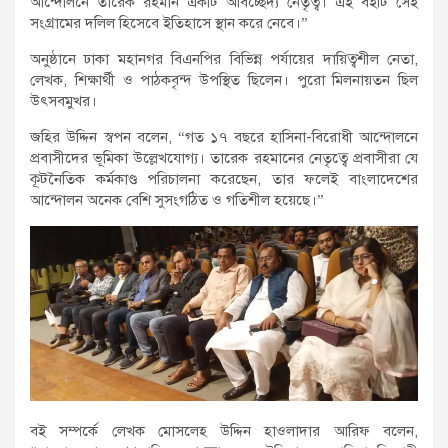
আন্দোলনে তারেক রহমান একটি অবিচ্ছেদ্য নেতৃত্ব। এই বইটি সেই
সংগ্রামের দলিল হিসেবে ইতিহাসে স্থান করে নেবে।”
অনুষ্ঠানে ঢাকা মহানগর বিএনপির বিভিন্ন পর্যায়ের দায়িত্বশীল নেতা,
লেখক, শিক্ষার্থী ও পাঠকবৃন্দ উপস্থিত ছিলেন। পুরো মিলনায়তন ছিল
উৎসবমুখর।
জহির উদ্দিন স্বপন বলেন, “গত ১৭ বছরে হাসিনা-বিরোধী আন্দোলনে
প্রবাসীদের ভূমিকা উল্লেখযোগ্য। তারেক রহমানের নেতৃত্বে প্রবাসীরা যে
কূটনৈতিক কর্মকাণ্ড পরিচালনা করেছেন, তার ফলেই বাংলাদেশের
আন্দোলন অনেক বেশি সুসংগঠিত ও গতিশীল হয়েছে।”
বই সম্পর্কে লেখক মোসলেহ উদ্দিন হাওলাদার আরিফ বলেন,