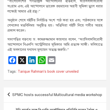
“বাংলাদেশের গণতান্ত্রিক আন্দোলনের ইতিহাস, ফ্যাসিবাদবিরোধী
সংগ্রাম এবং এই আন্দোলনে তারেক রহমানের অগ্রণী ভূমিকা তুলে ধরার
লক্ষ্যেই আমার এই গ্রন্থ।”
অনুষ্ঠান শেষে বইটির নির্বাচিত অংশ পাঠ করা হয় এবং পাঠকদের সঙ্গে
লেখকের মতবিনিময় অনুষ্ঠিত হয়। অতিথিরা বইটি নিয়ে গভীর আগ্রহ
প্রকাশ করেন।
সভাপতির বক্তব্যে ড. কামরুজ্জামান কায়সার বলেন, “ফ্যাসিবাদবিরোধী
আন্দোলনে বিএনপি অস্ট্রেলিয়ার ভূমিকার আমি প্রত্যক্ষ সাক্ষী। ভবিষ্যতে
এই অবদানের যথাযথ মূল্যায়ন অত্যন্ত জরুরি।”
F
X
Li
W
E
a
n
h
m
Tags:
Tarique Rahman's book cover unveiled
c
k
at
ail
e
e
s
b
dI
A
Post
SPMC hosts successful Multicultural media workshop
o
n
p
navigation
o
p
টনি বার্কের সঙ্গে বিএনপি অস্ট্রেলিয়ার প্রতিনিধি দলের বৈঠক ও