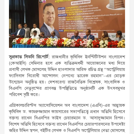
সুপ্রভাত সিডনি রিপোর্ট:
রাজধানীর কৃষিবিদ ইনস্টিটিউশন বাংলাদেশ
(কেআইবি) সেমিনার হলে এক ব্যতিক্রমধর্মী আয়োজনের মধ্য দিয়ে
প্রবাসী লেখক মোসলেহ উদ্দিন হাওলাদার আরিফ রচিত গ্রন্থ “অস্ট্রেলিয়ায়
ফ্যাসিবাদ বিরোধী আন্দোলন: নেপথ্যে তারেক রহমান”–এর মোড়ক
উন্মোচন অনুষ্ঠিত হয়। দেশবরেণ্য রাজনৈতিক বিশ্লেষক, সাংবাদিক ও
বিএনপি নেতৃবৃন্দের প্রাণবন্ত উপস্থিতিতে অনুষ্ঠানটি এক উৎসবমুখর
পরিবেশ সৃষ্টি করে।
এগ্রিকালচারিস্টস অ্যাসোসিয়েশন অব বাংলাদেশ (এএবি)-এর আহ্বায়ক
কৃষিবিদ ড. কামরুজ্জামান কায়সারের সভাপতিত্বে প্রধান অতিথি হিসেবে
বক্তব্য রাখেন বিএনপির ভাইস চেয়ারম্যান ড. আসাদুজ্জামান রিপন।
বিশেষ অতিথি হিসেবে বক্তব্য রাখেন বিএনপির চেয়ারপারসনের উপদেষ্টা
জহির উদ্দিন স্বপন, বইটির লেখক ও বিএনপি অস্ট্রেলিয়ার নেতা মোসলেহ