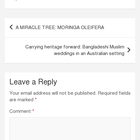
c
k
at
ail
e
e
s
b
dI
A
Post
A MIRACLE TREE: MORINGA OLEIFERA
o
n
p
navigation
o
p
Carrying heritage forward: Bangladeshi Muslim
k
weddings in an Australian setting
Leave a Reply
Your email address will not be published.
Required fields
are marked
*
Comment
*