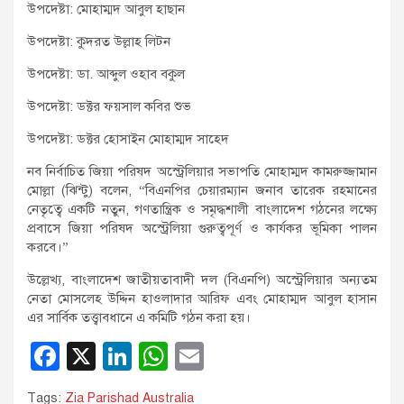
উপদেষ্টা: মোহাম্মদ আবুল হাছান
উপদেষ্টা: কুদরত উল্লাহ লিটন
উপদেষ্টা: ডা. আব্দুল ওহাব বকুল
উপদেষ্টা: ডক্টর ফয়সাল কবির শুভ
উপদেষ্টা: ডক্টর হোসাইন মোহাম্মদ সাহেদ
নব নির্বাচিত জিয়া পরিষদ অস্ট্রেলিয়ার সভাপতি মোহাম্মদ কামরুজ্জামান
মোল্লা (ঝিন্টু) বলেন, “বিএনপির চেয়ারম্যান জনাব তারেক রহমানের
নেতৃত্বে একটি নতুন, গণতান্ত্রিক ও সমৃদ্ধশালী বাংলাদেশ গঠনের লক্ষ্যে
প্রবাসে জিয়া পরিষদ অস্ট্রেলিয়া গুরুত্বপূর্ণ ও কার্যকর ভূমিকা পালন
করবে।”
উল্লেখ্য, বাংলাদেশ জাতীয়তাবাদী দল (বিএনপি) অস্ট্রেলিয়ার অন্যতম
নেতা মোসলেহ উদ্দিন হাওলাদার আরিফ এবং মোহাম্মদ আবুল হাসান
এর সার্বিক তত্ত্বাবধানে এ কমিটি গঠন করা হয়।
F
X
Li
W
E
a
n
h
m
Tags:
Zia Parishad Australia