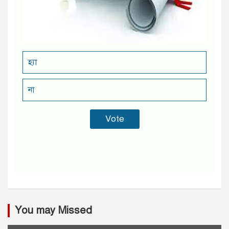
হ্যা
না
You may Missed