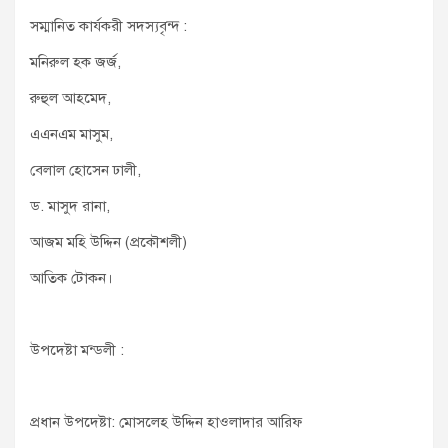
সম্মানিত কার্যকরী সদস্যবৃন্দ :
মনিরুল হক জর্জ,
রুহুল আহমেদ,
এএনএম মাসুম,
বেলাল হোসেন ঢালী,
ড. মাসুদ রানা,
আজম মহি উদ্দিন (প্রকৌশলী)
আতিক টোকন।
উপদেষ্টা মন্ডলী :
প্রধান উপদেষ্টা: মোসলেহ উদ্দিন হাওলাদার আরিফ