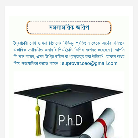
সমসাময়িক জরিপ
স্বৈরাচারী শেখ হাসিনা বিদেশের বিভিন্ন প্রতিষ্ঠান থেকে অর্থের বিনিময়ে
একাধিক তথাকথিত অনারারি পিএইচডি ডিগ্রি সংগ্রহ করেছেন। আপনি
কি মনে করেন, এসব ডিগ্রি বাতিল বা প্রত্যাহার করা উচিত? যেকোন তথ্য
দিয়ে সহযোগিতা করতে পারেন : suprovat.ceo@gmail.com