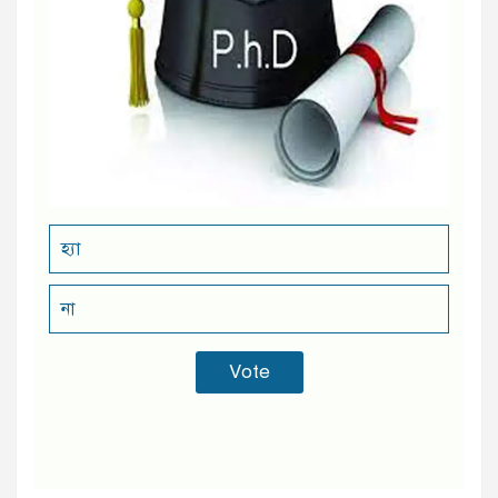
হ্যা
না