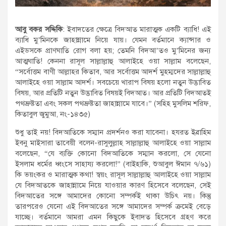
আবু বকর সদ্দিকি
: ইবাদতের ক্ষেত্রে বিদআত মারাত্মক একটি ব্যাধি! এই
ব্যাধি মু’মিনকে জাহান্নামে নিয়ে যায়। যেমন বর্তমানে ক্যান্সার ও
এইডসকে প্রাণঘাতি রোগ বলা হয়; তেমনি বিদআ’তও মু’মিনের জন্য
আত্মঘাতি! কেননা রাসূল সাল্লাল্লাহু আলাইহে ওয়া সাল্লাম বলেছেন,
“সর্বোত্তম বাণী আল্লাহর কিতাব, আর সর্বোত্তম আদর্শ মুহম্মদের সাল্লাল্লাহু
আলাইহে ওয়া সাল্লাম আদর্শ। সবচেয়ে খারাপ বিষয় হলো নতুন উদ্ভাবিত
বিষয়, আর প্রতিটি নতুন উদ্ভাবিত বিষয়ই বিদআত। আর প্রতিটি বিদআতই
পথভ্রুষ্টতা এবং সকল পথভ্রুষ্টতা জাহান্নামে যাবে।” (সহিহ মুসলিম শরিফ,
কিতাবুল জুমুআ, নং-১৪৩৫)
শুধু তাই নয়! বিদআতিকে সম্মান প্রদর্শনও করা যাবেনা। হযরত ইব্রাহিম
ইবনু মাইসারা তাবেয়ী বলেন-রাসুলুল্লাহ সাল্লাল্লাহু আলাইহে ওয়া সাল্লাম
বলেছেন, “যে ব্যক্তি কোনো বিদআতিকে সম্মান করলো, সে যেনো
ইসলাম ধর্মের ধ্বংসে সাহায্য করলো!” (বাইহাকি, শুআবুল ঈমান ৭/৬১)
কি ভয়ংকর ও মারাত্মক কথা! স্বয়ং রাসূল সাল্লাল্লাহু আলাইহে ওয়া সাল্লাম
যে বিদআতকে জাহান্নামে নিয়ে যাওয়ার কারণ হিসেবে বলেছেন, সেই
বিদআতের সঙ্গে আমাদের কোনো সম্পর্কই থাকা উচিৎ নয়। কিন্তু
তারপরেও যেনো এই বিদআতের সঙ্গে আমাদের সম্পর্ক ক্রমেই বেড়ে
যাচ্ছে। বর্তমানে আমরা এমন কিছুকে ইবাদত হিসেবে গ্রহণ করে