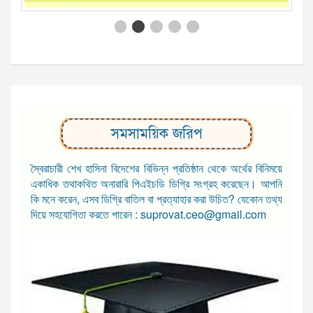
সমসাময়িক জরিপ
স্বৈরাচারী শেখ হাসিনা বিদেশের বিভিন্ন প্রতিষ্ঠান থেকে অর্থের বিনিময়ে
একাধিক তথাকথিত অনারারি পিএইচডি ডিগ্রি সংগ্রহ করেছেন। আপনি
কি মনে করেন, এসব ডিগ্রি বাতিল বা প্রত্যাহার করা উচিত? যেকোন তথ্য
দিয়ে সহযোগিতা করতে পারেন : suprovat.ceo@gmail.com