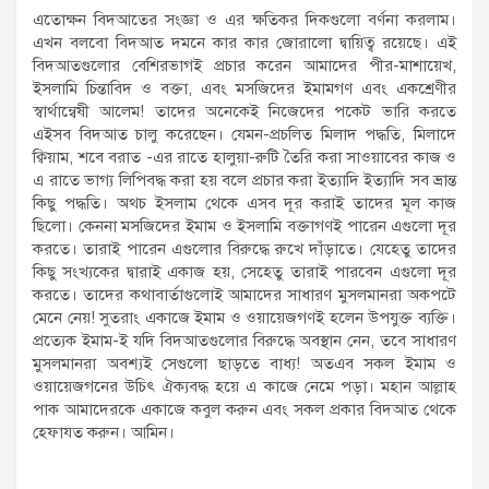
এতোক্ষন বিদআতের সংজ্ঞা ও এর ক্ষতিকর দিকগুলো বর্ণনা করলাম।
এখন বলবো বিদআত দমনে কার কার জোরালো দ্বায়িত্ব রয়েছে। এই
বিদআতগুলোর বেশিরভাগই প্রচার করেন আমাদের পীর-মাশায়েখ,
ইসলামি চিন্তাবিদ ও বক্তা, এবং মসজিদের ইমামগণ এবং একশ্রেণীর
স্বার্থান্বেষী আলেম! তাদের অনেকেই নিজেদের পকেট ভারি করতে
এইসব বিদআত চালু করেছেন। যেমন-প্রচলিত মিলাদ পদ্ধতি, মিলাদে
ক্বিয়াম, শবে বরাত -এর রাতে হালুয়া-রুটি তৈরি করা সাওয়াবের কাজ ও
এ রাতে ভাগ্য লিপিবদ্ধ করা হয় বলে প্রচার করা ইত্যাদি ইত্যাদি সব ভ্রান্ত
কিছু পদ্ধতি। অথচ ইসলাম থেকে এসব দূর করাই তাদের মূল কাজ
ছিলো। কেননা মসজিদের ইমাম ও ইসলামি বক্তাগণই পারেন এগুলো দূর
করতে। তারাই পারেন এগুলোর বিরুদ্ধে রুখে দাঁড়াতে। যেহেতু তাদের
কিছু সংখ্যকের দ্বারাই একাজ হয়, সেহেতু তারাই পারবেন এগুলো দূর
করতে। তাদের কথাবার্তাগুলোই আমাদের সাধারণ মুসলমানরা অকপটে
মেনে নেয়! সুতরাং একাজে ইমাম ও ওয়ায়েজগণই হলেন উপযুক্ত ব্যক্তি।
প্রত্যেক ইমাম-ই যদি বিদআতগুলোর বিরুদ্ধে অবস্থান নেন, তবে সাধারণ
মুসলমানরা অবশ্যই সেগুলো ছাড়তে বাধ্য! অতএব সকল ইমাম ও
ওয়ায়েজগনের উচিৎ ঐক্যবদ্ধ হয়ে এ কাজে নেমে পড়া। মহান আল্লাহ
পাক আমাদেরকে একাজে কবুল করুন এবং সকল প্রকার বিদআত থেকে
হেফাযত করুন। আমিন।