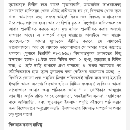
সুন্নাতসমূহ বিলীন হয়ে যাবে! ”(তাবারানি, মাজমাউদ দাওয়ায়েক)
উপরোক্ত হাদিসমূহ থেকে এটাই প্রতীয়মান হয় যে, বিদআত থেকে দূরে
থাকা আমাদের জন্য ফরযে আইন! বিদআতের বিরুদ্ধে আমাদেরকে
উঠে-পড়ে লাগতে হবে। আর সর্বোপরি মৃত বা বিলুপ্তপ্রায় হাদিসগুলোকে
আবার পুনর্জীবিত করতে হবে। মৃত হাদিস পুনর্জীবিত করায় অসংখ্য
সাওয়াব আছে। এ সম্পর্কে রাসূল সাল্লাল্লাহু আলাইহে ওয়া সাল্লাম
বলেছেন,-“যে আমার সুন্নাতকে জীবিত করবে, সে আমাকেই
ভালোবাসবে। আর যে আমাকে ভালোবাসবে সে আমার সাথে জান্নাতে
থাকবে।”(সুনানে তিরমিযি নং-২৬৩০) বিদআতমূলক ইবাদতের কিছু
উদাহরণ হলো- (১.উচ্চ স্বরে যিকির করা, ২. হু-হু, ইল্লাল্লাহ’র যিকির
করা, ৩. ছোট দাড়ি রাখাকে প্রথা বানানো, ৪. ফরজ নামাজের পর
সম্মিলিতভাবে হাত তুলে মুনাজাত করা (কতিপয় আলেমের মতে), ৫.
নির্ধারিত কোনো এক পদ্ধতির মিলাদ শরিফকেই সঠিক মনে করা ইত্যাদি
ইত্যাদি আরো অসংখ্য বিদআত ছড়িয়ে ছিটিয়ে রয়েছে।) এ বিষয়ে আরো
ভালোভাবে জানার জন্য পাঠককে আমি “ ড. খোন্দকার আব্দুল্লাহ
জাহাঙ্গীর কর্তৃক রচিত ‘রাহে বেলায়াত’, ‘এহইয়াউস সুনান’, ‘হাদিসের
নামে জালিয়াতি’, এবং ‘খুতবাতুল ইসলাম’ প্রভৃতি বইগুলো পাঠ করার
জন্য বিশেষভাবে অনুরোধ করছি। ইনশাআল্লাহ বিদআত সম্পর্কে আপনার
চক্ষু খুলে যাবে!
বিদআত দমনে দ্বায়িত্ব