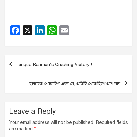
F
X
Li
W
E
a
n
h
m
c
k
at
ail
e
e
s
Post
Tarique Rahman’s Crushing Victory !
b
dI
A
navigation
o
n
p
হাজারো খোয়াহিশ এমন যে, প্রতিটি খোয়াহিশে প্রাণ যায়;
o
p
k
Leave a Reply
Your email address will not be published.
Required fields
are marked
*