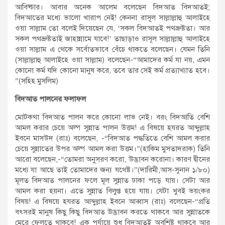
আবিষ্কার। আবার অনেক আলেম বলেছেন বিদআত বিদআতই;
বিদআতের মধ্যে ভালো খারাপ নেই! কেননা রাসূল সাল্লাল্লাহু আলাইহে
ওয়া সাল্লাম তো বলেই দিয়েছেন যে, ‘সকল বিদআতই পথভ্রুষ্টতা। আর
সকল পথভ্রুষ্টতাই জাহান্নামে যাবে!’ তাছাড়াও রাসূল সাল্লাল্লাহু আলাইহে
ওয়া সাল্লাম এ থেকে সর্বোতভাবে বেঁচে থাকতে বলেছেন। যেমন তিনি
(সাল্লাল্লাহু আলাইহে ওয়া সাল্লাম) বলেছেন-“আমাদের কর্ম যা নয়, এমন
কোনো কর্ম যদি কোনো মানুষ করে, তবে তার সেই কর্ম প্রত্যাখ্যাত হবে।
”(সহিহ মুসলিম)
বিদআত পালনের ফলাফল
মোটকথা বিদআত পালন করে কোনো লাভ নেই। বরং বিদআতি বেশি
আমল করার চেয়ে অল্প সুন্নাত পালন উত্তম! এ বিষয়ে হযরত আব্দুল্লাহ
ইবনে মাসউদ (রাঃ) বলেছেন, -“বিদআত পদ্ধতিতে বেশি আমল করার
চেয়ে সুন্নাতের উপর অল্প আমল করা উত্তম।”(হাকিম মুসতাদরাক) তিনি
আরো বলেছেন,-“তোমরা অনুসরণ করো, উদ্ভাবন করোনা। কারণ দ্বীনের
মধ্যে যা আছে তাই তোমাদের জন্য যথেষ্ট।”(দারিমী,আস-সুনান ১/৮০)
মূলত বিদআত পালনের ফলে মূল সুন্নাত ঢাকা পড়ে যায়। সেটা আর
আমল করা হয়না। এতে সুন্নাত বিলুপ্ত হয়ে যায়। যেটা খুবই ভয়ংকর
বিষয়! এ বিষয়ে হযরত আব্দুল্লাহ ইবনে আব্বাস (রাঃ) বলেছেন-“প্রতি
বৎসরই মানুষ কিছু কিছু বিদআত উদ্ভাবন করতে থাকবে আর সুন্নাতকে
মেরে ফেলতে থাকবে! এক পর্যায়ে শুধু বিদআতই অবশিষ্ট থাকবে আর