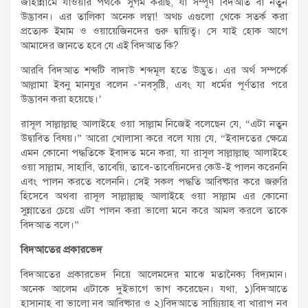
জাহান্নামে যাওয়ার পথকে সুগম করছি, যা সম্পূর্ণ বিদআত বা নতুন
উদ্ভাবন। এর তালিকা অনেক লম্বা! অথচ এগুলো থেকে সতর্ক করা
প্রত্যেক ইমাম ও ওয়ায়েজিনদের গুরু দ্বায়িত্ব। সে যাই হোক আগে
আমাদের জানতে হবে যে এই বিদআত কি?
আরবি বিদআত শব্দটি বাদাউ শব্দমূল হতে উদ্ভুত। এর অর্থ সম্পর্কে
আল্লামা ইবনু মানযুর বলেন -‘নবসৃষ্টি, এবং যা ধর্মের পূর্ণতার পরে
উদ্ভাবন করা হয়েছে।’
রাসূল সাল্লাল্লাহু আলাইহে ওয়া সাল্লাম নিজেই বলেছেন যে, “এটা নতুন
উদ্বাবিত বিষয়।” আরো খোলাসা করে বলে যায় যে, “ইবাদতের ক্ষেত্রে
এমন কোনো পদ্ধতিকে ইবাদত মনে করা, যা রাসূল সাল্লাল্লাহু আলাইহে
ওয়া সাল্লাম, সাহাবি, তাবেয়ি, তাবে-তাবেয়িনদের কেউ-ই পালন করেননি
এবং পালন করতে বলেননি। সেই সকল পদ্ধতি আবিষ্কার করে জরুরি
হিসেবে অথবা রাসূল সাল্লাল্লাহু আলাইহে ওয়া সাল্লাম এর কোনো
সুন্নাতের চেয়ে এটা পালন করা ভালো মনে করে আমল করলে তাকে
বিদআত বলে।”
বিদআতের প্রকারভেদ
বিদআতের প্রকারভেদ নিয়ে আলেমদের মাঝে মতানৈক্য বিদ্যমান।
অনেক আলেম এটাকে দুইভাগে ভাগ করেছেন। যথা, ১)বিদআতে
হাসানাহ বা ভালো নব আবিষ্কার ও ২)বিদআতে সায়্যিয়াহ বা খারাপ নব