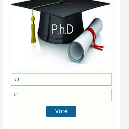
হ্যা
না