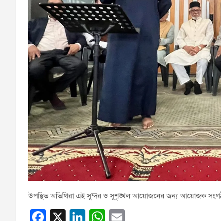
উপস্থিত অতিথিরা এই সুন্দর ও সুশৃঙ্খল আয়োজনের জন্য আয়োজক সংগঠন
F
X
Li
W
E