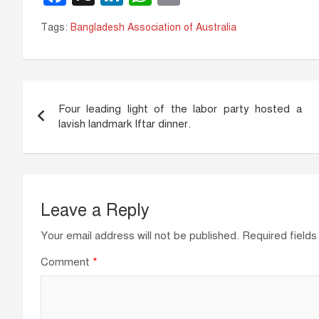
a
n
h
m
Tags:
Bangladesh Association of Australia
c
k
at
ail
e
e
s
b
dI
A
Post
o
n
p
Four leading light of the labor party hosted a
navigation
o
p
lavish landmark Iftar dinner.
k
Leave a Reply
Your email address will not be published.
Required field
Comment
*