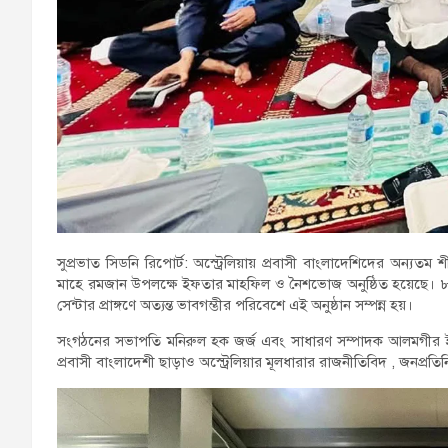
সুপ্রভাত সিডনি রিপোর্ট: অস্ট্রেলিয়ায় প্রবাসী বাংলাদেশিদের অন্যতম 
মাহে রমজান উপলক্ষে ইফতার মাহফিল ও নৈশভোজ অনুষ্ঠিত হয়েছে। ৮ মার
সেন্টার প্রাঙ্গণে অত্যন্ত ভাবগম্ভীর পরিবেশে এই অনুষ্ঠান সম্পন্ন হয়।
সংগঠনের সভাপতি মনিরুল হক জর্জ এবং সাধারণ সম্পাদক আলমগীর ইসল
প্রবাসী বাংলাদেশী ছাড়াও অস্ট্রেলিয়ার মূলধারার রাজনীতিবিদ , জনপ্রত