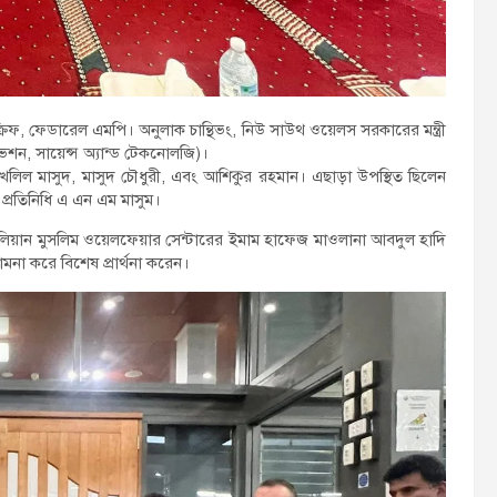
্রিফ, ফেডারেল এমপি। অনুলাক চান্থিভং, নিউ সাউথ ওয়েলস সরকারের মন্ত্রী
নোভেশন, সায়েন্স অ্যান্ড টেকনোলজি)।
াহিম খলিল মাসুদ, মাসুদ চৌধুরী, এবং আশিকুর রহমান। এছাড়া উপস্থিত ছিলেন
ষ প্রতিনিধি এ এন এম মাসুম।
েলিয়ান মুসলিম ওয়েলফেয়ার সেন্টারের ইমাম হাফেজ মাওলানা আবদুল হাদি
কামনা করে বিশেষ প্রার্থনা করেন।