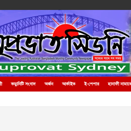
রী
কম্যুনিটি সংবাদ
অর্জন
আর্কাইভ
ই-পেপার
হানাফী নামাজ