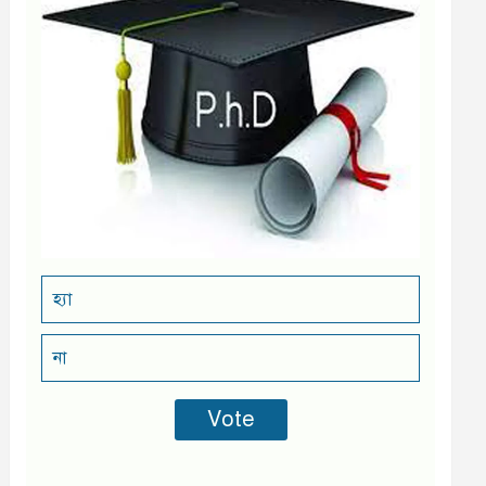
হ্যা
না