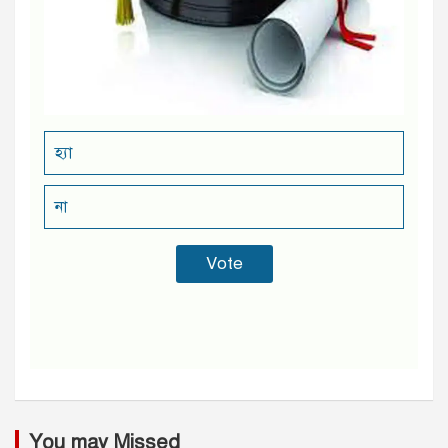
হ্যা
না
You may Missed