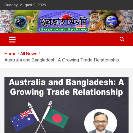
Skip
Sunday, August 9, 2026
to
content
Suprovat Sydney
The Leading Bangladesh Community Newspaper In Australia
Home
All News
Australia and Bangladesh: A Growing Trade Relationship