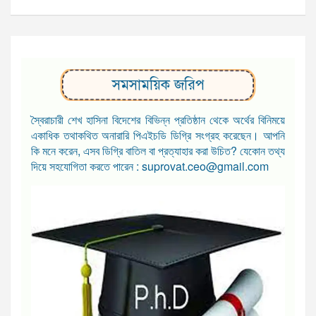
সমসাময়িক জরিপ
স্বৈরাচারী শেখ হাসিনা বিদেশের বিভিন্ন প্রতিষ্ঠান থেকে অর্থের বিনিময়ে
একাধিক তথাকথিত অনারারি পিএইচডি ডিগ্রি সংগ্রহ করেছেন। আপনি
কি মনে করেন, এসব ডিগ্রি বাতিল বা প্রত্যাহার করা উচিত? যেকোন তথ্য
দিয়ে সহযোগিতা করতে পারেন : suprovat.ceo@gmail.com