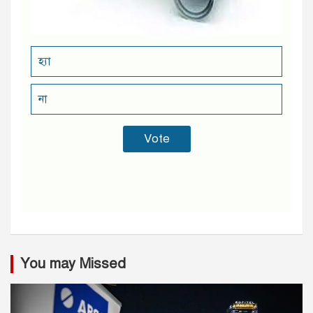
হ্যা
না
You may Missed