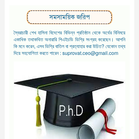
সমসাময়িক জরিপ
স্বৈরাচারী শেখ হাসিনা বিদেশের বিভিন্ন প্রতিষ্ঠান থেকে অর্থের বিনিময়ে
একাধিক তথাকথিত অনারারি পিএইচডি ডিগ্রি সংগ্রহ করেছেন। আপনি
কি মনে করেন, এসব ডিগ্রি বাতিল বা প্রত্যাহার করা উচিত? যেকোন তথ্য
দিয়ে সহযোগিতা করতে পারেন : suprovat.ceo@gmail.com