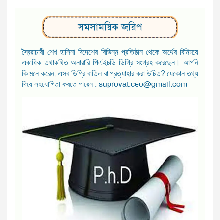
সমসাময়িক জরিপ
স্বৈরাচারী শেখ হাসিনা বিদেশের বিভিন্ন প্রতিষ্ঠান থেকে অর্থের বিনিময়ে
একাধিক তথাকথিত অনারারি পিএইচডি ডিগ্রি সংগ্রহ করেছেন। আপনি
কি মনে করেন, এসব ডিগ্রি বাতিল বা প্রত্যাহার করা উচিত? যেকোন তথ্য
দিয়ে সহযোগিতা করতে পারেন : suprovat.ceo@gmail.com