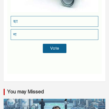
হ্যা
না
You may Missed