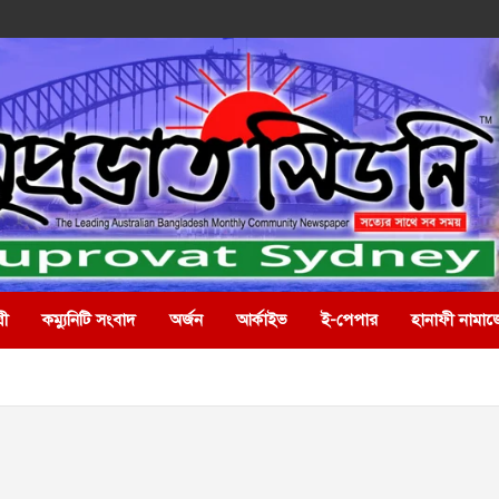
রী
কম্যুনিটি সংবাদ
অর্জন
আর্কাইভ
ই-পেপার
হানাফী নামাজ