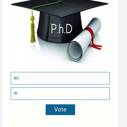
হ্যা
না