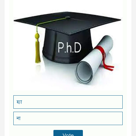
হ্যা
না