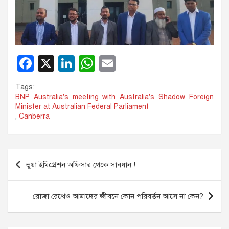
F
X
Li
W
E
a
n
h
m
Tags:
c
k
at
ail
BNP Australia's meeting with Australia's Shadow Foreign
Minister at Australian Federal Parliament
e
e
s
,
Canberra
b
dI
A
o
n
p
Post
o
p
ভুয়া ইমিগ্রেশন অফিসার থেকে সাবধান !
navigation
k
রোজা রেখেও আমাদের জীবনে কোন পরিবর্তন আসে না কেন?