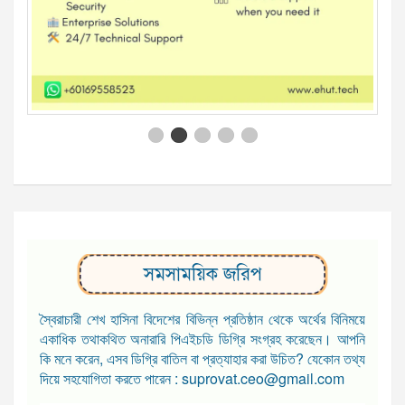
সমসাময়িক জরিপ
স্বৈরাচারী শেখ হাসিনা বিদেশের বিভিন্ন প্রতিষ্ঠান থেকে অর্থের বিনিময়ে
একাধিক তথাকথিত অনারারি পিএইচডি ডিগ্রি সংগ্রহ করেছেন। আপনি
কি মনে করেন, এসব ডিগ্রি বাতিল বা প্রত্যাহার করা উচিত? যেকোন তথ্য
দিয়ে সহযোগিতা করতে পারেন : suprovat.ceo@gmail.com