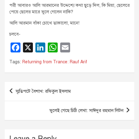
পরী আবারও আলি আরমানের উদ্দেশ্যে কথা ছুড়ে দিল, কি মিয়া, ছেলেরে
পেয়ে ছেলের মারে ভুলে গেলেন নাকি?
আলি আরমান বাঁকা চোখে তাকালো, মানে!
চলবে-
F
X
Li
W
E
a
n
h
m
Tags:
Returning from Trance: Rauf Arif
c
k
at
ail
e
e
s
b
dI
A
Post
স্মৃতিপটে বৈশাখ: রফিকুল ইসলাম
o
n
p
navigation
o
p
ভুলেই গেছে চিঠি লেখা: সাঈদুর রহমান লিটন
k
Leave a Reply