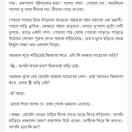
গাছ। একপাশে পূঁইশাকের মাচা। পলের গাদা। গোয়াল ঘর। অন্যদিকে
পরপর দু’খানা টিনের ঘর। টিনের বেড়া দেওয়া।
পেয়ারা গাছের নিচে দাঁড়ানো সতেরো আঠারো বছর বয়সের এক তরুণী।
পরনে শাড়ি ব্লাউজ। কোমরে আঁচল জড়ানো। মাথার দুপাশে দুটো বেণী
দুলছে। হাতে একটা লগা। পেয়ারা গাছ থেকে পেয়ারা পাড়তে পাড়তে
উঠোনে বেগানা পুরুষ দেখে থমকে দাঁড়িয়েছে। চোখে মুখে ছড়িয়ে আছে
কিছুটা লজ্জা আর একরাশ বিস্ময়।
আরমান দূরে দাঁড়িয়েই জিজ্ঞাসা করে, এটা কি জব্বার সাহেবের বাড়ি?
-জ্বি। আপনি কাকে চান? মিয়াভাই বাড়ি নেই।
আরমান বুঝে নেয় মেয়েটা জব্বার সাহেবের বোন। তাই আবারও জিজ্ঞাসা
করে, ওনার স্ত্রী বাড়ি নেই?
-হাঁ আছে।
-তাকে গিয়ে বলেন যে, ঢাকা থেকে মেহমান এসেছে।
-আচ্ছা। মেয়েটা ভেতর বাড়ির দিকে যেতে যেতে ফিরে দাঁড়ালো। আপনি
দাঁড়িয়ে থাকলেন কেন? বারান্দায় উঠে বসেন। ভাবীকে গিয়ে কি বলবো।
আপনি তার কি হন?