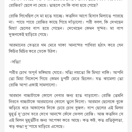
রোজির? ছেলে না মেয়ে। তাহলে সে কি বাবা হয়ে গেছে?
রোজি লিখেছিল সে মা হতে যাচ্ছে। কতদিন আগে হিসাব মিলাতে পারছে
না। পায়ে পায়ে রোজির কাছে গিয়ে দাঁড়ালো। পরী বলল, কি দেখছেন
মিয়া! ছেলের বাপ হয়ে গেছেন। দেখেছেন কেমন সুন্দর। মা বাপ
দুজনকেই ছাড়িয়ে গেছে।
আরমানের ভেতরে থম মেরে থাকা আনন্দের পাখিরা হঠাৎ করে যেন
কিচির মিচির করে ডেকে উঠল।
-সত্যি!
পরীর চোখ অপূর্ব ভঙ্গিমায় ঘোরে। সত্যি নয়তো কি মিথ্যা নাকি। আপনি
তো মিয়া বিদেশে গিয়ে কেমন চুপটি মেরে ছিলেন। যত ঝামেলা তো
রোজি আপা একাই সামলালো।
আরমান বাচ্চাটাকে কোলে নেবার জন্য হাত বাড়ালো। রোজি তেমনি
নিরবে বাচ্চাটকে আরমানের কোলে তুলে দিলো। আরমান ছেলেকে বুকে
জড়িয়ে ধরে আকাশের দিকে চেয়ে চোখ বুজল। বাপ ছেলের এই মিলন
মুহূর্ত দু’চোখ ভরে দেখে আনন্দে কেঁদে ফেলল রোজি। আজ কতদিন সে
এই মিলন মুহূর্তটির জন্য অপেক্ষা করে আছে। কত কষ্ট, কত প্রতিকুলতা,
ঝড় ঝঞ্ঝা দু’পায়ে মাড়িয়ে এসেছে।