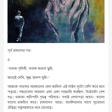
পূর্ব প্রকাশের পর-
৫.
‘অবাক পৃথিবী, অবাক করলে তুমি,
জন্মেই দেখি, ক্ষুব্ধ স্বদেশ ভুমি।’
আজকে বারবার আরমানের কেন জানিনা এই লাইন দুটো বেশি করে মনে
পড়ছে। সন্ধ্যাবেলা আরমান একা একা পায়চারি করছিল। উঠোনটা বেশ
বড়। মামারা ধানিপানি গৃহস্থ পরিবার। সবাই লেখাপড়া জানে। ভালো
ভালো চাকরিও করে। চাষবাসও আছে। বনেদিয়ানার সাথে পুরোনো
ঐতিহ্য যত্নসহকারে ধরে রেখেছে।