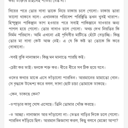
করা ডাক্তার চাইলেই পাওয়া যেত না।
বিয়ের পরে তোর বাবা তাকে নিয়ে ঢাকায় চলে গেলো। ঢাকায় তারা
ভালো থাকবে বলে। এখানকার পরিবেশ পরিস্থিতি তখন খুবই খারাপ।
হিন্দুস্থান পাকিস্থান ভাগ হওয়ার পরে সবাই পাকিস্তানে যাওয়ার জন্য
পাগল হয়ে গেলো। তোর বাবাও চলে গেলো। অথচ দেখ নিয়তির কি
নির্মম পরিহাস। আমি এখনো এই পৃথিবীর মাটিতে হেঁটে বেড়াচ্ছি। কিন্তু
তোর মা বাবা কেউ আজ নেই। এ যে কি কষ্ট তা তোকে কি করে
বোঝাবো।
-সবই বুঝি নানাজান। কিন্তু মন মানাতে পারছি কই।
-চেষ্টা কর ভাই। মনকে শক্ত কর। ধীরে ধীরে সব ঠিক হয়ে যবে।
ওদের কথার মাঝে এসে দাঁড়ালো পারভিন। আরমানের মামাতো বোন।
সে বৃদ্ধকে উদ্দেশ্য করে বলল, দাদা ছোট চাচা তোমাকে ডাকছে।
-কেন, ডাকছে কেন?
-ওপাড়ার কালু ঘোষ এসেছে। তিনি তোমার খোঁজ করছে।
-ও আচ্ছা। নানাজান আর দাঁড়ালো না। ভেতর বাড়ির দিকে চলে গেলো।
পারভিন দাঁড়িয়ে ছিল। আরমান জিজ্ঞাসা করল, কিছু বলবে মেজো আপা?