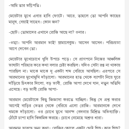
-আমি তার ভগ্নিপতি।
মেয়েটার মুখে এবার হাসি ফোটে। আরে, তাহলে তো আপনি কাছের
মানুষ, বেয়াই সাহেব। কোন জন?
-ছোট। তোমাদের এখানে রোজি আছে না? ওনার।
-ওম্মা। আপনি আরমান ভাই! স্লামালেকুম। আসেন আসেন। পরিচয়ডা
আগে দেবেন তো।
মেয়েটার মুখেচোখে খুসি উপচে পড়ে। সে প্রাণপনে নিজের আঞ্চলিক
ভাষাটা পরিহার করে কথা বলার চেষ্টা করছিল। যদিও সেটা রপ্ত না থাকায়
পারছিল না। মাঝে মাঝে দু একটা শব্দ বেরিয়ে আসছিল। এরপরে সে
আরমানের মুখোমুখি দাঁড়ালো। আরমানের হাত থেকে ব্যাগটা নিয়ে ঘুরে
দাঁড়িয়ে চিৎকার দিলো, বড় ভাবী, রোজি আপা দেখে যান, নতুন অতিথি
এসেছে। বড় ভাবী রোজি আপা-
আরমান মেয়েটাকে কিছু জিজ্ঞাসা করতে যাচ্ছিল। কিন্তু সে প্রশ্ন করার
আগেই বাড়ির ভেতর থেকে বেরিয়ে এলো রোজি। আরমানকে দেখে
থমকে দাঁড়ালো। ওর চোখে মুখে আনন্দ বেদনার মিশ্রিত অভিব্যাক্তি।
ঠোঁটে চাপা হাসি ঝিকমিক করছে। চোখে নেমেছে অশ্রুর ধারা।
আরমান ভাবছে অন্য কথা। রোজির কোলে একটা ছোট্ট শিশু। কার শিশু?