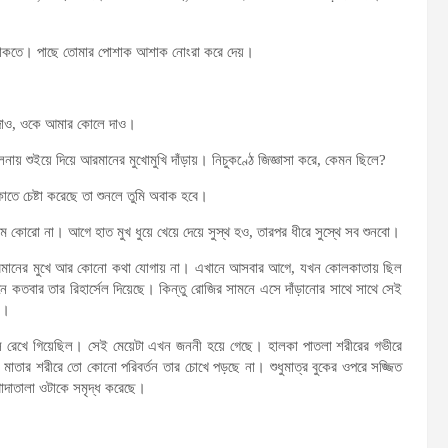
 থাকতে। পাছে তোমার পোশাক আশাক নোংরা করে দেয়।
 দাও, ওকে আমার কোলে দাও।
 শুইয়ে দিয়ে আরমানের মুখোমুখি দাঁড়ায়। নিচুকণ্ঠে জিজ্ঞাসা করে, কেমন ছিলে?
তে চেষ্টা করেছে তা শুনলে তুমি অবাক হবে।
কোরো না। আগে হাত মুখ ধুয়ে খেয়ে দেয়ে সুস্থ হও, তারপর ধীরে সুস্থে সব শুনবো।
আরমানের মুখে আর কোনো কথা যোগায় না। এখানে আসবার আগে, যখন কোলকাতায় ছিল
 কতবার তার রিহার্সেল দিয়েছে। কিন্তু রোজির সামনে এসে দাঁড়ানোর সাথে সাথে সেই
া।
ে রেখে গিয়েছিল। সেই মেয়েটা এখন জননী হয়ে গেছে। হালকা পাতলা শরীরের গভীরে
 মাতার শরীরে তো কোনো পরিবর্তন তার চোখে পড়ছে না। শুধুমাত্র বুকের ওপরে সজ্জিত
খোদাতালা ওটাকে সমৃদ্ধ করেছে।