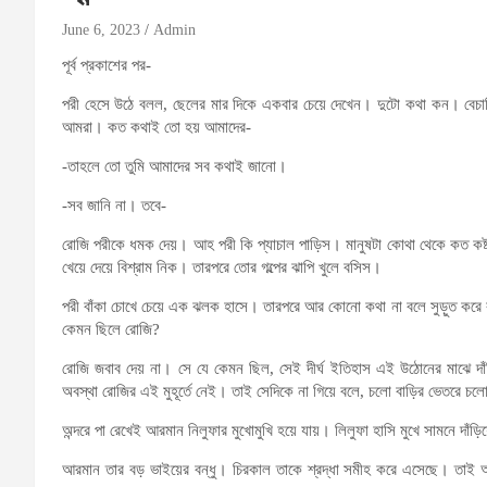
June 6, 2023
Admin
পূর্ব প্রকাশের পর-
পরী হেসে উঠে বলল, ছেলের মার দিকে একবার চেয়ে দেখেন। দুটো কথা কন। বে
আমরা। কত কথাই তো হয় আমাদের-
-তাহলে তো তুমি আমাদের সব কথাই জানো।
-সব জানি না। তবে-
রোজি পরীকে ধমক দেয়। আহ পরী কি প্যাচাল পাড়িস। মানুষটা কোথা থেকে কত কষ্ট
খেয়ে দেয়ে বিশ্রাম নিক। তারপরে তোর গল্পের ঝাপি খুলে বসিস।
পরী বাঁকা চোখে চেয়ে এক ঝলক হাসে। তারপরে আর কোনো কথা না বলে সুড়ুত করে 
কেমন ছিলে রোজি?
রোজি জবাব দেয় না। সে যে কেমন ছিল, সেই দীর্ঘ ইতিহাস এই উঠোনের মাঝে দাঁড়
অবস্থা রোজির এই মুহূর্তে নেই। তাই সেদিকে না গিয়ে বলে, চলো বাড়ির ভেতরে চ
অন্দরে পা রেখেই আরমান নিলুফার মুখোমুখি হয়ে যায়। লিলুফা হাসি মুখে সামনে দ
আরমান তার বড় ভাইয়ের বন্ধু। চিরকাল তাকে শ্রদ্ধা সমীহ করে এসেছে। তাই