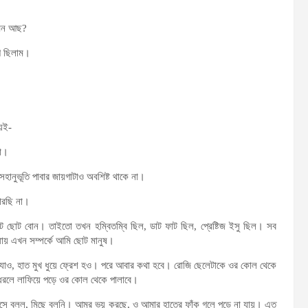
েমন আছ?
ে ছিলাম।
েই-
লো।
নুভূতি পাবার জায়গাটাও অবশিষ্ট থাকে না।
ারছি না।
য়েট ছোট বোন। তাইতো তখন হম্বিতম্বি ছিল, ডাট ফাট ছিল, প্রেষ্টিজ ইসু ছিল। সব
য় এখন সম্পর্কে আমি ছোট মানুষ।
াও, হাত মুখ ধুয়ে ফ্রেশ হও। পরে আবার কথা হবে। রোজি ছেলেটাকে ওর কোল থেকে
ধরলে লাফিয়ে পড়ে ওর কোল থেকে পালাবে।
 হেসে বলল, মিছে বলনি। আমর ভয় করছে, ও আমার হাতের ফাঁক গলে পড়ে না যায়। এত