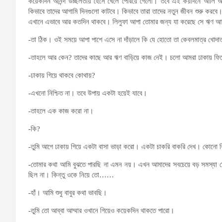
কয়েকদিন আনন্দ উচ্ছলতায় হেসে খেলে পেরিয়ে গেলো। তবে এই কয়দিনে আলি 
কিভাবে তাদের আগামি দিনগুলো কাটবে। কিভাবে তারা তাদের নতুন জীবন শুরু করব
এখানে এভাবে আর কতদিন থাকবে। লিলুফা আপা তোমার জন্য যা করেছে সে ঋণ 
-তা ঠিক। ওই সময়ে আপা পাশে এসে না দাঁড়ালে কি যে হোতো তা কেবলমাত্র খোদ
-তাহলে আর কেন? তাদের কাছে আর ঋণ বাড়িয়ে কাজ নেই। চলো আমরা ঢাকায় ফি
-ঢাকায় গিয়ে থাকবে কোথায়?
-এখনো নিশ্চিত না। তবে উপায় একটা হয়েই যাবে।
-তাহলে এক কাজ করো না।
-কি?
-তুমি আগে ঢাকায় গিয়ে একটা বাসা ভাড়া করো। একটা চাকরি বাকরি দেখ। কোনো ক
-তোমার কথা আমি বুঝতে পারছি না এমন নয়। এখন আমাদের সবচেয়ে বড় সমস্যা তোম
ছিল না। কিন্তু ওকে নিয়ে তো……
-হাঁ। আমি শুধু বাবুর কথা ভাবছি।
-তুমি তো আব্বা আম্মার ওখানে গিয়েও কয়েকদিন থাকতে পারো।