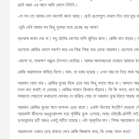
ছোট বাচ্চা এর আগে আমি কোলে নিইনি।
-সে সব তো আমার বেশ ভালোই জানা আছে। ছোট ছেলেপুলে দেখলে তিন হাত দূরে
-তুমি দেখি আমার সব কিছু মুখস্ত করে রেখেছ বড় আপা?
বড়আপা জবাব দেয় না। শুধু ঠোটের কোণায় হাসি ঝুলিয়ে রাখে। রোজি হাত বাড়ায়।
ছেলেকে রোজির কোলে সমর্পণ করে ওর পিছে পিছে ঘরে ঢোকে আরমান। ছেলেকে দোলনায়
-ভালো না, সারাক্ষণ প্রচন্ড টেনশনে কেটেছে। আমার আপনজনেরা যেভাবে আমাকে ঠকা
রোজি আরমানকে থামিয়ে দিলো। থাক, যা হবার হয়েছে। এখন আর তা নিয়ে মাথা গরম 
আরমান থেমে যায়। রোজির মুখের দিকে চেয়ে আর কিছু বলতে পারে না। আসলে 
তখন কত কথাই না ভেবেছে। রোজির সামনে কিভাবে দাঁড়াবে। কি কি বলবে, মনে মনে
সাজানো গোছানো কথাগুলো কোথায় যে হারিয়ে গেছে তা আরমান বুঝে উঠতে পারছে ন
আরমান রোজির মুখের পানে অপলক চেয়ে থাকে। একটা কিশোর উত্তীর্ণ মেয়েকে স
আরেকটা জীবনের অঙ্কুরোদগম হয়ে পৃথিবীর বুকে এসেছে; অথচ ধরিত্রী-রূপিনী সেই
দুগ্ধভান্ডার দুটি আরও একটু স্ফীত হয়েছে। ওটা প্রকৃতির দান। শিশুর প্রয়োজনে 
আরমানকে ওভাবে চেয়ে থাকতে দেখে রোজি জিজ্ঞাসা করে, কি দেখছ অমন করে?