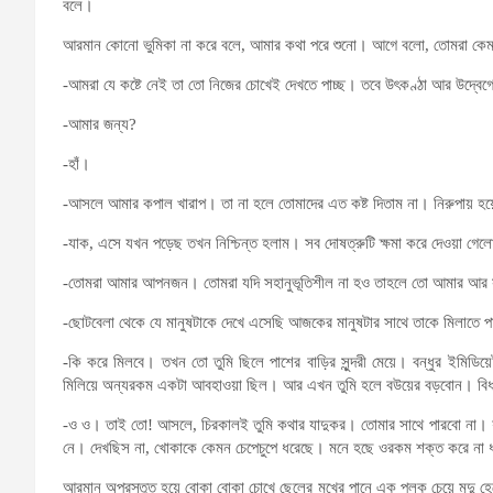
বলে।
আরমান কোনো ভুমিকা না করে বলে, আমার কথা পরে শুনো। আগে বলো, তোমরা ক
-আমরা যে কষ্টে নেই তা তো নিজের চোখেই দেখতে পাচ্ছ। তবে উৎকণ্ঠা আর উদ্বেগ
-আমার জন্য?
-হাঁ।
-আসলে আমার কপাল খারাপ। তা না হলে তোমাদের এত কষ্ট দিতাম না। নিরুপায় হয়
-যাক, এসে যখন পড়েছ তখন নিশ্চিন্ত হলাম। সব দোষত্রুটি ক্ষমা করে দেওয়া গে
-তোমরা আমার আপনজন। তোমরা যদি সহানুভূতিশীল না হও তাহলে তো আমার আর সহা
-ছোটবেলা থেকে যে মানুষটাকে দেখে এসেছি আজকের মানুষটার সাথে তাকে মিলাতে প
-কি করে মিলবে। তখন তো তুমি ছিলে পাশের বাড়ির সুন্দরী মেয়ে। বন্ধুর ইমিডি
মিলিয়ে অন্যরকম একটা আবহাওয়া ছিল। আর এখন তুমি হলে বউয়ের বড়বোন। বিধা
-ও ও। তাই তো! আসলে, চিরকালই তুমি কথার যাদুকর। তোমার সাথে পারবো না। য
নে। দেখছিস না, খোকাকে কেমন চেপেচুপে ধরেছে। মনে হছে ওরকম শক্ত করে না 
আরমান অপ্রস্তুত হয়ে বোকা বোকা চোখে ছেলের মুখের পানে এক পলক চেয়ে মৃদু