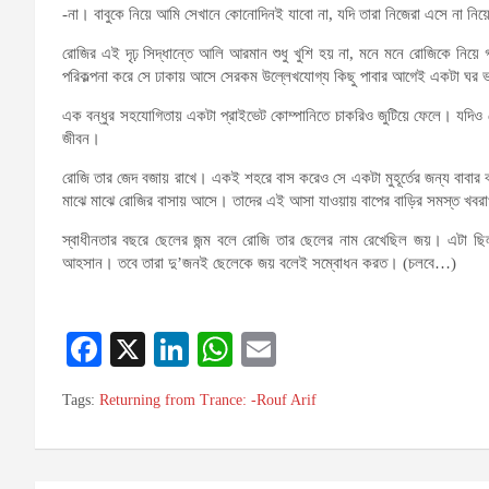
-না। বাবুকে নিয়ে আমি সেখানে কোনোদিনই যাবো না, যদি তারা নিজেরা এসে না নিয়
রোজির এই দৃঢ় সিদ্ধান্তে আলি আরমান শুধু খুশি হয় না, মনে মনে রোজিকে নিয়
পরিকল্পনা করে সে ঢাকায় আসে সেরকম উল্লেখযোগ্য কিছু পাবার আগেই একটা ঘর
এক বন্ধুর সহযোগিতায় একটা প্রাইভেট কোম্পানিতে চাকরিও জুটিয়ে ফেলে। যদিও
জীবন।
রোজি তার জেদ বজায় রাখে। একই শহরে বাস করেও সে একটা মুহূর্তের জন্য বাবার 
মাঝে মাঝে রোজির বাসায় আসে। তাদের এই আসা যাওয়ায় বাপের বাড়ির সমস্ত খবরা
স্বাধীনতার বছরে ছেলের জন্ম বলে রোজি তার ছেলের নাম রেখেছিল জয়। এটা 
আহসান। তবে তারা দু’জনই ছেলেকে জয় বলেই সম্বোধন করত। (চলবে…)
Fa
X
Li
W
E
ce
nk
ha
m
Tags:
Returning from Trance: -Rouf Arif
bo
ed
ts
ail
ok
In
A